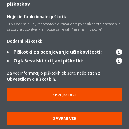
piškotkov
Vizitka
Nujni in funkcionalni piškotki:
Ti piškotki so nujni, ker omogočajo krmarjenje po naših spletnih straneh in
Rešitve
zagotavljajo storitve, ki jih boste zahtevali ("minimalni piškotki").
Dodatni piškotki:
Kontakt
Piškotki za ocenjevanje učinkovitosti:
Oglaševalski / ciljani piškotki:
Izdelki
Za več informacij o piškotkih obiščite našo stran z
Obvestilom o piškotkih
.
Copyright © Daikin
SPREJMI VSE
Pravno obvestilo
Obvestilo o piškotkih
Uredba o varstvu podatkov
Načela podjetja
ZAVRNI VSE
Poslovna določila in pogoji
Data Act