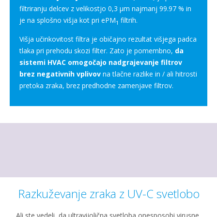
filtriranju delcev z velikostjo 0,3 μm najmanj 99.97 % in
je na splošno višja kot pri ePM
filtrih.
1
Višja učinkovitost filtra je običajno rezultat višjega padca
tlaka pri prehodu skozi filter. Zato je pomembno,
da
sistemi HVAC omogočajo nadgrajevanje filtrov
brez negativnih vplivov
na tlačne razlike in / ali hitrosti
pretoka zraka, brez predhodne zamenjave filtrov.
Razkuževanje zraka z UV-C svetlobo
Ali ste vedeli, da ultravijolična svetloba onesposobi virusne,