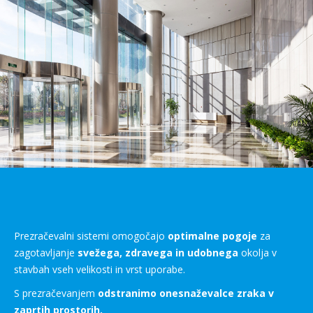
Prezračevalni sistemi omogočajo
optimalne pogoje
za
zagotavljanje
svežega, zdravega in udobnega
okolja v
stavbah vseh velikosti in vrst uporabe.
S prezračevanjem
odstranimo onesnaževalce zraka v
zaprtih prostorih.