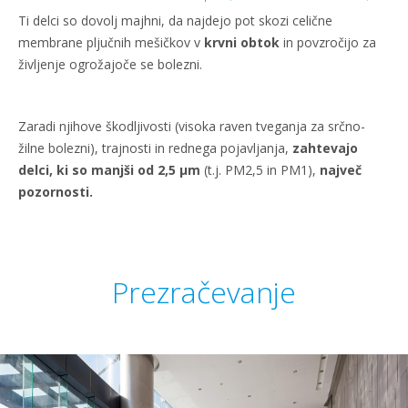
Ti delci so dovolj majhni, da najdejo pot skozi celične
membrane pljučnih mešičkov v
krvni obtok
in povzročijo za
življenje ogrožajoče se bolezni.
Zaradi njihove škodljivosti (visoka raven tveganja za srčno-
žilne bolezni), trajnosti in rednega pojavljanja,
zahtevajo
delci, ki so manjši od 2,5 μm
(t.j. PM2,5 in PM1),
največ
pozornosti.
Prezračevanje