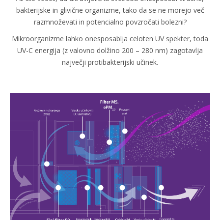
bakterijske in glivične organizme, tako da se ne morejo več
razmnoževati in potencialno povzročati bolezni?
Mikroorganizme lahko onesposablja celoten UV spekter, toda
UV-C energija (z valovno dolžino 200 – 280 nm) zagotavlja
največji protibakterijski učinek.