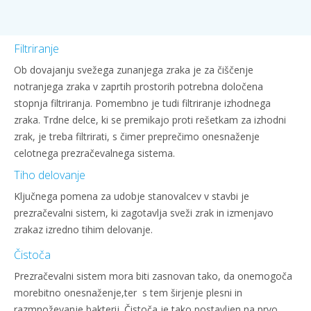
Filtriranje
Ob dovajanju svežega zunanjega zraka je za čiščenje
notranjega zraka v zaprtih prostorih potrebna določena
stopnja filtriranja. Pomembno je tudi filtriranje izhodnega
zraka. Trdne delce, ki se premikajo proti rešetkam za izhodni
zrak, je treba filtrirati, s čimer preprečimo onesnaženje
celotnega prezračevalnega sistema.
Tiho delovanje
Ključnega pomena za udobje stanovalcev v stavbi je
prezračevalni sistem, ki zagotavlja sveži zrak in izmenjavo
zrakaz izredno tihim delovanje.
Čistoča
Prezračevalni sistem mora biti zasnovan tako, da onemogoča
morebitno onesnaženje,ter s tem širjenje plesni in
razmnoževanje bakterij. Čistoča je tako postavljen na prvo