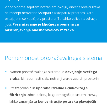
V popolnoma zaprtem notranjem okolju, onesnaževalci zraka
ne morejo neovirano vstopati / izstopati iz prostora, zato
ostajajo in se kopičijo v prostoru. To lahko vpliva na zdravje
ljudi.
Prezračevanje je ključnega pomena za
odstranjevanje onesnaževalcev iz zraka.
Pomembnost prezračevalnega sistema
Namen prezračevalnega sistema je
dovajanje svežega
zraka
, ki nadomesti slab, notranji zrak v zaprtih prostorih
Prezračevanje in
uporaba izredno učinkovitega
filtriranja
trdnih delcev, ki ga omogočajo sistemi HVAC,
lahko
zmanjšata koncentracijo po zraku plavajočih