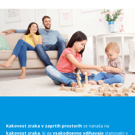
Kakovost zraka v zaprtih prostorih
se nanaša na
kakovost zraka
, ki ga
vsakodnevno vdihavajo
stanovalci v