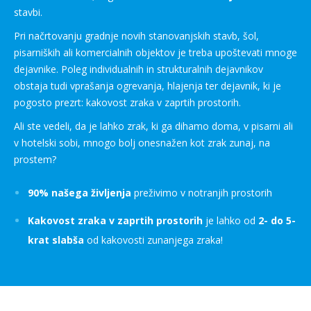
stavbi.
Pri načrtovanju gradnje novih stanovanjskih stavb, šol,
pisarniških ali komercialnih objektov je treba upoštevati mnoge
dejavnike. Poleg individualnih in strukturalnih dejavnikov
obstaja tudi vprašanja ogrevanja, hlajenja ter dejavnik, ki je
pogosto prezrt: kakovost zraka v zaprtih prostorih.
Ali ste vedeli, da je lahko zrak, ki ga dihamo doma, v pisarni ali
v hotelski sobi, mnogo bolj onesnažen kot zrak zunaj, na
prostem?
90% našega življenja
preživimo v notranjih prostorih
Kakovost zraka v zaprtih prostorih
je lahko od
2- do 5-
krat slabša
od kakovosti zunanjega zraka!