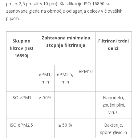
μm, ≤ 2,5 μm ali ≤ 10 μm). Klasifikacije ISO 16890 so
zasnovane glede na območje odlaganja delcev v človeških
pljučih.
Zahtevana minimalna
Skupine
Filtrirani trdni
stopnja filtriranja
filtrov (ISO
delci:
16890)
ePM10
ePM1,
ePM2.5,
min
min
ISO ePM1
≥ 50%
Nanodelci,
izpušni plini,
virusi
ISO ePM2.5
≥ 50 %
Bakterije,
spore glivic in