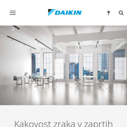
Preklop
Pre
krmarjenja
isk
Kakovost zraka v zaprtih