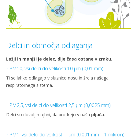
Delci in območja odlaganja
Lažji in manjši je delec, dlje časa ostane v zraku.
• PM10, vsi delci do velikosti 10 µm (0,01 mm).
Ti se lahko odlagajo v sluznico nosu in žrela našega
respiratornega sistema.
• PM2,5, vsi delci do velikosti 2,5 µm (0,0025 mm).
Delci so dovolj majhni, da prodrejo v naša
pljuča
.
• PM1, vsi delci do velikosti 1 µm (0,001 mm = 1 mikron).