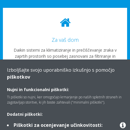
Za vaš dom
Daikin sistemi za klimatiziranje in prečiščevanje zraka v
zaprtih prostorih so posebej zasnovani za filtriranje in
odstranjevanje onesnaženih in trdnih delcev ter
zagotavljanje svežega zraka v vašem domu.
Izboljšajte svojo uporabniško izkušnjo s pomočjo
piškotkov
Nujni in funkcionalni piškotki:
Ti piškotki so nujni, ker omogočajo krmarjenje po naših spletnih straneh in
zagotavljajo storitve, ki jih boste zahtevali ("minimalni piškotki").
Dodatni piškotki:
Za vaše poslovne prostore
Piškotki za ocenjevanje učinkovitosti: