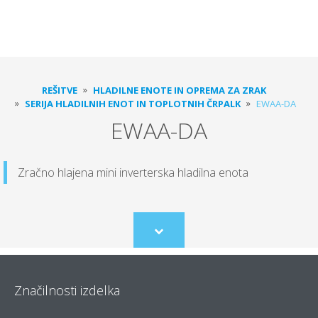
REŠITVE
HLADILNE ENOTE IN OPREMA ZA ZRAK
SERIJA HLADILNIH ENOT IN TOPLOTNIH ČRPALK
EWAA-DA
EWAA-DA
Zračno hlajena mini inverterska hladilna enota
Scroll
to
content
Značilnosti izdelka