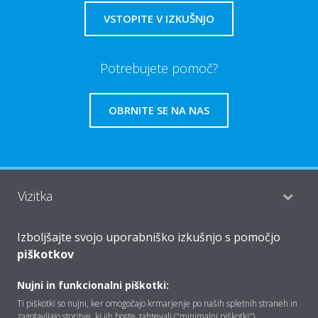
VSTOPITE V IZKUŠNJO
Potrebujete pomoč?
OBRNITE SE NA NAS
Vizitka
Izboljšajte svojo uporabniško izkušnjo s pomočjo
Rešitve
piškotkov
Nujni in funkcionalni piškotki:
Kontakt
Ti piškotki so nujni, ker omogočajo krmarjenje po naših spletnih straneh in
zagotavljajo storitve, ki jih boste zahtevali ("minimalni piškotki").