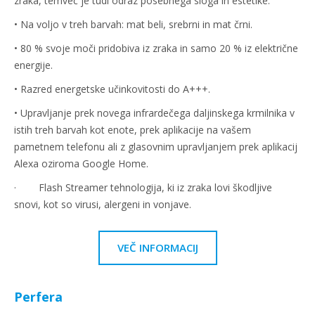
zraka, temveč je tudi odraz posebnega sloga in estetike.
• Na voljo v treh barvah: mat beli, srebrni in mat črni.
• 80 % svoje moči pridobiva iz zraka in samo 20 % iz električne
energije.
• Razred energetske učinkovitosti do A+++.
• Upravljanje prek novega infrardečega daljinskega krmilnika v
istih treh barvah kot enote, prek aplikacije na vašem
pametnem telefonu ali z glasovnim upravljanjem prek aplikacij
Alexa oziroma Google Home.
· Flash Streamer tehnologija, ki iz zraka lovi škodljive
snovi, kot so virusi, alergeni in vonjave.
VEČ INFORMACIJ
Perfera