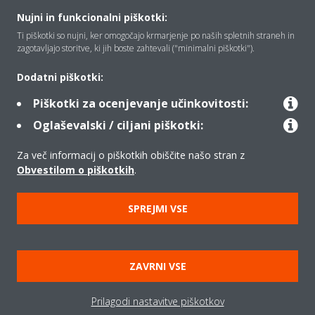
Nujni in funkcionalni piškotki:
Ti piškotki so nujni, ker omogočajo krmarjenje po naših spletnih straneh in
Rešitve
zagotavljajo storitve, ki jih boste zahtevali ("minimalni piškotki").
Dodatni piškotki:
Kontakt
Piškotki za ocenjevanje učinkovitosti:
Oglaševalski / ciljani piškotki:
Izdelki
Za več informacij o piškotkih obiščite našo stran z
Obvestilom o piškotkih
.
SPREJMI VSE
Copyright © Daikin
Pravno obvestilo
Obvestilo o piškotkih
Uredba o varstvu podatkov
Načela podjetja
ZAVRNI VSE
Poslovna določila in pogoji
Data Act
Prilagodi nastavitve piškotkov