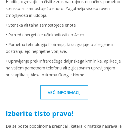
Hladite, ogrevajte in čistite zrak na trajnostni način s pametno
stensko ali samostoječo enoto. Zagotavlja visoko raven
zmogljivosti in udobja.
• Stenska ali talna samostoječa enota.
• Razred energetske učinkovitosti do A+++.
• Pametna tehnologija filtriranja, ki razgrajujejo alergene in
odstranjujejo neprijetne vonjave.
• Upravljanje prek infrardečega daljinskega krmilnika, aplikacije
na vašem pametnem telefonu ali z glasovnim upravljanjem
prek aplikacij Alexa oziroma Google Home.
VEČ INFORMACIJ
Izberite tisto pravo!
Da se boste popolnoma prepričali, katera klimatska naprava je