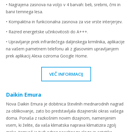
• Nagrajena zasnova na voljo v 4 barvah: beli, srebrni, črni in
barvi temnega lesa.
• Kompaktna in funkcionalna zasnova za vse vrste interjerjev.
• Razred energetske učinkovitosti do A+++.
• Upravljanje prek infrardečega daljinskega krmilnika, aplikacije
na vašem pametnem telefonu ali z glasovnim upravljanjem
prek aplikacij Alexa oziroma Google Home.
VEČ INFORMACIJ
Daikin Emura
Nova Daikin Emura je dobitnica številnih mednarodnih nagrad
za oblikovanje, zato bo predstavljala dizajnerski okras vašega
doma. Ponaša z razkošnim novim dizajnom, namenjenim
vsem, ki želite, da vaša klimatska naprava klimatizira zgolj