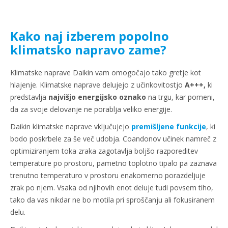
content
Kako naj izberem popolno
klimatsko napravo zame?
Klimatske naprave Daikin vam omogočajo tako gretje kot
hlajenje. Klimatske naprave delujejo z učinkovitostjo
A+++,
ki
predstavlja
najvišjo energijsko oznako
na trgu, kar pomeni,
da za svoje delovanje ne porablja veliko energije.
Daikin klimatske naprave vključujejo
premišljene funkcije
, ki
bodo poskrbele za še več udobja. Coandonov učinek namreč z
optimiziranjem toka zraka zagotavlja boljšo razporeditev
temperature po prostoru, pametno toplotno tipalo pa zaznava
trenutno temperaturo v prostoru enakomerno porazdeljuje
zrak po njem. Vsaka od njihovih enot deluje tudi povsem tiho,
tako da vas nikdar ne bo motila pri sproščanju ali fokusiranem
delu.