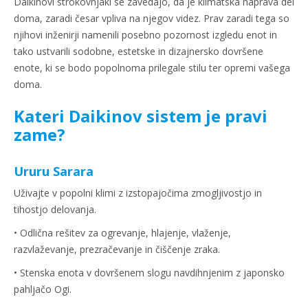
Daikinovi strokovnjaki se zavedajo, da je klimatska naprava del
doma, zaradi česar vpliva na njegov videz. Prav zaradi tega so
njihovi inženirji namenili posebno pozornost izgledu enot in
tako ustvarili sodobne, estetske in dizajnersko dovršene
enote, ki se bodo popolnoma prilegale stilu ter opremi vašega
doma.
Kateri Daikinov sistem je pravi
zame?
Ururu Sarara
Uživajte v popolni klimi z izstopajočima zmogljivostjo in
tihostjo delovanja.
• Odlična rešitev za ogrevanje, hlajenje, vlaženje,
razvlaževanje, prezračevanje in čiščenje zraka.
• Stenska enota v dovršenem slogu navdihnjenim z japonsko
pahljačo Ogi.