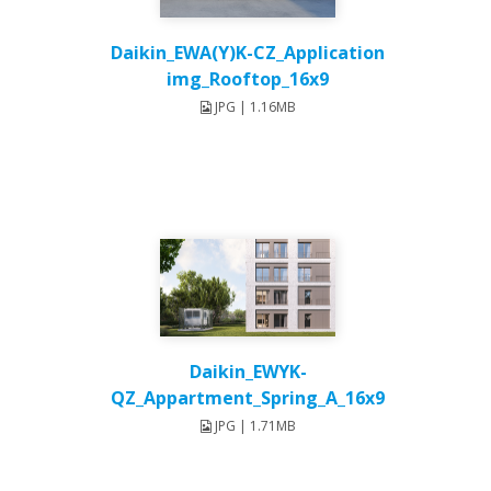
Daikin_EWA(Y)K-CZ_Application
img_Rooftop_16x9
JPG | 1.16MB
Daikin_EWYK-
QZ_Appartment_Spring_A_16x9
JPG | 1.71MB