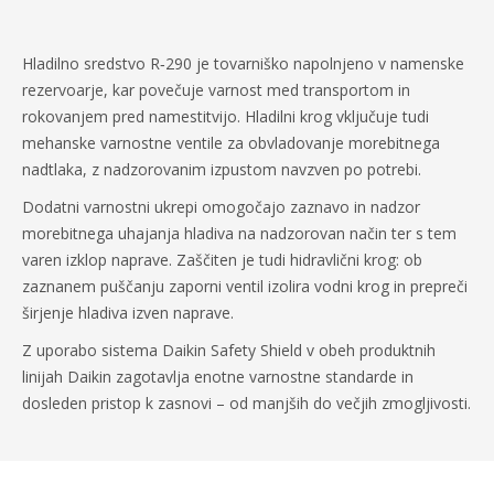
Hladilno sredstvo R‑290 je tovarniško napolnjeno v namenske
rezervoarje, kar povečuje varnost med transportom in
rokovanjem pred namestitvijo. Hladilni krog vključuje tudi
mehanske varnostne ventile za obvladovanje morebitnega
nadtlaka, z nadzorovanim izpustom navzven po potrebi.
Dodatni varnostni ukrepi omogočajo zaznavo in nadzor
morebitnega uhajanja hladiva na nadzorovan način ter s tem
varen izklop naprave. Zaščiten je tudi hidravlični krog: ob
zaznanem puščanju zaporni ventil izolira vodni krog in prepreči
širjenje hladiva izven naprave.
Z uporabo sistema Daikin Safety Shield v obeh produktnih
linijah Daikin zagotavlja enotne varnostne standarde in
dosleden pristop k zasnovi – od manjših do večjih zmogljivosti.