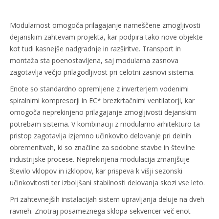
Modularnost omogoča prilagajanje nameščene zmogljivosti
dejanskim zahtevam projekta, kar podpira tako nove objekte
kot tudi kasnejše nadgradnje in razširitve. Transport in
montaža sta poenostavljena, saj modularna zasnova
zagotavlja večjo prilagodljivost pri celotni zasnovi sistema.
Enote so standardno opremljene z inverterjem vodenimi
spiralnimi kompresorji in EC* brezkrtačnimi ventilatorji, kar
omogoča neprekinjeno prilagajanje zmogljivosti dejanskim
potrebam sistema. V kombinaciji z modularno arhitekturo ta
pristop zagotavlja izjemno učinkovito delovanje pri delnih
obremenitvah, ki so značilne za sodobne stavbe in številne
industrijske procese. Neprekinjena modulacija zmanjšuje
število vklopov in izklopov, kar prispeva k višji sezonski
učinkovitosti ter izboljšani stabilnosti delovanja skozi vse leto.
Pri zahtevnejših instalacijah sistem upravljanja deluje na dveh
ravneh. Znotraj posameznega sklopa sekvencer več enot