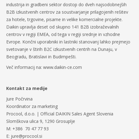
industrija in gradbeni sektor dostop do dveh najsodobnejših
B2B izkustvenih centrov za soustvarjanje prilagojenih rešitev
za hotele, trgovine, pisarne in velike komercialne projekte.
Daikin upravlja deset od skupno 141 B2B izobraževalnih
centrov v regiji EMEA, od tega v regiji srednje in vzhodne
Evrope. Končni uporabniki in lastniki stanovanj lahko prejmejo
svetovanje v štirih B2C izkustvenih centrih na Dunaju, v
Beogradu, Bratislavi in Budimpešti.
Več informacij na: www.daikin-ce.com
Kontakt za medije
Jure Počrvina
Koordinator za marketing
Procool, d.o.o. | Official DAIKIN Sales Agent Slovenia
Slomškova ulica 9, 1290 Grosuplje
M: +386 70 47 77 93
E: jure@procool.si