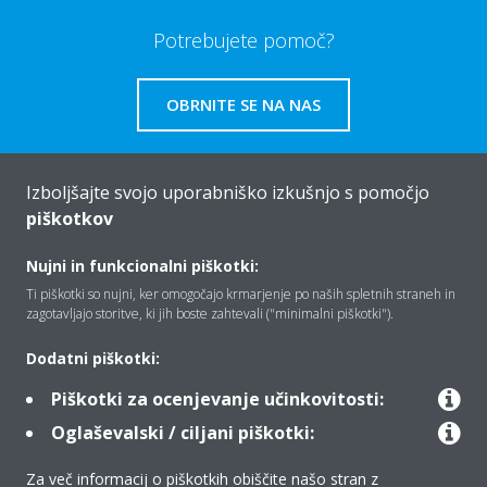
Potrebujete pomoč?
OBRNITE SE NA NAS
Izboljšajte svojo uporabniško izkušnjo s pomočjo
piškotkov
Vizitka
Nujni in funkcionalni piškotki:
Ti piškotki so nujni, ker omogočajo krmarjenje po naših spletnih straneh in
zagotavljajo storitve, ki jih boste zahtevali ("minimalni piškotki").
Rešitve
Dodatni piškotki:
Kontakt
Piškotki za ocenjevanje učinkovitosti:
Oglaševalski / ciljani piškotki:
Izdelki
Za več informacij o piškotkih obiščite našo stran z