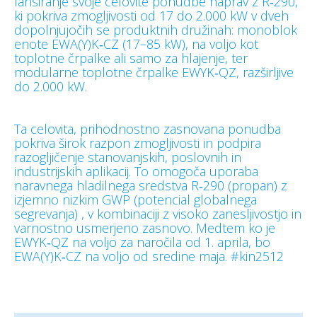
lansiranje svoje celovite ponudbe naprav z R‑290,
ki pokriva zmogljivosti od 17 do 2.000 kW v dveh
dopolnjujočih se produktnih družinah: monoblok
enote EWA(Y)K‑CZ (17–85 kW), na voljo kot
toplotne črpalke ali samo za hlajenje, ter
modularne toplotne črpalke EWYK‑QZ, razširljive
do 2.000 kW.
Ta celovita, prihodnostno zasnovana ponudba
pokriva širok razpon zmogljivosti in podpira
razogljičenje stanovanjskih, poslovnih in
industrijskih aplikacij. To omogoča uporaba
naravnega hladilnega sredstva R‑290 (propan) z
izjemno nizkim GWP (potencial globalnega
segrevanja) , v kombinaciji z visoko zanesljivostjo in
varnostno usmerjeno zasnovo. Medtem ko je
EWYK‑QZ na voljo za naročila od 1. aprila, bo
EWA(Y)K‑CZ na voljo od sredine maja. #kin2512