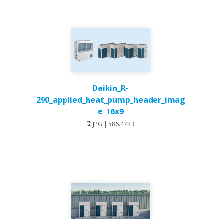
Daikin_R-
290_applied_heat_pump_header_imag
e_16x9
JPG | 586.47KB