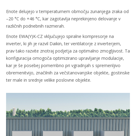
Enote delujejo v temperaturnem območju zunanjega zraka od
–20 °C do +46 °C, kar zagotavlja neprekinjeno delovanje v
različnih podnebnih razmerah.
Enote EWA(Y)K‑CZ vključujejo spiralne kompresorje na
inverter, ki jih je razvil Daikin, ter ventilatorje z inverterjem,
prav tako razvite znotraj podjetja za optimalno zmogljivost. Ta
konfiguracija omogoča optimizirano upravljanje modulacije,
kar je še posebej pomembno pri vgradnjah s spremenljivo
obremenitvijo, značilnih za večstanovanjske objekte, gostinske
ter male in srednje velike poslovne objekte.