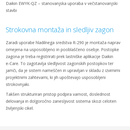
Daikin EWYK‑QZ – stanovanjska uporaba v večstanovanjski
stavbi
Strokovna montaža in sledljiv zagon
Zaradi uporabe hladilnega sredstva R‑290 je montaža naprav
omejena na usposobljeno in pooblaščeno osebje. Postopke
zagona je treba registrirati prek lastniške aplikacije Daikin
e‑Care. To zagotavlja sledljivost zagonskih postopkov ter
jamči, da je sistem nameščen in upravljan v skladu z izvirnimi
projektnimi zahtevami, ki jih upoštevajo usposobljeni
strokovnjaki.
Takšen strukturiran pristop podpira varnost, doslednost
delovanja in dolgoročno zanesljivost sistema skozi celoten
življenjski cikel.