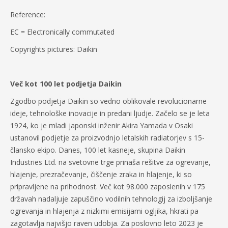
Reference:
EC = Electronically commutated
Copyrights pictures: Daikin
Več kot 100 let podjetja Daikin
Zgodbo podjetja Daikin so vedno oblikovale revolucionarne
ideje, tehnološke inovacije in predani ljudje. Začelo se je leta
1924, ko je mladi japonski inženir Akira Yamada v Osaki
ustanovil podjetje za proizvodnjo letalskih radiatorjev s 15-
člansko ekipo. Danes, 100 let kasneje, skupina Daikin
Industries Ltd. na svetovne trge prinaša rešitve za ogrevanje,
hlajenje, prezračevanje, čiščenje zraka in hlajenje, ki so
pripravljene na prihodnost. Več kot 98.000 zaposlenih v 175
državah nadaljuje zapuščino vodilnih tehnologij za izboljšanje
ogrevanja in hlajenja z nizkimi emisijami ogljika, hkrati pa
zagotavlja najvišjo raven udobja. Za poslovno leto 2023 je