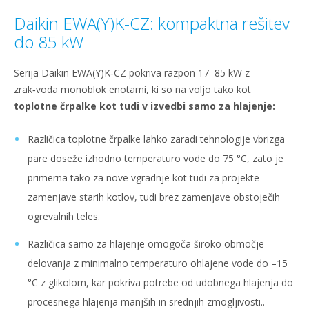
Daikin EWA(Y)K-CZ: kompaktna rešitev
do 85 kW
Serija Daikin EWA(Y)K‑CZ pokriva razpon 17–85 kW z
zrak‑voda monoblok enotami, ki so na voljo tako kot
toplotne črpalke kot tudi v izvedbi samo za hlajenje:
Različica toplotne črpalke lahko zaradi tehnologije vbrizga
pare doseže izhodno temperaturo vode do 75 °C, zato je
primerna tako za nove vgradnje kot tudi za projekte
zamenjave starih kotlov, tudi brez zamenjave obstoječih
ogrevalnih teles.
Različica samo za hlajenje omogoča široko območje
delovanja z minimalno temperaturo ohlajene vode do –15
°C z glikolom, kar pokriva potrebe od udobnega hlajenja do
procesnega hlajenja manjših in srednjih zmogljivosti..