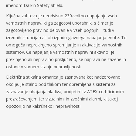
imenom Daikin Safety Shield.
Ključna zahteva je neodvisno 230‑voltno napajanje vseh
varnostnih naprav, ki ga zagotovi uporabnik, s čimer je
zagotovljeno pravilno delovanje v vseh pogojih – tudi v
izrednih situacijah ali ob izpadu glavnega napajanja enote. To
omogoča neprekinjeno spremljanje in aktivacijo varnostnih
sistemov. Če napajanje varnostnih naprav ni aktivno, je
prekinjeno ali nepravilno priključeno, se naprava ne zažene in
ostane v varnem stanju pripravljenosti.
Električna stikalna omarica je zasnovana kot nadzorovano
okolje. Je stalno pod tlakom ter opremljena s sistemi za
zaznavanje uhajanja hladiva, podprtimi z ATEX‑certificiranim
prezračevanjem ter vizualnimi in zvočnimi alarmi, ki takoj
opozorijo na kakršnekoli nepravilnosti.