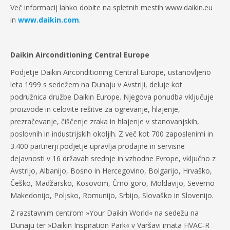
Več informacij lahko dobite na spletnih mestih www.daikin.eu
in
www.daikin.com
.
Daikin Airconditioning Central Europe
Podjetje Daikin Airconditioning Central Europe, ustanovljeno
leta 1999 s sedežem na Dunaju v Avstriji, deluje kot
podružnica družbe Daikin Europe. Njegova ponudba vključuje
proizvode in celovite rešitve za ogrevanje, hlajenje,
prezračevanje, čiščenje zraka in hlajenje v stanovanjskih,
poslovnih in industrijskih okoljih. Z več kot 700 zaposlenimi in
3.400 partnerji podjetje upravlja prodajne in servisne
dejavnosti v 16 državah srednje in vzhodne Evrope, vključno z
Avstrijo, Albanijo, Bosno in Hercegovino, Bolgarijo, Hrvaško,
Češko, Madžarsko, Kosovom, Črno goro, Moldavijo, Severno
Makedonijo, Poljsko, Romunijo, Srbijo, Slovaško in Slovenijo.
Z razstavnim centrom »Your Daikin World« na sedežu na
Dunaju ter »Daikin Inspiration Park« v Varšavi imata HVAC‑R