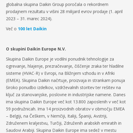
globalna skupina Daikin Group poročala o rekordnem
prodajnem rezultatu v višini 28 milijard evrov prodaje (1. april
2023 – 31. marec 2024).
Več o
100 let Daikin
O skupini Daikin Europe N.V.
Skupina Daikin Europe je vodilni ponudnik tehnologije za
ogrevanje, hlajenje, prezračevanje, čiščenje zraka ter hladilne
sisteme (HVAC-R) v Evropi, na Bližnjem vzhodu in v Afriki
(EMEA). Skupina Daikin načrtuje, proizvaja in strankam ponuja
široko ponudbo izdelkov, vzdrževalnih storitev ter rešitev na
ključ za stanovanjske, poslovne in industrijske namene. Danes
ima skupina Daikin Europe več kot 13.800 zaposlenih v več kot
59 podružnicah. Ima 14 proizvodnih obratov v območju EMEA
– Belgiji, na Češkem, v Nemčiji, Italiji, Španiji, Avstriji,
Združenem kraljestvu, Turčiji, Združenih arabskih emiratih in
Saudovi Arabiji. Skupina Daikin Europe ima sedež v mestu