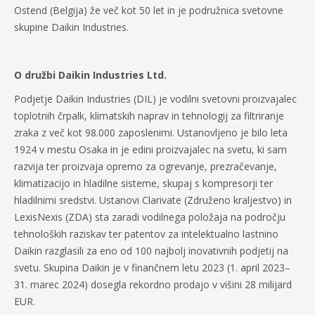
Ostend (Belgija) že več kot 50 let in je podružnica svetovne
skupine Daikin Industries.
O družbi Daikin Industries Ltd.
Podjetje Daikin Industries (DIL) je vodilni svetovni proizvajalec
toplotnih črpalk, klimatskih naprav in tehnologij za filtriranje
zraka z več kot 98.000 zaposlenimi. Ustanovljeno je bilo leta
1924 v mestu Osaka in je edini proizvajalec na svetu, ki sam
razvija ter proizvaja opremo za ogrevanje, prezračevanje,
klimatizacijo in hladilne sisteme, skupaj s kompresorji ter
hladilnimi sredstvi. Ustanovi Clarivate (Združeno kraljestvo) in
LexisNexis (ZDA) sta zaradi vodilnega položaja na področju
tehnoloških raziskav ter patentov za intelektualno lastnino
Daikin razglasili za eno od 100 najbolj inovativnih podjetij na
svetu. Skupina Daikin je v finančnem letu 2023 (1. april 2023–
31. marec 2024) dosegla rekordno prodajo v višini 28 milijard
EUR.