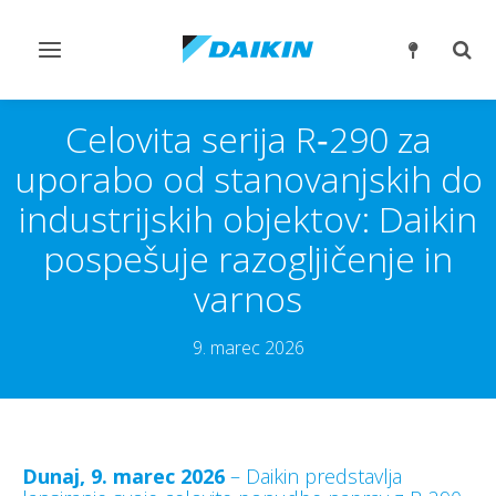
Preklop
Prek
krmarjenja
iskan
Celovita serija R‑290 za
uporabo od stanovanjskih do
industrijskih objektov: Daikin
pospešuje razogljičenje in
varnos
9. marec 2026
Dunaj, 9. marec 2026
– Daikin predstavlja