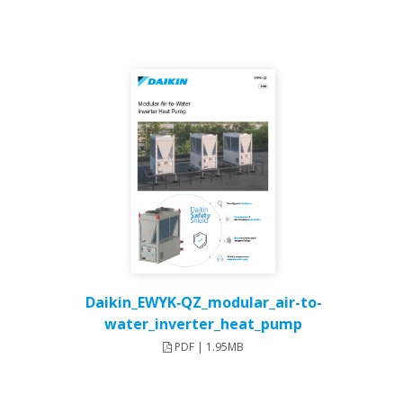
Daikin_EWYK‑QZ_modular_air-to-
water_inverter_heat_pump
PDF | 1.95MB