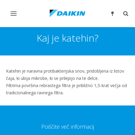
Preklop
Prek
krmarjenja
iskan
Kaj je katehin?
Katehin je naravna protibakterijska snov, pridobljena iz listov
čaja, ki ubija mikrobe, ki se prilepijo na te delce.
Filtrirna površina rebrastega filtra je približno 1,5-krat večja od
tradicionalnega ravnega filtra.
Poiščite več informacij