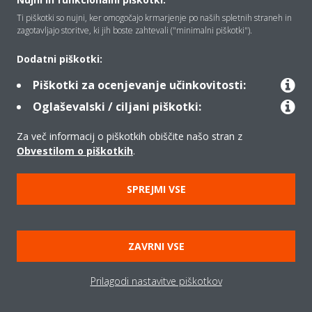
Ti piškotki so nujni, ker omogočajo krmarjenje po naših spletnih straneh in
Rešitve
zagotavljajo storitve, ki jih boste zahtevali ("minimalni piškotki").
Dodatni piškotki:
Kontakt
Piškotki za ocenjevanje učinkovitosti:
Oglaševalski / ciljani piškotki:
Izdelki
Za več informacij o piškotkih obiščite našo stran z
Obvestilom o piškotkih
.
Copyright © Daikin
SPREJMI VSE
Pravno obvestilo
Obvestilo o piškotkih
Uredba o varstvu podatkov
Načela podjetja
ZAVRNI VSE
Poslovna določila in pogoji
Data Act
Prilagodi nastavitve piškotkov