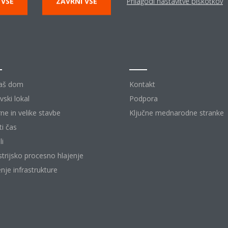
 VSE
ZAVRNI VSE
Prilagodi nastavitve piškotkov
šitve
Kontakt
aš dom
Kontakt
vski lokal
Podpora
rne in velike stavbe
Ključne mednarodne stranke
ti čas
li
strijsko procesno hlajenje
enje infrastrukture