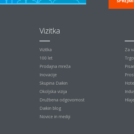
SPREJMI
Vizitka
Re
Vizitka
Za v
100 let
Trgo
Prodajna mreža
Pisa
Inovacije
Pros
Skupina Daikin
Hote
Okoljska vizija
Indu
Družbena odgovornost
Hlaj
Daikin blog
Novice in mediji