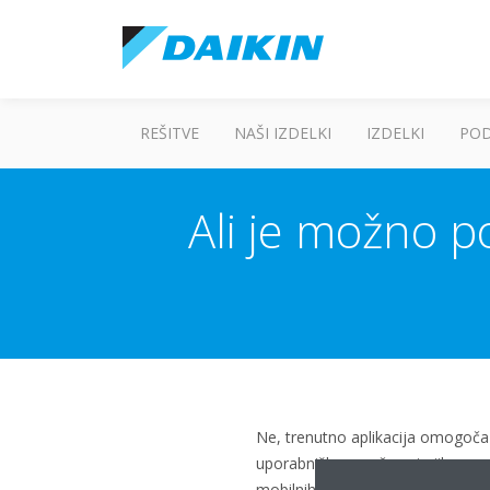
REŠITVE
NAŠI IZDELKI
IZDELKI
PO
Ali je možno p
Ne, trenutno aplikacija omogoča 
uporabniškega računa in jih pove
mobilnih naprav.