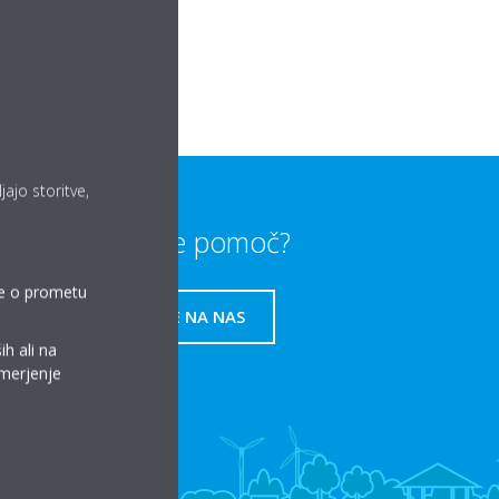
o
ajo storitve,
Potrebujete pomoč?
tke o prometu
OBRNITE SE NA NAS
ih ali na
 merjenje