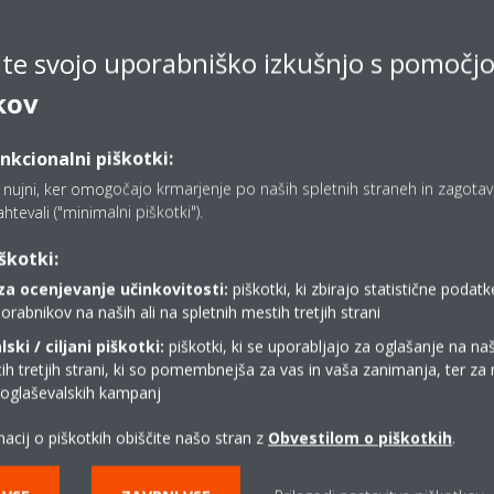
ajte svojo uporabniško izkušnjo s pomočj
kov
unkcionalni piškotki:
o nujni, ker omogočajo krmarjenje po naših spletnih straneh in zagotavlj
ahtevali ("minimalni piškotki").
Oglejte si naš virtualni razstavni
škotki:
prostor
za ocenjevanje učinkovitosti:
piškotki, ki zbirajo statistične poda
orabnikov na naših ali na spletnih mestih tretjih strani
ski / ciljani piškotki:
piškotki, ki se uporabljajo za oglašanje na naš
VSTOPITE V IZKUŠNJO
ih tretjih strani, ki so pomembnejša za vas in vaša zanimanja, ter za
i oglaševalskih kampanj
acij o piškotkih obiščite našo stran z
Obvestilom o piškotkih
.