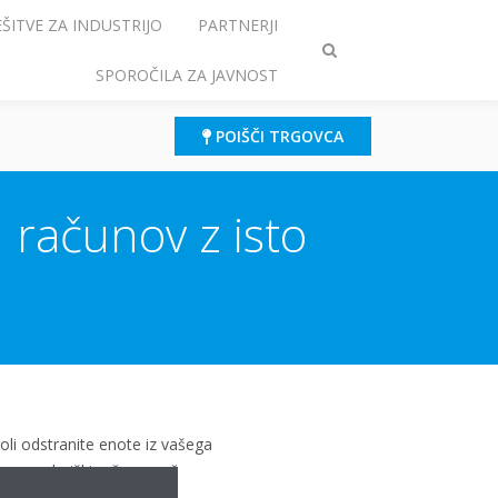
EŠITVE ZA INDUSTRIJO
PARTNERJI
Preklop
SPOROČILA ZA JAVNOST
iskanja
POIŠČI TRGOVCA
 računov z isto
li odstranite enote iz vašega
n uporabniški račun z več