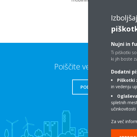
Izboljš
piškot
Nujni in f
Ti piškotki s
ki jih boste z
Poiščite več informacij
Dodatni pi
Piškotki 
in vedenju up
PODPORA
Oglaševal
spletnih mest
učinkovitost
Za več inform