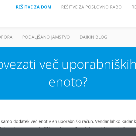
REŠITVE ZA DOM
REŠITVE ZA POSLOVNO RABO
R
DPORA
PODALJŠANO JAMSTVO
DAIKIN BLOG
ovezati več uporabniških
enoto?
samo dodatek več enot v en uporabniški račun. Vendar lahko kadar ko
žete z drugim uporabniškim računom. Prav tako se lahko prijavite v e