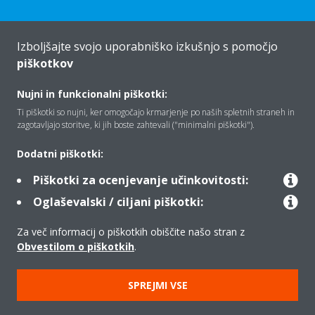
Izboljšajte svojo uporabniško izkušnjo s pomočjo
piškotkov
Vizitka
Nujni in funkcionalni piškotki:
Ti piškotki so nujni, ker omogočajo krmarjenje po naših spletnih straneh in
Rešitve
zagotavljajo storitve, ki jih boste zahtevali ("minimalni piškotki").
Dodatni piškotki:
Kontakt
Piškotki za ocenjevanje učinkovitosti:
Oglaševalski / ciljani piškotki:
Izdelki
Za več informacij o piškotkih obiščite našo stran z
Obvestilom o piškotkih
.
Copyright © Daikin
SPREJMI VSE
Pravno obvestilo
Obvestilo o piškotkih