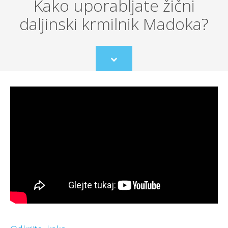
Kako uporabljate žični
daljinski krmilnik Madoka?
Scroll
to
content