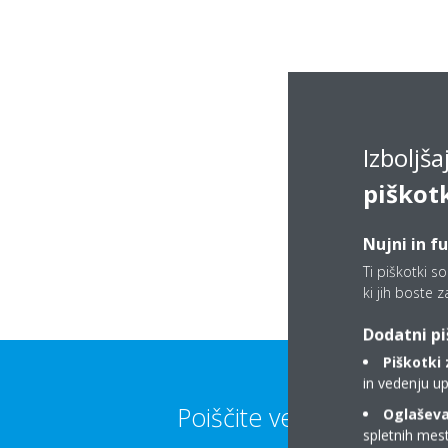
Izboljš
piškot
Nujni in f
Ti piškotki s
ki jih boste z
Dodatni pi
Piškotki 
in vedenju up
Poiščite več informacij
Oglaševal
spletnih mest