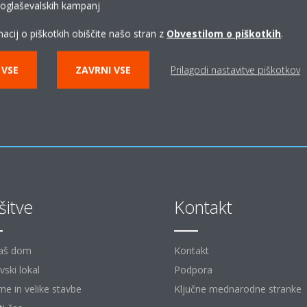
prostor
i oglaševalskih kampanj
acij o piškotkih obiščite našo stran z
Obvestilom o piškotkih
.
VSTOPITE V IZKUŠNJO
 VSE
ZAVRNI VSE
Prilagodi nastavitve piškotkov
šitve
Kontakt
aš dom
Kontakt
vski lokal
Podpora
rne in velike stavbe
Ključne mednarodne stranke