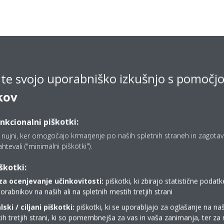
ajte svojo uporabniško izkušnjo s pomočj
kov
unkcionalni piškotki:
o nujni, ker omogočajo krmarjenje po naših spletnih straneh in zagotavlj
ahtevali ("minimalni piškotki").
škotki:
za ocenjevanje učinkovitosti:
piškotki, ki zbirajo statistične poda
orabnikov na naših ali na spletnih mestih tretjih strani
Oglejte si naš virtualni razstavni
ski / ciljani piškotki:
piškotki, ki se uporabljajo za oglašanje na naš
ih tretjih strani, ki so pomembnejša za vas in vaša zanimanja, ter za