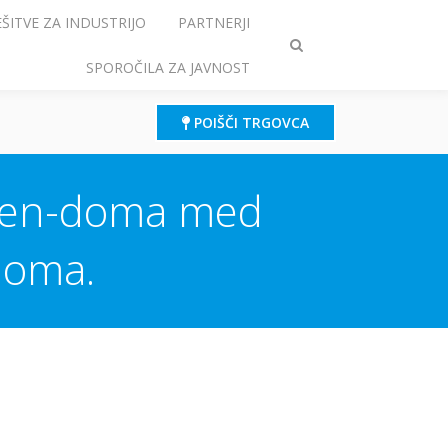
EŠITVE ZA INDUSTRIJO
PARTNERJI
Preklop
SPOROČILA ZA JAVNOST
iskanja
POIŠČI TRGOVCA
izven-doma med
-doma.