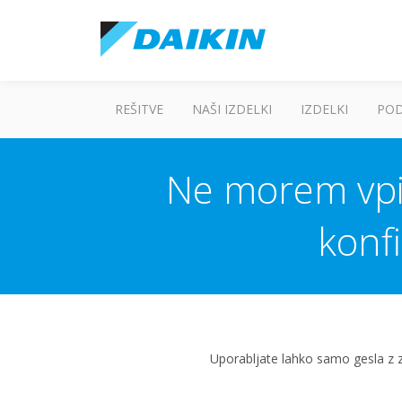
REŠITVE
NAŠI IZDELKI
IZDELKI
PO
Ne morem vpis
konfi
Uporabljate lahko samo gesla z zn