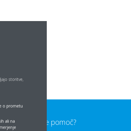
o
ajo storitve,
tke o prometu
Potrebujete pomoč?
ih ali na
 merjenje