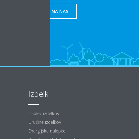
OBRNITE SE NA NAS
Izdelki
Iskalec izdelkov
Družine izdelkov
Energijske nalepke