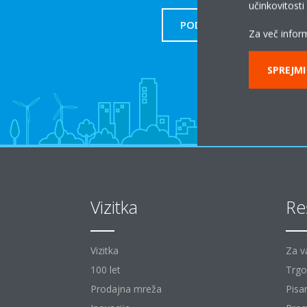
učinkovitost
PODPORA
Za več inform
SPREJMI
Vizitka
Re
Vizitka
Za v
100 let
Trgo
Prodajna mreža
Pisa