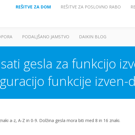
REŠITVE ZA DOM
REŠITVE ZA POSLOVNO RABO
R
DPORA
PODALJŠANO JAMSTVO
DAIKIN BLOG
ati gesla za funkcijo 
guracijo funkcije izven
aki a-z, A-Z in 0-9. Dolžina gesla mora biti med 8 in 16 znaki.