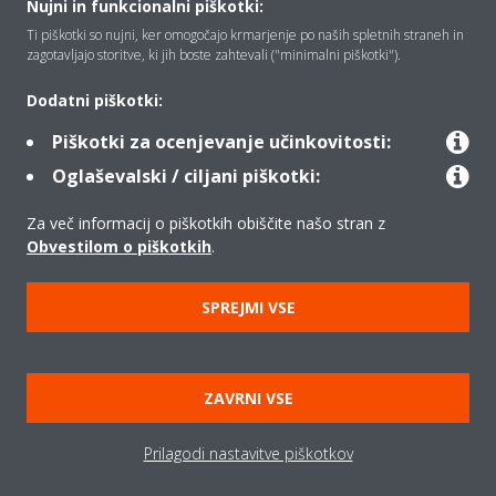
Nujni in funkcionalni piškotki:
Ti piškotki so nujni, ker omogočajo krmarjenje po naših spletnih straneh in
Rešitve
zagotavljajo storitve, ki jih boste zahtevali ("minimalni piškotki").
Dodatni piškotki:
Kontakt
Piškotki za ocenjevanje učinkovitosti:
Oglaševalski / ciljani piškotki:
Izdelki
Za več informacij o piškotkih obiščite našo stran z
Obvestilom o piškotkih
.
Copyright © Daikin
SPREJMI VSE
Pravno obvestilo
Obvestilo o piškotkih
Uredba o varstvu podatkov
Načela podjetja
ZAVRNI VSE
Poslovna določila in pogoji
Data Act
Prilagodi nastavitve piškotkov