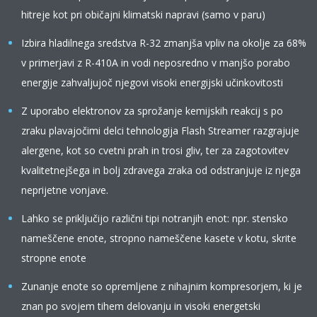
hitreje kot pri običajni klimatski napravi (samo v paru)
Izbira hladilnega sredstva R-32 zmanjša vpliv na okolje za 68%
v primerjavi z R-410A in vodi neposredno v manjšo porabo
energije zahvaljujoč njegovi visoki energijski učinkovitosti
Z uporabo elektronov za sprožanje kemijskih reakcij s po
zraku plavajočimi delci tehnologija Flash Streamer razgrajuje
alergene, kot so cvetni prah in trosi gliv, ter za zagotovitev
kvalitetnejšega in bolj zdravega zraka od odstranjuje iz njega
neprijetne vonjave.
Lahko se priključijo različni tipi notranjih enot: npr. stensko
nameščene enote, stropno nameščene kasete v kotu, skrite
stropne enote
Zunanje enote so opremljene z nihajnim kompresorjem, ki je
znan po svojem tihem delovanju in visoki energetski