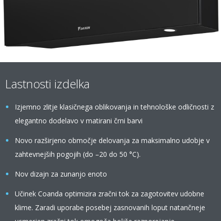
Lastnosti izdelka
Izjemno zlitje klasičnega oblikovanja in tehnološke odličnosti z
elegantno dodelavo v matirani črni barvi
Novo razširjeno območje delovanja za maksimalno udobje v
zahtevnejših pogojih (do –20 do 50 °C).
Nov dizajn za zunanjo enoto
Učinek Coanda optimizira zračni tok za zagotovitev udobne
klime. Zaradi uporabe posebej zasnovanih loput natančneje