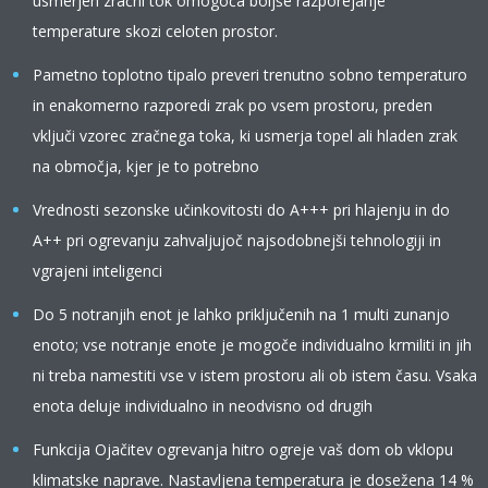
usmerjen zračni tok omogoča boljše razporejanje
temperature skozi celoten prostor.
Pametno toplotno tipalo preveri trenutno sobno temperaturo
in enakomerno razporedi zrak po vsem prostoru, preden
vključi vzorec zračnega toka, ki usmerja topel ali hladen zrak
na območja, kjer je to potrebno
Vrednosti sezonske učinkovitosti do A+++ pri hlajenju in do
A++ pri ogrevanju zahvaljujoč najsodobnejši tehnologiji in
vgrajeni inteligenci
Do 5 notranjih enot je lahko priključenih na 1 multi zunanjo
enoto; vse notranje enote je mogoče individualno krmiliti in jih
ni treba namestiti vse v istem prostoru ali ob istem času. Vsaka
enota deluje individualno in neodvisno od drugih
Funkcija Ojačitev ogrevanja hitro ogreje vaš dom ob vklopu
klimatske naprave. Nastavljena temperatura je dosežena 14 %