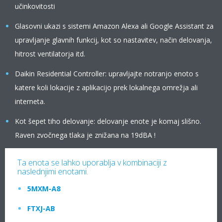
učinkovitosti
Glasovni ukazi s sistemi Amazon Alexa ali Google Assistant za
upravljanje glavnih funkcij, kot so nastavitev, način delovanja,
hitrost ventilatorja itd.
Daikin Residential Controller: upravljajte notranjo enoto s
katere koli lokacije z aplikacijo prek lokalnega omrežja ali
interneta.
Kot šepet tiho delovanje: delovanje enote je komaj slišno.
Raven zvočnega tlaka je znižana na 19dBA !
Ta enota se lahko uporablja v kombinaciji z
naslednjimi enotami.
5MXM-A8
FTXJ-AB