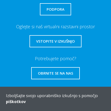
PODPORA
Oglejte si naš virtualni razstavni prostor
VSTOPITE V IZKUŠNJO
Potrebujete pomoč?
OBRNITE SE NA NAS
Izboljšajte svojo uporabniško izkušnjo s pomočjo
piškotkov
Vizitka