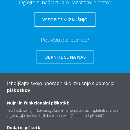
Oglejte si naš virtualni razstavni prostor
VSTOPITE V IZKUŠNJO
Potrebujete pomoč?
OBRNITE SE NA NAS
Izboljšajte svojo uporabniško izkušnjo s pomočjo
piškotkov
Vizitka
Nujni in funkcionalni piškotki:
Ti piškotki so nujni, ker omogočajo krmarjenje po naših spletnih straneh in
Rešitve
zagotavljajo storitve, ki jih boste zahtevali ("minimalni piškotki").
Dodatni piškotki: