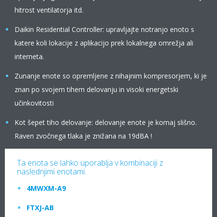
hitrost ventilatorja itd.
Daikin Residential Controller: upravljajte notranjo enoto s
katere koli lokacije z aplikacijo prek lokalnega omrežja ali
interneta.
Zunanje enote so opremljene z nihajnim kompresorjem, ki je
znan po svojem tihem delovanju in visoki energetski
učinkovitosti
Kot šepet tiho delovanje: delovanje enote je komaj slišno.
Raven zvočnega tlaka je znižana na 19dBA !
Ta enota se lahko uporablja v kombinaciji z
naslednjimi enotami.
4MWXM-A9
FTXJ-AB