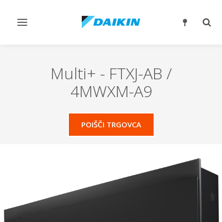
Preklop
Prek
krmarjenja
iskan
Multi+
-
FTXJ-AB /
4MWXM-A9
POIŠČI TRGOVCA