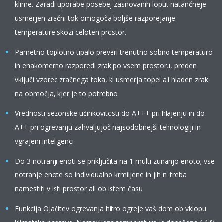
klime. Zaradi uporabe posebej zasnovanih loput natančneje
usmerjen zračni tok omogoča boljše razporejanje
temperature skozi celoten prostor.
Pametno toplotno tipalo preveri trenutno sobno temperaturo
in enakomerno razporedi zrak po vsem prostoru, preden
vključi vzorec zračnega toka, ki usmerja topel ali hladen zrak
na območja, kjer je to potrebno
Vrednosti sezonske učinkovitosti do A+++ pri hlajenju in do
A++ pri ogrevanju zahvaljujoč najsodobnejši tehnologiji in
vgrajeni inteligenci
Do 3 notranji enoti se priključita na 1 multi zunanjo enoto; vse
notranje enote so individualno krmiljene in jih ni treba
namestiti v isti prostor ali ob istem času
Funkcija Ojačitev ogrevanja hitro ogreje vaš dom ob vklopu