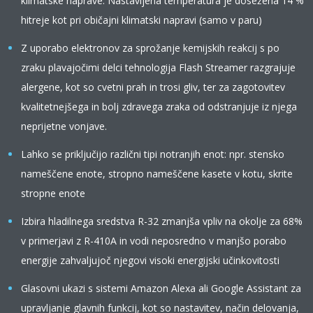
klimatske naprave. Nastavljena temperatura je dosežena 14 %
hitreje kot pri običajni klimatski napravi (samo v paru)
Z uporabo elektronov za sprožanje kemijskih reakcij s po
zraku plavajočimi delci tehnologija Flash Streamer razgrajuje
alergene, kot so cvetni prah in trosi gliv, ter za zagotovitev
kvalitetnejšega in bolj zdravega zraka od odstranjuje iz njega
neprijetne vonjave.
Lahko se priključijo različni tipi notranjih enot: npr. stensko
nameščene enote, stropno nameščene kasete v kotu, skrite
stropne enote
Izbira hladilnega sredstva R-32 zmanjša vpliv na okolje za 68%
v primerjavi z R-410A in vodi neposredno v manjšo porabo
energije zahvaljujoč njegovi visoki energijski učinkovitosti
Glasovni ukazi s sistemi Amazon Alexa ali Google Assistant za
upravljanje glavnih funkcij, kot so nastavitev, način delovanja,