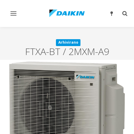
Preklop
Prek
krmarjenja
iskan
Arhivirano
FTXA-BT / 2MXM-A9