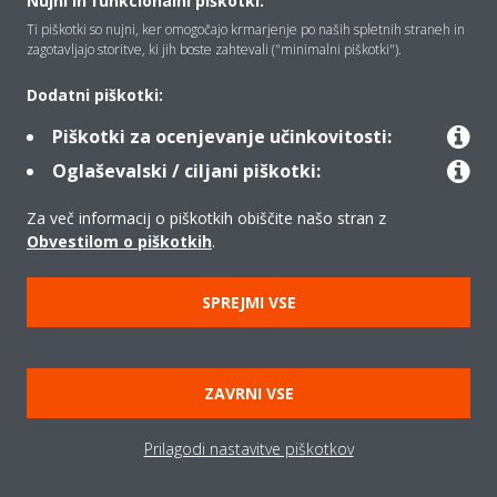
Nujni in funkcionalni piškotki:
Ti piškotki so nujni, ker omogočajo krmarjenje po naših spletnih straneh in
Rešitve
zagotavljajo storitve, ki jih boste zahtevali ("minimalni piškotki").
Dodatni piškotki:
Kontakt
Piškotki za ocenjevanje učinkovitosti:
Oglaševalski / ciljani piškotki:
Izdelki
Za več informacij o piškotkih obiščite našo stran z
Obvestilom o piškotkih
.
Copyright © Daikin
SPREJMI VSE
Pravno obvestilo
Obvestilo o piškotkih
Uredba o varstvu podatkov
Načela podjetja
ZAVRNI VSE
Poslovna določila in pogoji
Data Act
Prilagodi nastavitve piškotkov