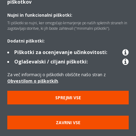
piškotkov
Vizitka
Nujni in funkcionalni piškotki:
Ti piškotki so nujni, ker omogočajo krmarjenje po naših spletnih straneh in
Rešitve
zagotavljajo storitve, ki jih boste zahtevali ("minimalni piškotki").
Dodatni piškotki:
Kontakt
Piškotki za ocenjevanje učinkovitosti:
Oglaševalski / ciljani piškotki:
Izdelki
Za več informacij o piškotkih obiščite našo stran z
Obvestilom o piškotkih
.
Copyright © Daikin
SPREJMI VSE
Pravno obvestilo
Obvestilo o piškotkih
Uredba o varstvu podatkov
Načela podjetja
ZAVRNI VSE
Poslovna določila in pogoji
Data Act