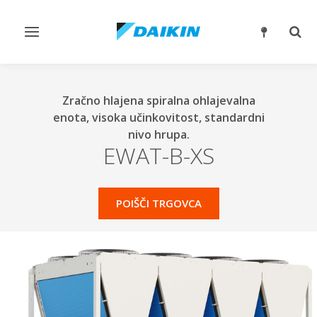
Preklop
Prek
krmarjenja
iskan
Zračno hlajena spiralna ohlajevalna
enota, visoka učinkovitost, standardni
nivo hrupa.
EWAT-B-XS
POIŠČI TRGOVCA