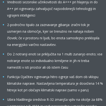
Vrednosti sezonske učinkovitosti do A+++ pri hlajenju in do
A++ pri ogrevanju zahvaljujoč najsodobnejši tehnologiji in
vgrajeni inteligenci
2-področno tipalo za zaznavanje gibanja: zračni tok je
usmerjen na območje, kjer se trenutno ne nahaja noben
človek; če v prostoru ni ljudi, bo enota samodejno preklopila
na energijsko varčno nastavitev.
Do 2 notranji enoti se priključita na 1 multi zunanjo enoto; vse
notranje enote so individualno krmiljene in jih ni treba
namestiti v isti prostor ali ob istem času
Funkcija Ojačitev ogrevanja hitro ogreje vaš dom ob vklopu
klimatske naprave. Nastavljena temperatura je dosežena 14 %
hitreje kot pri običajni klimatski napravi (samo v paru)
Izbira hladilnega sredstva R-32 zmanjša vpliv na okolje za 68%