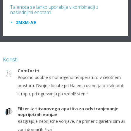
Ta enota se lahko uporablja v kombinaciji z
naslednjimi enotami.
2MXM-A9
Koristi
Comfort+
Popolno udobje s homogeno temperaturo v celotnem
prostoru. Dvojne lopute pri hlajenju usmerjajo zrak proti
stropu, pri ogrevanju pa vzdolž stene.
Filter iz titanovega apatita za odstranjevanje
neprijetnih vonjav
Razgrajuje neprijetne vonjave, na primer cigaretni dim ali
vonj domačih živali