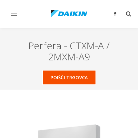
Preklop
Prek
krmarjenja
iskan
Perfera
-
CTXM-A /
2MXM-A9
POIŠČI TRGOVCA