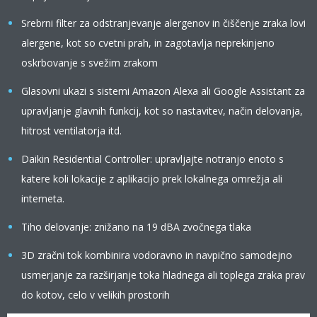
Srebrni filter za odstranjevanje alergenov in čiščenje zraka lovi
alergene, kot so cvetni prah, in zagotavlja neprekinjeno
oskrbovanje s svežim zrakom
Glasovni ukazi s sistemi Amazon Alexa ali Google Assistant za
upravljanje glavnih funkcij, kot so nastavitev, način delovanja,
hitrost ventilatorja itd.
Daikin Residential Controller: upravljajte notranjo enoto s
katere koli lokacije z aplikacijo prek lokalnega omrežja ali
interneta.
Tiho delovanje: znižano na 19 dBA zvočnega tlaka
3D zračni tok kombinira vodoravno in navpično samodejno
usmerjanje za razširjanje toka hladnega ali toplega zraka prav
do kotov, celo v velikih prostorih