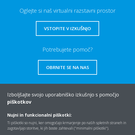
Oglejte si naš virtualni razstavni prostor
VSTOPITE V IZKUŠNJO
Potrebujete pomoč?
OBRNITE SE NA NAS
Izboljšajte svojo uporabniško izkušnjo s pomočjo
piškotkov
Vizitka
Nujni in funkcionalni piškotki:
Ti piškotki so nujni, ker omogočajo krmarjenje po naših spletnih straneh in
Rešitve
zagotavljajo storitve, ki jih boste zahtevali ("minimalni piškotki").