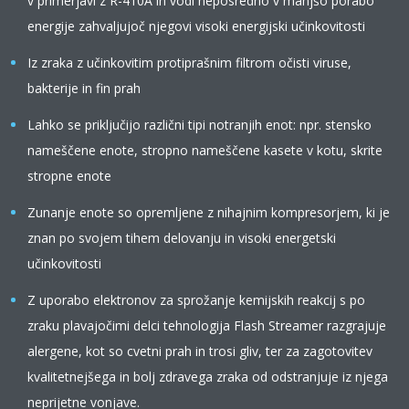
v primerjavi z R-410A in vodi neposredno v manjšo porabo
energije zahvaljujoč njegovi visoki energijski učinkovitosti
Iz zraka z učinkovitim protiprašnim filtrom očisti viruse,
bakterije in fin prah
Lahko se priključijo različni tipi notranjih enot: npr. stensko
nameščene enote, stropno nameščene kasete v kotu, skrite
stropne enote
Zunanje enote so opremljene z nihajnim kompresorjem, ki je
znan po svojem tihem delovanju in visoki energetski
učinkovitosti
Z uporabo elektronov za sprožanje kemijskih reakcij s po
zraku plavajočimi delci tehnologija Flash Streamer razgrajuje
alergene, kot so cvetni prah in trosi gliv, ter za zagotovitev
kvalitetnejšega in bolj zdravega zraka od odstranjuje iz njega
neprijetne vonjave.