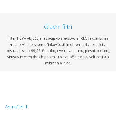
Glavni filtri
Filter HEPA vključuje filtracijsko sredstvo eFRM, ki kombinira
izredno visoko raven učinkovitosti in obremenitve z delci za
odstranitev do 99,99 % prahu, cvetnega prahu, plesni, bakterij,
virusov in vseh drugih po zraku plavajočih delcev velikosti 0,3
mikrona ali več.
AstroCel III