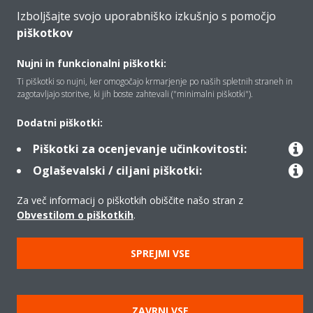
Izboljšajte svojo uporabniško izkušnjo s pomočjo
piškotkov
Izdelki
Nujni in funkcionalni piškotki:
Ti piškotki so nujni, ker omogočajo krmarjenje po naših spletnih straneh in
zagotavljajo storitve, ki jih boste zahtevali ("minimalni piškotki").
Copyright © Daikin
Pravno obvestilo
Obvestilo o piškotkih
Dodatni piškotki:
Uredba o varstvu podatkov
Načela podjetja
Piškotki za ocenjevanje učinkovitosti:
Poslovna določila in pogoji
Data Act
Oglaševalski / ciljani piškotki:
Za več informacij o piškotkih obiščite našo stran z
Obvestilom o piškotkih
.
SPREJMI VSE
ZAVRNI VSE