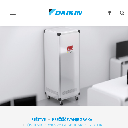
Preklop
Pre
krmarjenja
isk
REŠITVE
PREČIŠČEVANJE ZRAKA
ČISTILNIKI ZRAKA ZA GOSPODARSKI SEKTOR