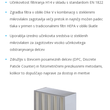
Učinkovitost filtriranja H14 v skladu s standardom EN 1822
Zgradba filtra v obliki črke V v kombinaciji s steklenimi
mikrovlakni zagotavlja večji pretok in najnižji možen padec
tlaka v primeri s tradicionalnimi filtri HEPA v obliki škatle
Uporablja izredno učinkovita sredstva iz steklenih
mikrovlaken za zagotovitev visoko učinkovitega
odstranjevanja delcev
Združljiv s števcem posameznih delcev (DPC, Discrete
Paticle Counter) in fotometričnimi preizkusnimi metodami,
kolikor to dopuščajo naprave za dostop in meritve