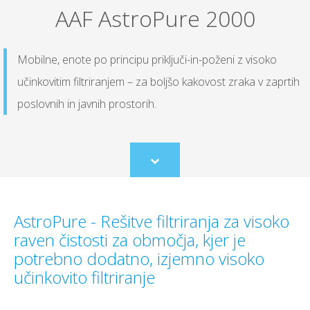
AAF AstroPure 2000
Mobilne, enote po principu priključi-in-poženi z visoko
učinkovitim filtriranjem – za boljšo kakovost zraka v zaprtih
poslovnih in javnih prostorih.
Scroll
to
content
AstroPure - Rešitve filtriranja za visoko
raven čistosti za območja, kjer je
potrebno dodatno, izjemno visoko
učinkovito filtriranje