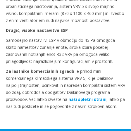
urbanističnega načrtovanja, sistem VRV 5 s svojo majhno
višino, kompaktnimi merami (870 x 1100 x 460 mm) in izvedbo
z enim ventilatorjem nudi najširše možnosti postavitve.
Drugič, visoke nastavitve ESP
Samodejno nastavljivi ESP v območju do 45 Pa omogoča
skrito namestitev zunanje enote, široka izbira posebej
zasnovanih notranjih enot R32 VRV pa omogoča veliko
prilagodljivost najrazličnejšim konfiguracijam v prostorih.
Za lastnike komercialnih zgradb
je prihod mini
komercialnega klimatskega sistema VRV 5, ki je Daikinov
najbolj trajnosten, učinkovit in napreden kompaktni sistem VRV
do zdaj, dobrodošla obogatitev Daikinovega programa
proizvodov. Več lahko izveste na
naši spletni strani
, lahko pa
nas tudi pokličete in se pogovorite z našim strokovnjakom.