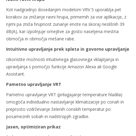
Kot nadgradnjo dosedanjim modelom VRV 5 uporablja pet
korakov za znižanje ravni hrupa, primernih za vse aplikacije, z
njimi pa zniža hrupnost zunanje enote na skoraj neslišnih 39
dB(A), kar izpolnjuje omejitve za gosto naseljena mestna
območja in območja mešane rabe.
Intuitivno upravljanje prek spleta in govorno upravljanje
Izkoristite možnosti intuitivnega glasovnega vklapljanja in
upravljanja s pomočjo funkcije Amazon Alexa ali Google
Assistant.
Pametno upravljanje VRT
Pametno upravljanje VRT (prilagajanje temperature hladila)
omogoča individualno nastavljanje klimatizacije po conah in
preprosto vzdrževanje želenih conskih temperatur po
posameznih sobah in nadstropjih zgradbe.
Jasen, optimiziran prikaz