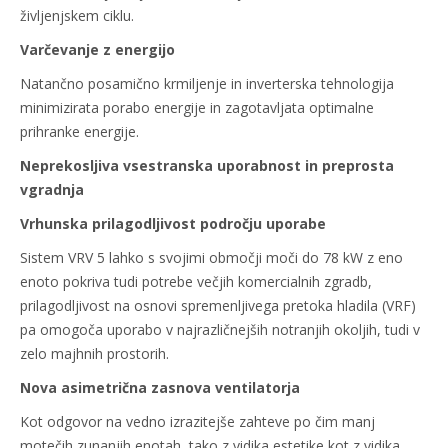
življenjskem ciklu.
Varčevanje z energijo
Natančno posamično krmiljenje in inverterska tehnologija
minimizirata porabo energije in zagotavljata optimalne
prihranke energije.
Neprekosljiva vsestranska uporabnost in preprosta
vgradnja
Vrhunska prilagodljivost področju uporabe
Sistem VRV 5 lahko s svojimi območji moči do 78 kW z eno
enoto pokriva tudi potrebe večjih komercialnih zgradb,
prilagodljivost na osnovi spremenljivega pretoka hladila (VRF)
pa omogoča uporabo v najrazličnejših notranjih okoljih, tudi v
zelo majhnih prostorih.
Nova asimetrična zasnova ventilatorja
Kot odgovor na vedno izrazitejše zahteve po čim manj
motečih zunanjih enotah, tako z vidika estetike kot z vidika