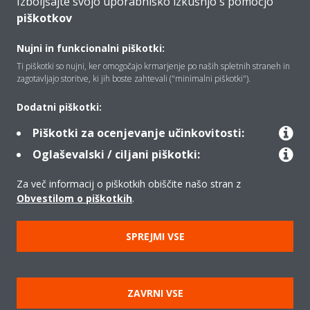
Izboljšajte svojo uporabniško izkušnjo s pomočjo
piškotkov
Vizitka
Nujni in funkcionalni piškotki:
Ti piškotki so nujni, ker omogočajo krmarjenje po naših spletnih straneh in
zagotavljajo storitve, ki jih boste zahtevali ("minimalni piškotki").
Rešitve
Dodatni piškotki:
Piškotki za ocenjevanje učinkovitosti:
Kontakt
Oglaševalski / ciljani piškotki:
Za več informacij o piškotkih obiščite našo stran z
Izdelki
Obvestilom o piškotkih
.
SPREJMI VSE
Copyright © Daikin
Pravno obvestilo
Obvestilo o piškotkih
Uredba o varstvu podatkov
Načela podjetja
ZAVRNI VSE
Poslovna določila in pogoji
Data Act