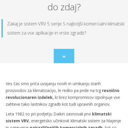
do zdaj?
Zakaj je sistem VRV 5 serije S najboljši komercialni klimatski
sistem za vse aplikacije in vrste zgradb?
Scroll
to
content
Ves čas smo priča uvajanju novih in umikanju starih
proizvodov za klimatizacijo, le redko pa pride na trg
resnično
revolucionaren izdelek,
ki brez kompromisov izpolnjuje vse
zahteve tako lastnikov zgradb kot tudi upravnih organov.
Leta 1982 so pri podjetju Daikin zasnovali prvi
klimatski
sistem VRV
, energetsko učinkovit klimatski sistem za hlajenje
in ogrevanje
najrazličnejših komercialnih zgradb
, kot so