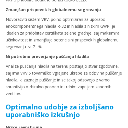
Zmanjšan prispevek h globalnemu segrevanju
Novorazviti sistem VRV, polno optimiziran za uporabo
enokomponentnega hladila R-32 in hladila z nizkim GWP, je
idealen za pridobitev certifikata zelene gradnje, saj maksimira
učinkovitost in zmanjšuje potencialni prispevek h globalnemu
segrevanju za 71 %.
Ni potrebno preverjanje puščanja hladila
Analize puščanja hladila na terenu postajajo stvar zgodovine,
saj ima VRV 5 tovarniško vgrajene ukrepe za odziv na puščanje
hladila, ki zaznajo puščanje in se takoj odzovejo z varno
shranitvijo v zbiralno posodo in trdnim zaprtjem zapornih
ventilov.
Optimalno udobje za izboljšano
uporabniško izkušnjo
Nizke ravni hrupa