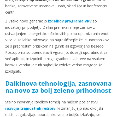
banke, zdravstvene ustanove, uradi, skladišča in konferenčni
centri.
Z vsako novo generacijo
izdelkov programa VRV
so
inovatorji pri podjetju Daikin premikali meje zasnov z
ustvarjanjem energetsko učinkovitih polno optimiziranih enot
VRV, ki se lahko odzovejo na najrazličnejše želje uporabnikov
že s preprostim pritiskom na gumb ali izgovorjeno besedo.
Postopoma so poenostavili vgradnjo, dosegli uporabnost za
več aplikacij in izpolnili stroge gradbene zahteve na vsakem
koraku, vendar je tudi najboljše izdelke vedno mogoče še
izboljšati.
Daikinova tehnologija, zasnovana
na novo za bolj zeleno prihodnost
Stalno inoviranje izdelkov temelji na našem poslanstvu
razvoja trajnostnih rešitev
, ki zmanjšujejo naš okoljski
odtis, zagotavljajo uporabniku vedno boljšo izkušnjo, se