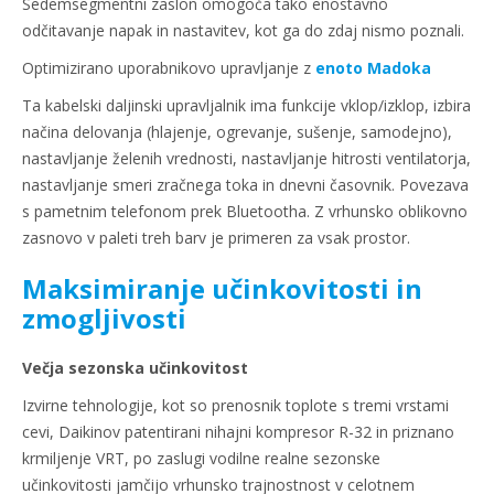
Sedemsegmentni zaslon omogoča tako enostavno
odčitavanje napak in nastavitev, kot ga do zdaj nismo poznali.
Optimizirano uporabnikovo upravljanje z
enoto Madoka
Ta kabelski daljinski upravljalnik ima funkcije vklop/izklop, izbira
načina delovanja (hlajenje, ogrevanje, sušenje, samodejno),
nastavljanje želenih vrednosti, nastavljanje hitrosti ventilatorja,
nastavljanje smeri zračnega toka in dnevni časovnik. Povezava
s pametnim telefonom prek Bluetootha. Z vrhunsko oblikovno
zasnovo v paleti treh barv je primeren za vsak prostor.
Maksimiranje učinkovitosti in
zmogljivosti
Večja sezonska učinkovitost
Izvirne tehnologije, kot so prenosnik toplote s tremi vrstami
cevi, Daikinov patentirani nihajni kompresor R-32 in priznano
krmiljenje VRT, po zaslugi vodilne realne sezonske
učinkovitosti jamčijo vrhunsko trajnostnost v celotnem