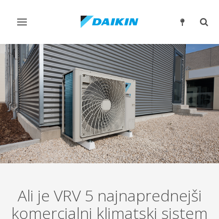
Preklop
Prek
krmarjenja
iskan
Ali je VRV 5 najnaprednejši
komercialni klimatski sistem