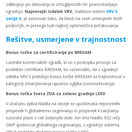
odlikujejo po delovanju in zmogljivostih ter poenostavljajo
vgradnjo.
Najnovejši izdelek VRV
, Daikinov sistem
VRV 5
serije S
, je zasnovan tako, da blesti na vseh omenjenih štirih
področjih, in presega tudi najbolj optimistična pričakovanja.
Rešitve, usmerjene v trajnostnost
Bonus točke za certificiranje po BREEAM
Lastnike komercialnih zgradb, ki so v postopku presoje za
podelitev certifikata BREEAM, bo razveselilo, da z vgradnjo
izdelka VRV 5 pridobijo bonus točke BREEAM za trajnostnost v
kategoriji zmanjševanja izpustov ogljika (onesnaževanja).
Bonus točka Sveta ZDA za zeleno gradnjo LEED
V izračunu vpliva hladila na okolje se upoštevata neposredni
prispevek h globalnemu segrevanju in prispevek k tanjšanju
ozonske plasti v celi življenjski dobi. Ker ima hladilo R32 nižji
GWP (potencial globalnega segrevanja), z vgradnjo sistema
VRV 5 pridobite dodatno bonus točko LEED.