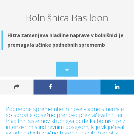
Bolnišnica Basildon
Hitra zamenjava hladilne naprave v bolnišnici je
premagala učinke podnebnih sprememb
Scroll
to
content
Podnebne spremembe in nove vladne smernice
so sprožile obsežno prenovo prezračevalnih ter
hladilnih sistemov ključnega oddelka bolnišnice z
intenzivnim štiridnevnim posegom, ki je vključeval
vgradnjo dveh zračno hlajenih hladilnih enot z