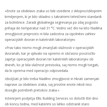
»Enote za obdelavo zraka so bile izvedene z vklopno/izklopnim
krmiljenjem, ki je bilo skladno s takratnimi tehničnimi standardi
za bolnišnice. Zaradi globalnega segrevanja pa zdaj pogosto
prihaja do temperatur nad 31 °C. Vedno več dni na leto hladilna
zmogljivost preprosto ni bila zadostna za izpolnitev zahtev
operacijskih dvoran in katetrskih laboratorijev.
»Prav tako nismo mogli zmanjšati vlažnosti v operacijskih
dvoranah, kar je vplivalo na opremo in občasno povzročilo
zaprtje operacijskih dvoran ter katetrskih laboratorijev ob
dnevih, ko je bila vlažnost previsoka, saj nismo mogli tvegati,
da bi oprema med operacijo odpovedala.
Izboljšati je bilo treba hladilno zmogljivost in hkrati zamenjati
naprave za obdelavo zraka, saj prvotne enote nikoli niso
dosegle potrebnih pretokov zraka.«
Inženirjem podjetja Ellis Building Services so določili štiri dno
ob koncu tedna, med katerimi so lahko odstranili staro