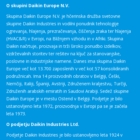
O skupini Daikin Europe N.V.
Skupina Daikin Europe N.V. je hčerinska družba svetovne
skupine Daikin Industries in vodilni ponudnik tehnologije
ogrevanja, hlajenja, prezračevanja, čiščenja zraka ter hlajenja
(HVAC&R) v Evropi, na Bližnjem vzhodu in v Afriki. Skupina
Daikin načrtuje, proizvaja in trži široko ponudbo izdelkov,
vzdrževalnih storitev ter rešitev na ključ za stanovanjske,
poslovne in industrijske namene. Danes ima skupina Daikin
Europe več kot 13.700 zaposlenih v več kot 57 konsolidiranih
podružnicah. Ima 14 proizvodnih obratov v Belgiji, Češki,
Nemčiji, Italiji, Španiji, Avstriji, Združenem kraljestvu, Turčiji,
Združenih arabskih emiratih in Saudovi Arabiji. Sedež skupine
Daikin Europe je v mestu Ostend v Belgiji. Podjetje je bilo
ustanovljeno leta 1972, proizvodnja v Evropi pa se je začela
leta 1973.
O podjetju Daikin Industries Ltd.
Podjetje Daikin Industries je bilo ustanovljeno leta 1924 v