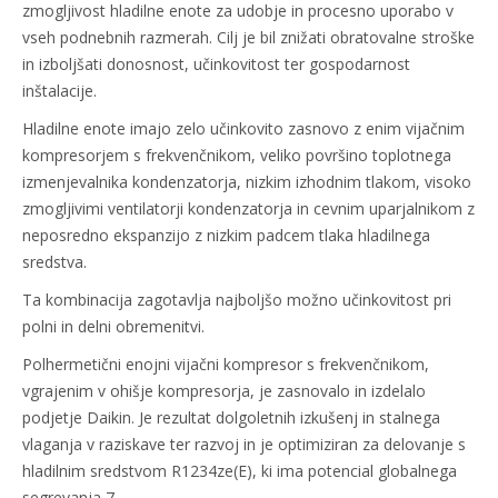
zmogljivost hladilne enote za udobje in procesno uporabo v
vseh podnebnih razmerah. Cilj je bil znižati obratovalne stroške
in izboljšati donosnost, učinkovitost ter gospodarnost
inštalacije.
Hladilne enote imajo zelo učinkovito zasnovo z enim vijačnim
kompresorjem s frekvenčnikom, veliko površino toplotnega
izmenjevalnika kondenzatorja, nizkim izhodnim tlakom, visoko
zmogljivimi ventilatorji kondenzatorja in cevnim uparjalnikom z
neposredno ekspanzijo z nizkim padcem tlaka hladilnega
sredstva.
Ta kombinacija zagotavlja najboljšo možno učinkovitost pri
polni in delni obremenitvi.
Polhermetični enojni vijačni kompresor s frekvenčnikom,
vgrajenim v ohišje kompresorja, je zasnovalo in izdelalo
podjetje Daikin. Je rezultat dolgoletnih izkušenj in stalnega
vlaganja v raziskave ter razvoj in je optimiziran za delovanje s
hladilnim sredstvom R1234ze(E), ki ima potencial globalnega
segrevanja 7.