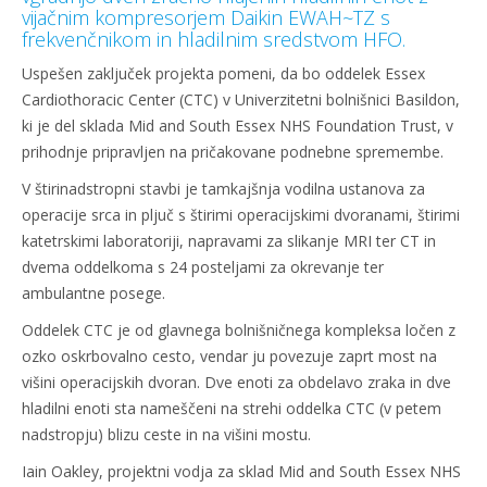
vijačnim kompresorjem Daikin EWAH~TZ s
frekvenčnikom in hladilnim sredstvom HFO.
Uspešen zaključek projekta pomeni, da bo oddelek Essex
Cardiothoracic Center (CTC) v Univerzitetni bolnišnici Basildon,
ki je del sklada Mid and South Essex NHS Foundation Trust, v
prihodnje pripravljen na pričakovane podnebne spremembe.
V štirinadstropni stavbi je tamkajšnja vodilna ustanova za
operacije srca in pljuč s štirimi operacijskimi dvoranami, štirimi
katetrskimi laboratoriji, napravami za slikanje MRI ter CT in
dvema oddelkoma s 24 posteljami za okrevanje ter
ambulantne posege.
Oddelek CTC je od glavnega bolnišničnega kompleksa ločen z
ozko oskrbovalno cesto, vendar ju povezuje zaprt most na
višini operacijskih dvoran. Dve enoti za obdelavo zraka in dve
hladilni enoti sta nameščeni na strehi oddelka CTC (v petem
nadstropju) blizu ceste in na višini mostu.
Iain Oakley, projektni vodja za sklad Mid and South Essex NHS