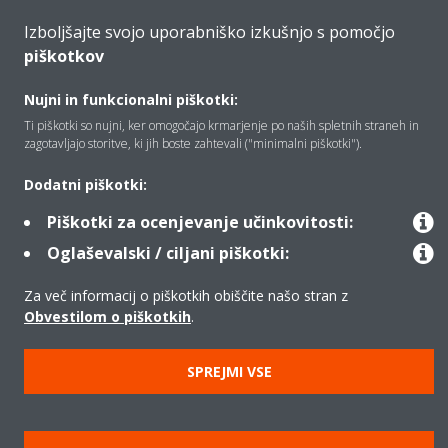
Izboljšajte svojo uporabniško izkušnjo s pomočjo
piškotkov
Kontakt
Nujni in funkcionalni piškotki:
Ti piškotki so nujni, ker omogočajo krmarjenje po naših spletnih straneh in
Izdelki
zagotavljajo storitve, ki jih boste zahtevali ("minimalni piškotki").
Dodatni piškotki:
Copyright © Daikin
Piškotki za ocenjevanje učinkovitosti:
Pravno obvestilo
Obvestilo o piškotkih
Oglaševalski / ciljani piškotki:
Uredba o varstvu podatkov
Načela podjetja
Za več informacij o piškotkih obiščite našo stran z
Poslovna določila in pogoji
Data Act
Obvestilom o piškotkih
.
SPREJMI VSE