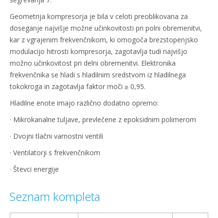
Geometrija kompresorja je bila v celoti preoblikovana za
doseganje najvišje možne učinkovitosti pri polni obremenitvi,
kar z vgrajenim frekvenčnikom, ki omogoča brezstopenjsko
modulacijo hitrosti kompresorja, zagotavlja tudi najvišjo
možno učinkovitost pri delni obremenitvi. Elektronika
frekvenčnika se hladi s hladilnim sredstvom iz hladilnega
tokokroga in zagotavlja faktor moči ≥ 0,95.
Hladilne enote imajo različno dodatno opremo:
· Mikrokanalne tuljave, prevlečene z epoksidnim polimerom
· Dvojni tlačni varnostni ventili
· Ventilatorji s frekvenčnikom
· Števci energije
Seznam kompleta