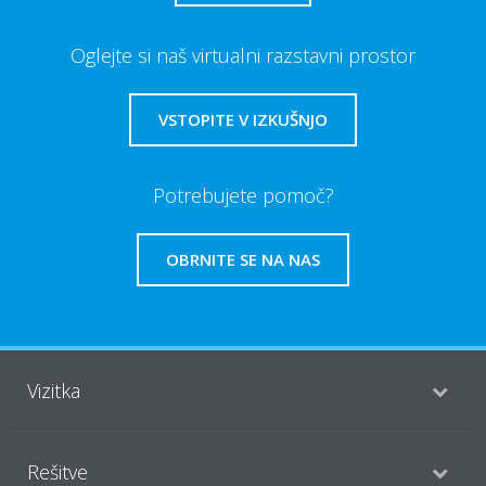
Oglejte si naš virtualni razstavni prostor
VSTOPITE V IZKUŠNJO
Potrebujete pomoč?
OBRNITE SE NA NAS
Vizitka
Rešitve