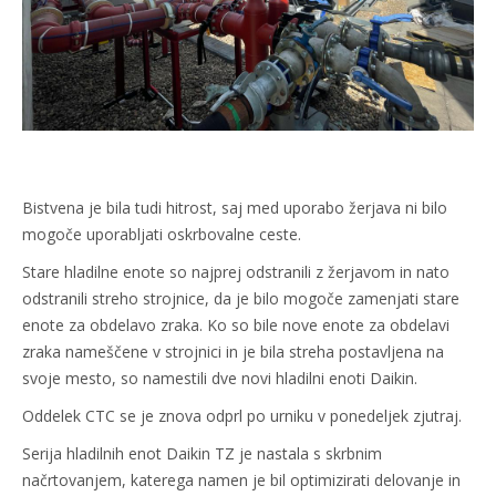
Bistvena je bila tudi hitrost, saj med uporabo žerjava ni bilo
mogoče uporabljati oskrbovalne ceste.
Stare hladilne enote so najprej odstranili z žerjavom in nato
odstranili streho strojnice, da je bilo mogoče zamenjati stare
enote za obdelavo zraka. Ko so bile nove enote za obdelavi
zraka nameščene v strojnici in je bila streha postavljena na
svoje mesto, so namestili dve novi hladilni enoti Daikin.
Oddelek CTC se je znova odprl po urniku v ponedeljek zjutraj.
Serija hladilnih enot Daikin TZ je nastala s skrbnim
načrtovanjem, katerega namen je bil optimizirati delovanje in