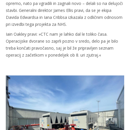
opremo, nato pa vgradili in zagnali novo – delali so na delujoči
stavbi. Generalni direktor James Ellis pravi, da se je ekipa
Davida Edwardsa in Iana Cribbsa izkazala z odličnim odnosom
pri izvedbi tega projekta za NHS.
Iain Oakley pravi: »CTC nam je lahko dal le toliko časa.
Operacijske dvorane so zaprli pozno v sredo, delo pa je bilo
treba končati pravočasno, saj je bil že pripravljen seznam
operacij z začetkom v ponedeljek ob 8. uri zjutraj.«