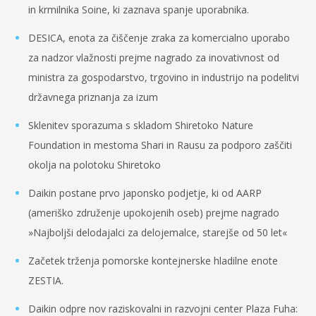
in krmilnika Soine, ki zaznava spanje uporabnika.
DESICA, enota za čiščenje zraka za komercialno uporabo
za nadzor vlažnosti prejme nagrado za inovativnost od
ministra za gospodarstvo, trgovino in industrijo na podelitvi
državnega priznanja za izum
Sklenitev sporazuma s skladom Shiretoko Nature
Foundation in mestoma Shari in Rausu za podporo zaščiti
okolja na polotoku Shiretoko
Daikin postane prvo japonsko podjetje, ki od AARP
(ameriško združenje upokojenih oseb) prejme nagrado
»Najboljši delodajalci za delojemalce, starejše od 50 let«
Začetek trženja pomorske kontejnerske hladilne enote
ZESTIA.
Daikin odpre nov raziskovalni in razvojni center Plaza Fuha: