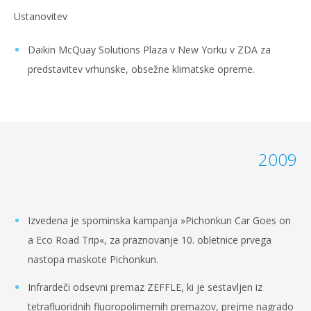
Ustanovitev
Daikin McQuay Solutions Plaza v New Yorku v ZDA za
predstavitev vrhunske, obsežne klimatske opreme.
2009
Izvedena je spominska kampanja »Pichonkun Car Goes on
a Eco Road Trip«, za praznovanje 10. obletnice prvega
nastopa maskote Pichonkun.
Infrardeči odsevni premaz ZEFFLE, ki je sestavljen iz
tetrafluoridnih fluoropolimernih premazov, prejme nagrado