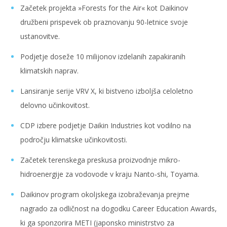
Začetek projekta »Forests for the Air« kot Daikinov
družbeni prispevek ob praznovanju 90-letnice svoje
ustanovitve.
Podjetje doseže 10 milijonov izdelanih zapakiranih
klimatskih naprav.
Lansiranje serije VRV X, ki bistveno izboljša celoletno
delovno učinkovitost.
CDP izbere podjetje Daikin Industries kot vodilno na
področju klimatske učinkovitosti.
Začetek terenskega preskusa proizvodnje mikro-
hidroenergije za vodovode v kraju Nanto-shi, Toyama.
Daikinov program okoljskega izobraževanja prejme
nagrado za odličnost na dogodku Career Education Awards,
ki ga sponzorira METI (japonsko ministrstvo za