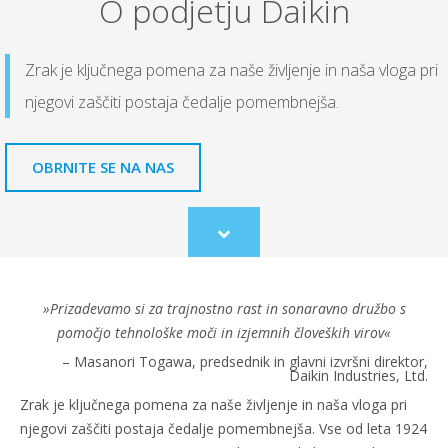
O podjetju Daikin
Zrak je ključnega pomena za naše življenje in naša vloga pri
njegovi zaščiti postaja čedalje pomembnejša.
OBRNITE SE NA NAS
Scroll
to
content
»Prizadevamo si za trajnostno rast in sonaravno družbo s
pomočjo tehnološke moči in izjemnih človeških virov«
– Masanori Togawa, predsednik in glavni izvršni direktor,
Daikin Industries, Ltd.
Zrak je ključnega pomena za naše življenje in naša vloga pri
njegovi zaščiti postaja čedalje pomembnejša. Vse od leta 1924