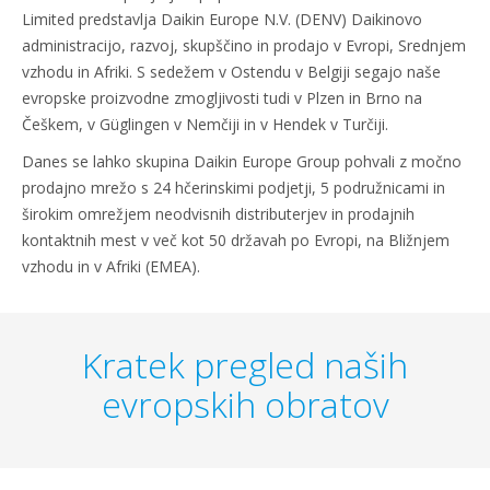
Limited predstavlja Daikin Europe N.V. (DENV) Daikinovo
administracijo, razvoj, skupščino in prodajo v Evropi, Srednjem
vzhodu in Afriki. S sedežem v Ostendu v Belgiji segajo naše
evropske proizvodne zmogljivosti tudi v Plzen in Brno na
Češkem, v Güglingen v Nemčiji in v Hendek v Turčiji.
Danes se lahko skupina Daikin Europe Group pohvali z močno
prodajno mrežo s 24 hčerinskimi podjetji, 5 podružnicami in
širokim omrežjem neodvisnih distributerjev in prodajnih
kontaktnih mest v več kot 50 državah po Evropi, na Bližnjem
vzhodu in v Afriki (EMEA).
Kratek pregled naših
evropskih obratov