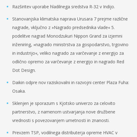
Razširitev uporabe hladilnega sredstva R-32 v Indijo.
Stanovanjska klimatska naprava Urusara 7 prejme različne
nagrade, vključno z »Nagrado predsednika vlade« 5.
podelitve nagrad Monodzukuri Nippon Grand za izjemni
inženiring, »nagrado ministrstva za gospodarstvo, trgovino
in industrijo«, veliko nagrado za varčevanje z energijo za
odlično opremo za varčevanje z energijo in nagrado Red
Dot Design.
Daikin odpre nov raziskovalni in razvojni center Plaza Fuha:
Osaka.
Sklenjen je sporazum s Kjotsko univerzo za celovito
partnerstvo, z namenom ustvarjanja nove družbene
vrednosti s povezovanjem umetnosti in znanosti.
Prevzem TSP, vodilnega distributerja opreme HVAC v