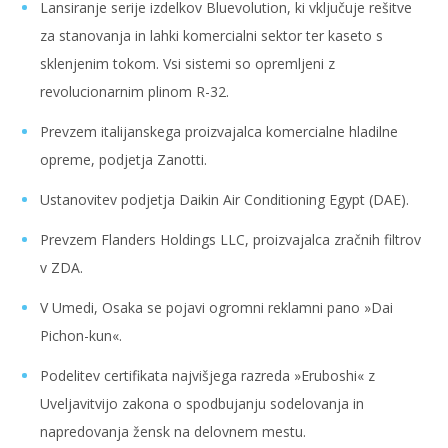
Lansiranje serije izdelkov Bluevolution, ki vključuje rešitve
za stanovanja in lahki komercialni sektor ter kaseto s
sklenjenim tokom. Vsi sistemi so opremljeni z
revolucionarnim plinom R-32.
Prevzem italijanskega proizvajalca komercialne hladilne
opreme, podjetja Zanotti.
Ustanovitev podjetja Daikin Air Conditioning Egypt (DAE).
Prevzem Flanders Holdings LLC, proizvajalca zračnih filtrov
v ZDA.
V Umedi, Osaka se pojavi ogromni reklamni pano »Dai
Pichon-kun«.
Podelitev certifikata najvišjega razreda »Eruboshi« z
Uveljavitvijo zakona o spodbujanju sodelovanja in
napredovanja žensk na delovnem mestu.