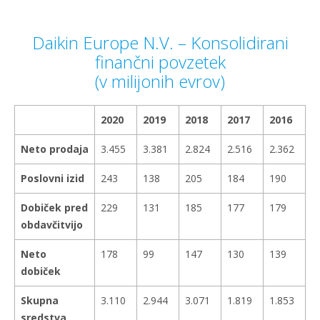
Daikin Europe N.V. – Konsolidirani
finančni povzetek
(v milijonih evrov)
2020
2019
2018
2017
2016
Neto prodaja
3.455
3.381
2.824
2.516
2.362
Poslovni izid
243
138
205
184
190
Dobiček pred
229
131
185
177
179
obdavčitvijo
Neto
178
99
147
130
139
dobiček
Skupna
3.110
2.944
3.071
1.819
1.853
sredstva