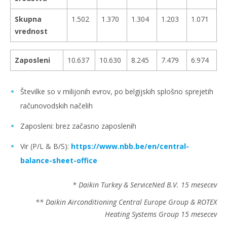
Skupna
1.502
1.370
1.304
1.203
1.071
vrednost
Zaposleni
10.637
10.630
8.245
7.479
6.974
Številke so v milijonih evrov, po belgijskih splošno sprejetih
računovodskih načelih
Zaposleni: brez začasno zaposlenih
Vir (P/L & B/S):
https://www.nbb.be/en/central-
balance-sheet-office
* Daikin Turkey & ServiceNed B.V. 15 mesecev
** Daikin Airconditioning Central Europe Group & ROTEX
Heating Systems Group 15 mesecev