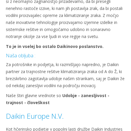
si z neomajno zagnanostjo prizadevamo, da bi presegli
nenehno rastoče izzive, ki nam jih postavlja zrak, da bi postali
vodilni proizvajalec opreme za klimatiziranje zraka. Z močjo
naše inovativne tehnologije proizvajamo izjemne izdelke in
sistemske rešitve in omogočamo udobno in sonaravno
notranje okolje za vse ljudi in vse regije na svetu.
To je in vselej bo ostalo Daikinovo poslanstvo.
Naša obljuba :
Za potrošnike in podjetja, ki razmišljajo napredno, je Daikin
partner za trajnostne rešitve klimatiziranja zraka od A do Ž, ki
brezskrbno zagotavlja udobje našim strankam, saj je Daikin že
od nekdaj zanesljivi vodilni na področju inovacij.
Naše štiri glavne vrednote so
Udobje - zanesljivost -
trajnost - človeškost
Daikin Europe N.V.
Kot hčerinsko podjetje v popolni lasti družbe Daikin Industries