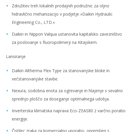
Združitev treh lokalnih prodajnih podružnic za oljno
hidravlično mehanizacijo v podjetje »Daikin Hydraulic
Engineering Co., LTD.«
Daikin in Nippon Valqua ustanovita kapitalsko zavezništvo
za poslovanje s fluoropolimerji na Kitajskem.
Lansiranje
Daikin Altherma Flex Type za stanovanjske bloke in
večstanovanjske stavbe.
Nexura, sodobna enota za ogrevanje in hlajenje s sevalno
sprednjo ploščo za doseganje optimalnega udobja.
Inverterska klimatska naprava Eco-ZEAS80 z varčno porabo
energije.
Čistilec zraka za komercialno uporabo, opremljen s