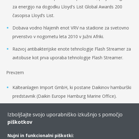
za energijo na dogodku Lloyd's List Global Awards 200
časopisa Lloyd’s List.
Dobava vodno hlajenih enot VRV na stadione za svetovno
prvenstvo v nogometu leta 2010 v Južni Afriki.
Razvoj antibakterijske enote tehnologije Flash Streamer za
avtobuse kot prva uporaba tehnologije Flash Streamer.
Prevzem
Kälteanlagen Import GmbH, ki postane Daikinov hamburški
predstavnik (Daikin Europe Hamburg Marine Office).
Industrijske in servisne storitve ACT.
Izboljšajte svojo uporabniško izkušnjo s pomočjo
Največje japonsko podjetje za zračne filtre Nippon Muki
piškotkov
Co., Ltd.
Nujni in funkcionalni piškotki: