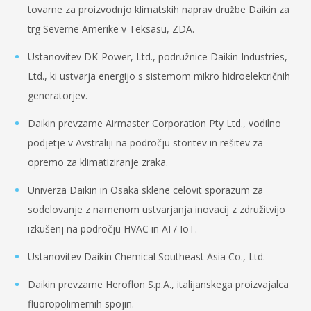
tovarne za proizvodnjo klimatskih naprav družbe Daikin za
trg Severne Amerike v Teksasu, ZDA.
Ustanovitev DK-Power, Ltd., podružnice Daikin Industries,
Ltd., ki ustvarja energijo s sistemom mikro hidroelektričnih
generatorjev.
Daikin prevzame Airmaster Corporation Pty Ltd., vodilno
podjetje v Avstraliji na področju storitev in rešitev za
opremo za klimatiziranje zraka.
Univerza Daikin in Osaka sklene celovit sporazum za
sodelovanje z namenom ustvarjanja inovacij z združitvijo
izkušenj na področju HVAC in AI / IoT.
Ustanovitev Daikin Chemical Southeast Asia Co., Ltd.
Daikin prevzame Heroflon S.p.A., italijanskega proizvajalca
fluoropolimernih spojin.