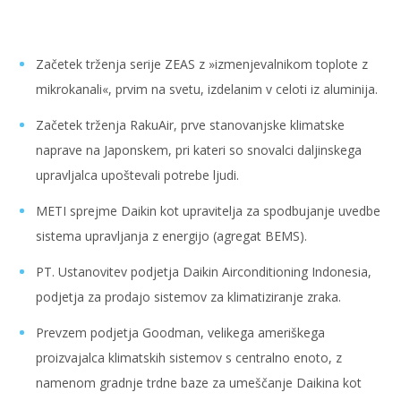
Začetek trženja serije ZEAS z »izmenjevalnikom toplote z
mikrokanali«, prvim na svetu, izdelanim v celoti iz aluminija.
Začetek trženja RakuAir, prve stanovanjske klimatske
naprave na Japonskem, pri kateri so snovalci daljinskega
upravljalca upoštevali potrebe ljudi.
METI sprejme Daikin kot upravitelja za spodbujanje uvedbe
sistema upravljanja z energijo (agregat BEMS).
PT. Ustanovitev podjetja Daikin Airconditioning Indonesia,
podjetja za prodajo sistemov za klimatiziranje zraka.
Prevzem podjetja Goodman, velikega ameriškega
proizvajalca klimatskih sistemov s centralno enoto, z
namenom gradnje trdne baze za umeščanje Daikina kot