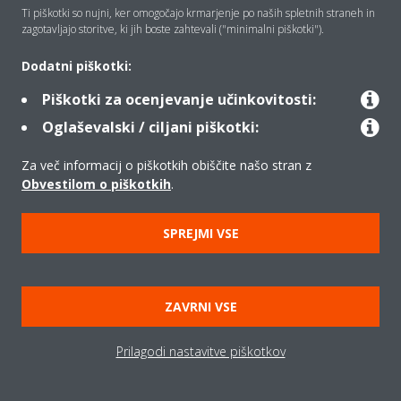
ogrevanja in hlajenja, ki ustrezajo vsem okoljem in
Ti piškotki so nujni, ker omogočajo krmarjenje po naših spletnih straneh in
osebnim željam.
zagotavljajo storitve, ki jih boste zahtevali ("minimalni piškotki").
Dodatni piškotki:
Piškotki za ocenjevanje učinkovitosti:
ODKRIJTE VEČ O RAZPOLOŽLJIVIH MOŽNOSTIH
Oglaševalski / ciljani piškotki:
Za več informacij o piškotkih obiščite našo stran z
Obvestilom o piškotkih
.
Pravno obvestilo
Uredba o varstvu podatkov
Obvestilo o piškotkih
SPREJMI VSE
ZAVRNI VSE
Prilagodi nastavitve piškotkov