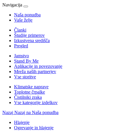
Navigacija
Naša ponudba
Vaše želje
Članki
Študije primerov
Izkustvena središča
Pregled
Jamstvo
Stand By Me
Aplikacije in povezovanje
Mreža naših partnerjev
Vse storitve
Klimatske naprave
Toplotne črpalke
Čistilniki zraka
Vse kategorije izdelkov
Nazaj
Nazaj na Naša ponudba
Hlajenje
Ogrevanje in hlajenje