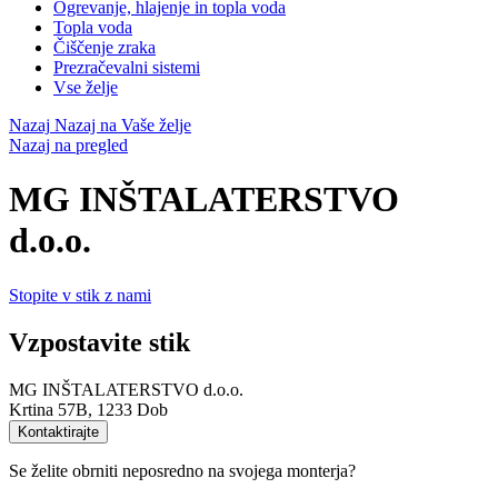
Ogrevanje, hlajenje in topla voda
Topla voda
Čiščenje zraka
Prezračevalni sistemi
Vse želje
Nazaj
Nazaj na Vaše želje
Nazaj na pregled
MG INŠTALATERSTVO
d.o.o.
Stopite v stik z nami
Vzpostavite stik
MG INŠTALATERSTVO d.o.o.
Krtina 57B, 1233 Dob
Kontaktirajte
Se želite obrniti neposredno na svojega monterja?