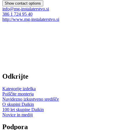
Show contact options
info@mg-instalaterstvo.si
386 1 724 95 40
http://www.mg-instalaterstvo.si
Odkrijte
Kategorije izdelka
Poiščite monterja
Navidezno izkustveno središče
O skupini Daikin
100 let skupine Daikin
Novice in mediji
Podpora