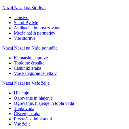
Nazaj
Nazaj na Storitve
Jamstvo
Stand By Me
Aplikacije in povezovanje
Mreža naših partnerjev
Vse storitve
Nazaj
Nazaj na Naša ponudba
Klimatske naprave
Toplotne črpalke
Čistilniki zraka
Vse kategorije izdelkov
Nazaj
Nazaj na Vaše želje
Hlajenje
Ogrevanje in hlajenje
Ogrevanje, hlajenje in topla voda
Topla voda
Čiščenje zraka
Prezračevalni sistemi
Vse želje