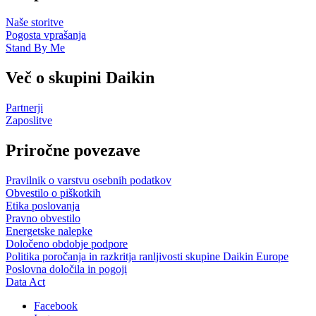
Naše storitve
Pogosta vprašanja
Stand By Me
Več o skupini Daikin
Partnerji
Zaposlitve
Priročne povezave
Pravilnik o varstvu osebnih podatkov
Obvestilo o piškotkih
Etika poslovanja
Pravno obvestilo
Energetske nalepke
Določeno obdobje podpore
Politika poročanja in razkritja ranljivosti skupine Daikin Europe
Poslovna določila in pogoji
Data Act
Facebook