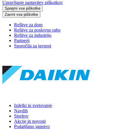
Upravljanje nastavitev piškotkov
Sprejmi vse piškotke
Zavrni vse piškotke
Rešitve za dom
Rešitve za poslovno rabo
Rešitve za industrijo
Partnerji
Sporočila za javnost
Izdelki in svetovanje
Navdih
Storitve
Akcije in novosti
Podaljšano jamstvo