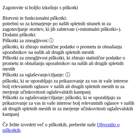
Zagotovite si boljšo izkušnjo s piškotki
Bistveni in funkcionalni piškotki:
potrebni so za krmarjenje po naših spletnih straneh in za
zagotavljanje storitev, ki jih zahtevate (»minimalni piškotki«).
Dodatni piškotki:
Piškotki za zmogljivost
ⓘ
piškotki, ki zbirajo statistične podatke o prometu in obnašanju
uporabnikov na naših ali drugih spletnih mestih
Piškotki za zmogljivost
piškotki, ki zbirajo statistične podatke o
prometu in obnašanju uporabnikov na naših ali drugih spletnih
mestih
Piškotki za oglaševanje/ciljanje:
ⓘ
piškotki, ki se uporabljajo za prikazovanje za vas in vaše interese
bolj relevantnih oglasov v naših ali drugih spletnih mestih in za
merjenje učinkovitosti oglaševalskih kampanj
Piškotki za oglaševanje/ciljanje:
piškotki, ki se uporabljajo za
prikazovanje za vas in vaše interese bolj relevantnih oglasov v naših
ali drugih spletnih mestih in za merjenje učinkovitosti oglaševalskih
kampanj
Če želite izvedeti več o piškotkih, preberite naše
Obvestilo o
piškotkih
.