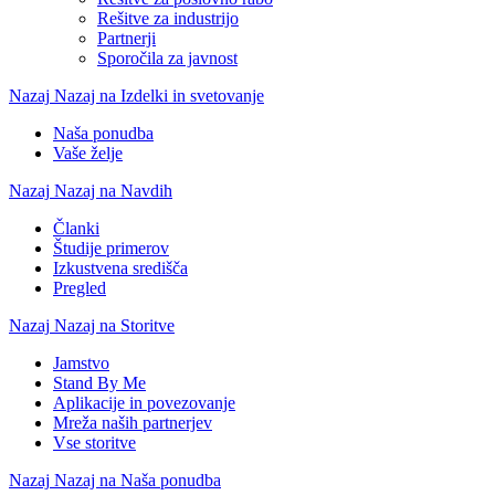
Rešitve za industrijo
Partnerji
Sporočila za javnost
Nazaj
Nazaj na Izdelki in svetovanje
Naša ponudba
Vaše želje
Nazaj
Nazaj na Navdih
Članki
Študije primerov
Izkustvena središča
Pregled
Nazaj
Nazaj na Storitve
Jamstvo
Stand By Me
Aplikacije in povezovanje
Mreža naših partnerjev
Vse storitve
Nazaj
Nazaj na Naša ponudba