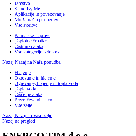
Jamstvo
Stand By Me
Aplikacije in povezovanje
Mreža naših partnerjev
Vse storitve
Klimatske naprave
Toplotne črpalke
Čistilniki zraka
Vse kategorije izdelkov
Nazaj
Nazaj na Naša ponudba
Hlajenje
Ogrevanje in hlajenje
Ogrevanje, hlajenje in topla voda
Topla voda
Čiščenje zraka
Prezračevalni sistemi
Vse želje
Nazaj
Nazaj na Vaše želje
Nazaj na pregled
ENERGO TIM d.o.o.