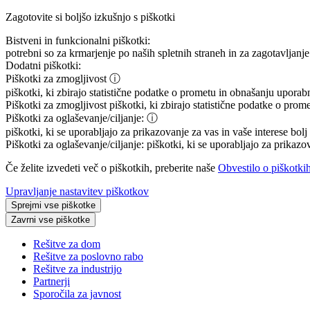
Zagotovite si boljšo izkušnjo s piškotki
Bistveni in funkcionalni piškotki:
potrebni so za krmarjenje po naših spletnih straneh in za zagotavljanje 
Dodatni piškotki:
Piškotki za zmogljivost
ⓘ
piškotki, ki zbirajo statistične podatke o prometu in obnašanju uporab
Piškotki za zmogljivost
piškotki, ki zbirajo statistične podatke o prom
Piškotki za oglaševanje/ciljanje:
ⓘ
piškotki, ki se uporabljajo za prikazovanje za vas in vaše interese bol
Piškotki za oglaševanje/ciljanje:
piškotki, ki se uporabljajo za prikazo
Če želite izvedeti več o piškotkih, preberite naše
Obvestilo o piškotki
Upravljanje nastavitev piškotkov
Sprejmi vse piškotke
Zavrni vse piškotke
Rešitve za dom
Rešitve za poslovno rabo
Rešitve za industrijo
Partnerji
Sporočila za javnost