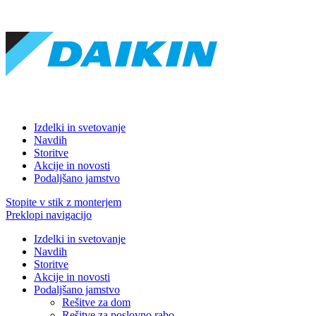
Izdelki in svetovanje
Navdih
Storitve
Akcije in novosti
Podaljšano jamstvo
Stopite v stik z monterjem
Preklopi navigacijo
Izdelki in svetovanje
Navdih
Storitve
Akcije in novosti
Podaljšano jamstvo
Rešitve za dom
Rešitve za poslovno rabo