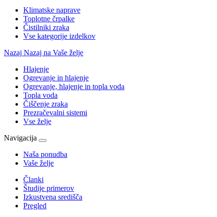
Klimatske naprave
Toplotne črpalke
Čistilniki zraka
Vse kategorije izdelkov
Nazaj
Nazaj na Vaše želje
Hlajenje
Ogrevanje in hlajenje
Ogrevanje, hlajenje in topla voda
Topla voda
Čiščenje zraka
Prezračevalni sistemi
Vse želje
Navigacija
Naša ponudba
Vaše želje
Članki
Študije primerov
Izkustvena središča
Pregled