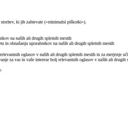
storitev, ki jih zahtevate (»minimalni piškotki«).
nikov na naših ali drugih spletnih mestih
etu in obnašanju uporabnikov na naših ali drugih spletnih mestih
j relevantnih oglasov v naših ali drugih spletnih mestih in za merjenje 
vanje za vas in vaše interese bolj relevantnih oglasov v naših ali drugih
h
.