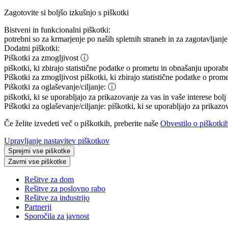
Zagotovite si boljšo izkušnjo s piškotki
Bistveni in funkcionalni piškotki:
potrebni so za krmarjenje po naših spletnih straneh in za zagotavljanje 
Dodatni piškotki:
Piškotki za zmogljivost
ⓘ
piškotki, ki zbirajo statistične podatke o prometu in obnašanju uporab
Piškotki za zmogljivost
piškotki, ki zbirajo statistične podatke o prom
Piškotki za oglaševanje/ciljanje:
ⓘ
piškotki, ki se uporabljajo za prikazovanje za vas in vaše interese bol
Piškotki za oglaševanje/ciljanje:
piškotki, ki se uporabljajo za prikazo
Če želite izvedeti več o piškotkih, preberite naše
Obvestilo o piškotki
Upravljanje nastavitev piškotkov
Sprejmi vse piškotke
Zavrni vse piškotke
Rešitve za dom
Rešitve za poslovno rabo
Rešitve za industrijo
Partnerji
Sporočila za javnost