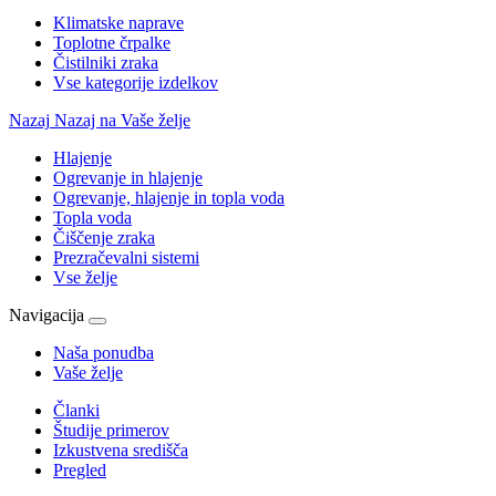
Klimatske naprave
Toplotne črpalke
Čistilniki zraka
Vse kategorije izdelkov
Nazaj
Nazaj na Vaše želje
Hlajenje
Ogrevanje in hlajenje
Ogrevanje, hlajenje in topla voda
Topla voda
Čiščenje zraka
Prezračevalni sistemi
Vse želje
Navigacija
Naša ponudba
Vaše želje
Članki
Študije primerov
Izkustvena središča
Pregled