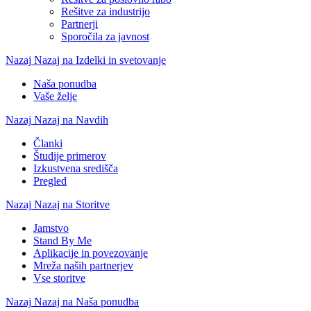
Rešitve za industrijo
Partnerji
Sporočila za javnost
Nazaj
Nazaj na Izdelki in svetovanje
Naša ponudba
Vaše želje
Nazaj
Nazaj na Navdih
Članki
Študije primerov
Izkustvena središča
Pregled
Nazaj
Nazaj na Storitve
Jamstvo
Stand By Me
Aplikacije in povezovanje
Mreža naših partnerjev
Vse storitve
Nazaj
Nazaj na Naša ponudba