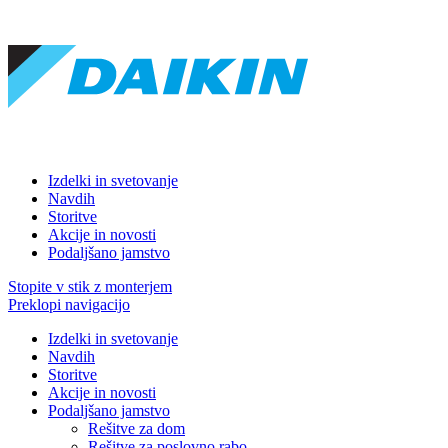
Izdelki in svetovanje
Navdih
Storitve
Akcije in novosti
Podaljšano jamstvo
Stopite v stik z monterjem
Preklopi navigacijo
Izdelki in svetovanje
Navdih
Storitve
Akcije in novosti
Podaljšano jamstvo
Rešitve za dom
Rešitve za poslovno rabo