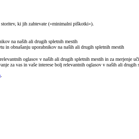
storitev, ki jih zahtevate (»minimalni piškotki«).
nikov na naših ali drugih spletnih mestih
etu in obnašanju uporabnikov na naših ali drugih spletnih mestih
j relevantnih oglasov v naših ali drugih spletnih mestih in za merjenje 
vanje za vas in vaše interese bolj relevantnih oglasov v naših ali drugih
h
.