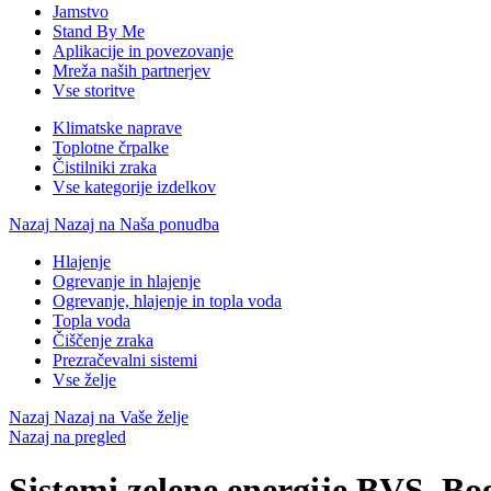
Jamstvo
Stand By Me
Aplikacije in povezovanje
Mreža naših partnerjev
Vse storitve
Klimatske naprave
Toplotne črpalke
Čistilniki zraka
Vse kategorije izdelkov
Nazaj
Nazaj na Naša ponudba
Hlajenje
Ogrevanje in hlajenje
Ogrevanje, hlajenje in topla voda
Topla voda
Čiščenje zraka
Prezračevalni sistemi
Vse želje
Nazaj
Nazaj na Vaše želje
Nazaj na pregled
Sistemi zelene energije BVS, Bo