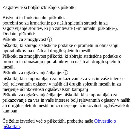
Zagotovite si boljšo izkušnjo s piškotki
Bistveni in funkcionalni piškotki:
potrebni so za krmarjenje po naših spletnih straneh in za
zagotavljanje storitev, ki jih zahtevate (»minimalni piškotki«).
Dodatni piškotki:
Piškotki za zmogljivost
ⓘ
piškotki, ki zbirajo statistične podatke o prometu in obnašanju
uporabnikov na naših ali drugih spletnih mestih
Piškotki za zmogljivost
piškotki, ki zbirajo statistične podatke o
prometu in obnašanju uporabnikov na naših ali drugih spletnih
mestih
Piškotki za oglaševanje/ciljanje:
ⓘ
piškotki, ki se uporabljajo za prikazovanje za vas in vaše interese
bolj relevantnih oglasov v naših ali drugih spletnih mestih in za
merjenje učinkovitosti oglaševalskih kampanj
Piškotki za oglaševanje/ciljanje:
piškotki, ki se uporabljajo za
prikazovanje za vas in vaše interese bolj relevantnih oglasov v naših
ali drugih spletnih mestih in za merjenje učinkovitosti oglaševalskih
kampanj
Če želite izvedeti več o piškotkih, preberite naše
Obvestilo o
piškotkih
.