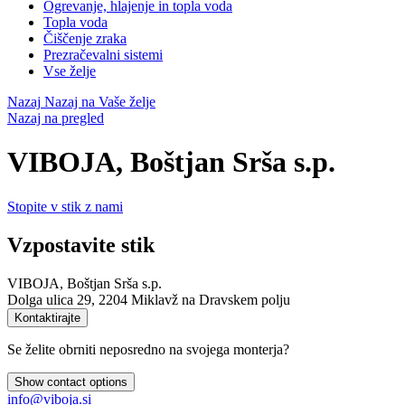
Ogrevanje, hlajenje in topla voda
Topla voda
Čiščenje zraka
Prezračevalni sistemi
Vse želje
Nazaj
Nazaj na Vaše želje
Nazaj na pregled
VIBOJA, Boštjan Srša s.p.
Stopite v stik z nami
Vzpostavite stik
VIBOJA, Boštjan Srša s.p.
Dolga ulica 29, 2204 Miklavž na Dravskem polju
Kontaktirajte
Se želite obrniti neposredno na svojega monterja?
Show contact options
info@viboja.si