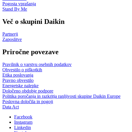
Pogosta vprašanja
Stand By Me
Več o skupini Daikin
Partnerji
Zaposlitve
Priročne povezave
Pravilnik o varstvu osebnih podatkov
Obvestilo o piškotkih
Etika poslovanja
Pravno obvestilo
Energetske nalepke
Določeno obdobje podpore
Politika poročanja in razkritja ranljivosti skupine Daikin Europe
Poslovna določila in pogoji
Data Act
Facebook
Instagram
Linkedin