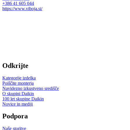
+386 41 605 044
https://www.viboja.si/
Odkrijte
Kategorije izdelka
Poiščite monterja
Navidezno izkustveno središče
O skupini Daikin
100 let skupine Daikin
Novice in mediji
Podpora
Naše storitve