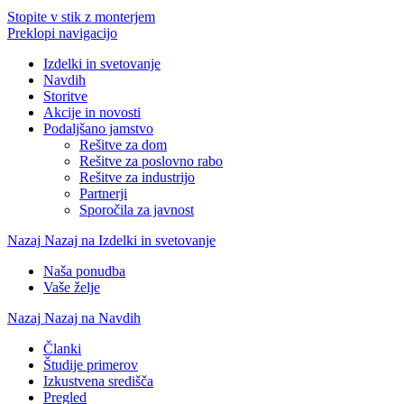
Stopite v stik z monterjem
Preklopi navigacijo
Izdelki in svetovanje
Navdih
Storitve
Akcije in novosti
Podaljšano jamstvo
Rešitve za dom
Rešitve za poslovno rabo
Rešitve za industrijo
Partnerji
Sporočila za javnost
Nazaj
Nazaj na Izdelki in svetovanje
Naša ponudba
Vaše želje
Nazaj
Nazaj na Navdih
Članki
Študije primerov
Izkustvena središča
Pregled