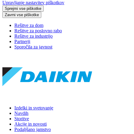
Upravljanje nastavitev piškotkov
Sprejmi vse piškotke
Zavrni vse piškotke
Rešitve za dom
Rešitve za poslovno rabo
Rešitve za industrijo
Partnerji
Sporočila za javnost
Izdelki in svetovanje
Navdih
Storitve
Akcije in novosti
Podaljšano jamstvo