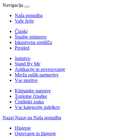
Navigacija
Naša ponudba
Vaše želje
Članki
Študije primerov
Izkustvena središča
Pregled
Jamstvo
Stand By Me
Aplikacije in povezovanje
Mreža naših partnerjev
Vse storitve
Klimatske naprave
Toplotne črpalke
Čistilniki zraka
Vse kategorije izdelkov
Nazaj
Nazaj na Naša ponudba
Hlajenje
Ogrevanje in hlajenje