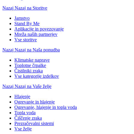
Nazaj
Nazaj na Storitve
Jamstvo
Stand By Me
Aplikacije in povezovanje
Mreža naših partnerjev
Vse storitve
Nazaj
Nazaj na Naša ponudba
Klimatske naprave
Toplotne črpalke
Čistilniki zraka
Vse kategorije izdelkov
Nazaj
Nazaj na Vaše želje
Hlajenje
Ogrevanje in hlajenje
Ogrevanje, hlajenje in topla voda
Topla voda
Čiščenje zraka
Prezračevalni sistemi
Vse želje