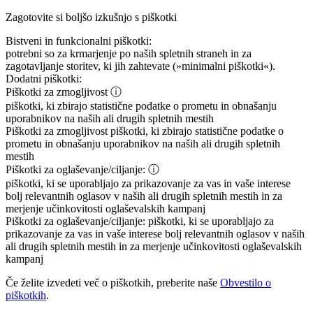
Zagotovite si boljšo izkušnjo s piškotki
Bistveni in funkcionalni piškotki:
potrebni so za krmarjenje po naših spletnih straneh in za
zagotavljanje storitev, ki jih zahtevate (»minimalni piškotki«).
Dodatni piškotki:
Piškotki za zmogljivost
ⓘ
piškotki, ki zbirajo statistične podatke o prometu in obnašanju
uporabnikov na naših ali drugih spletnih mestih
Piškotki za zmogljivost
piškotki, ki zbirajo statistične podatke o
prometu in obnašanju uporabnikov na naših ali drugih spletnih
mestih
Piškotki za oglaševanje/ciljanje:
ⓘ
piškotki, ki se uporabljajo za prikazovanje za vas in vaše interese
bolj relevantnih oglasov v naših ali drugih spletnih mestih in za
merjenje učinkovitosti oglaševalskih kampanj
Piškotki za oglaševanje/ciljanje:
piškotki, ki se uporabljajo za
prikazovanje za vas in vaše interese bolj relevantnih oglasov v naših
ali drugih spletnih mestih in za merjenje učinkovitosti oglaševalskih
kampanj
Če želite izvedeti več o piškotkih, preberite naše
Obvestilo o
piškotkih
.