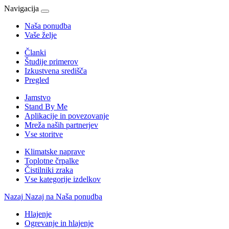
Navigacija
Naša ponudba
Vaše želje
Članki
Študije primerov
Izkustvena središča
Pregled
Jamstvo
Stand By Me
Aplikacije in povezovanje
Mreža naših partnerjev
Vse storitve
Klimatske naprave
Toplotne črpalke
Čistilniki zraka
Vse kategorije izdelkov
Nazaj
Nazaj na Naša ponudba
Hlajenje
Ogrevanje in hlajenje