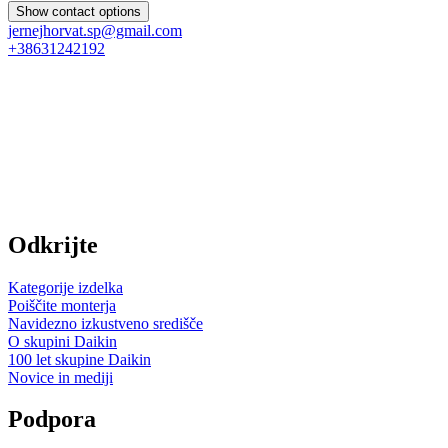
Show contact options
jernejhorvat.sp@gmail.com
+38631242192
Odkrijte
Kategorije izdelka
Poiščite monterja
Navidezno izkustveno središče
O skupini Daikin
100 let skupine Daikin
Novice in mediji
Podpora