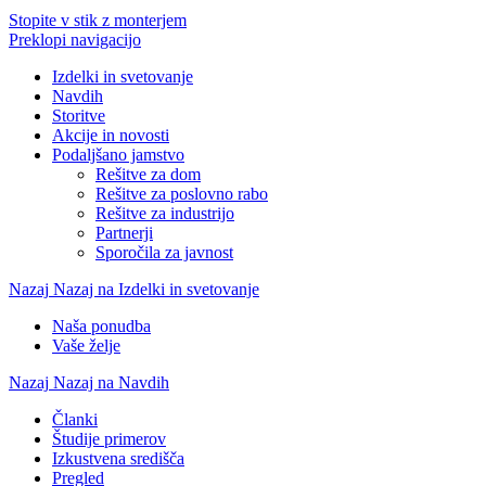
Stopite v stik z monterjem
Preklopi navigacijo
Izdelki in svetovanje
Navdih
Storitve
Akcije in novosti
Podaljšano jamstvo
Rešitve za dom
Rešitve za poslovno rabo
Rešitve za industrijo
Partnerji
Sporočila za javnost
Nazaj
Nazaj na Izdelki in svetovanje
Naša ponudba
Vaše želje
Nazaj
Nazaj na Navdih
Članki
Študije primerov
Izkustvena središča
Pregled