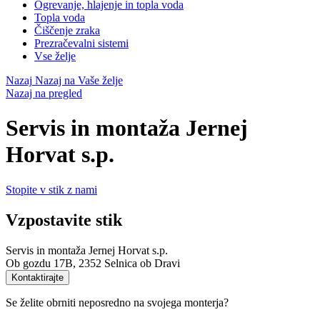
Ogrevanje, hlajenje in topla voda
Topla voda
Čiščenje zraka
Prezračevalni sistemi
Vse želje
Nazaj
Nazaj na Vaše želje
Nazaj na pregled
Servis in montaža Jernej
Horvat s.p.
Stopite v stik z nami
Vzpostavite stik
Servis in montaža Jernej Horvat s.p.
Ob gozdu 17B, 2352 Selnica ob Dravi
Kontaktirajte
Se želite obrniti neposredno na svojega monterja?