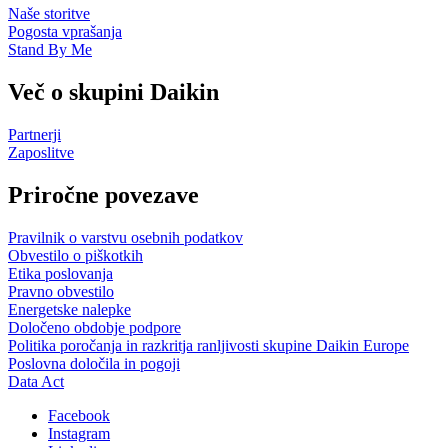
Naše storitve
Pogosta vprašanja
Stand By Me
Več o skupini Daikin
Partnerji
Zaposlitve
Priročne povezave
Pravilnik o varstvu osebnih podatkov
Obvestilo o piškotkih
Etika poslovanja
Pravno obvestilo
Energetske nalepke
Določeno obdobje podpore
Politika poročanja in razkritja ranljivosti skupine Daikin Europe
Poslovna določila in pogoji
Data Act
Facebook
Instagram