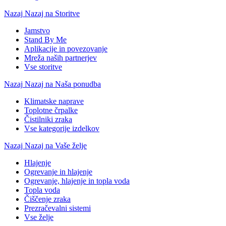
Nazaj
Nazaj na Storitve
Jamstvo
Stand By Me
Aplikacije in povezovanje
Mreža naših partnerjev
Vse storitve
Nazaj
Nazaj na Naša ponudba
Klimatske naprave
Toplotne črpalke
Čistilniki zraka
Vse kategorije izdelkov
Nazaj
Nazaj na Vaše želje
Hlajenje
Ogrevanje in hlajenje
Ogrevanje, hlajenje in topla voda
Topla voda
Čiščenje zraka
Prezračevalni sistemi
Vse želje