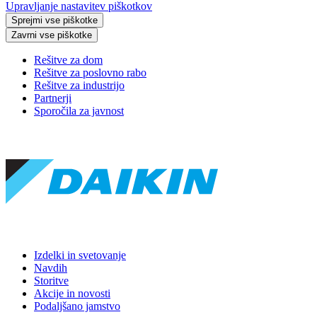
Upravljanje nastavitev piškotkov
Sprejmi vse piškotke
Zavrni vse piškotke
Rešitve za dom
Rešitve za poslovno rabo
Rešitve za industrijo
Partnerji
Sporočila za javnost
Izdelki in svetovanje
Navdih
Storitve
Akcije in novosti
Podaljšano jamstvo