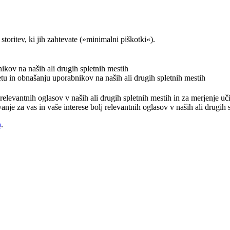
storitev, ki jih zahtevate (»minimalni piškotki«).
nikov na naših ali drugih spletnih mestih
etu in obnašanju uporabnikov na naših ali drugih spletnih mestih
j relevantnih oglasov v naših ali drugih spletnih mestih in za merjenje 
vanje za vas in vaše interese bolj relevantnih oglasov v naših ali drugih
h
.