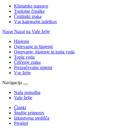
Klimatske naprave
Toplotne črpalke
Čistilniki zraka
Vse kategorije izdelkov
Nazaj
Nazaj na Vaše želje
Hlajenje
Ogrevanje in hlajenje
Ogrevanje, hlajenje in topla voda
Topla voda
Čiščenje zraka
Prezračevalni sistemi
Vse želje
Navigacija
Naša ponudba
Vaše želje
Članki
Študije primerov
Izkustvena središča
Pregled