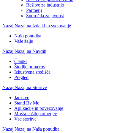
Rešitve za industrijo
Partnerji
Sporočila za javnost
Nazaj
Nazaj na Izdelki in svetovanje
Naša ponudba
Vaše želje
Nazaj
Nazaj na Navdih
Članki
Študije primerov
Izkustvena središča
Pregled
Nazaj
Nazaj na Storitve
Jamstvo
Stand By Me
Aplikacije in povezovanje
Mreža naših partnerjev
Vse storitve
Nazaj
Nazaj na Naša ponudba