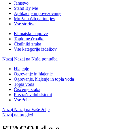
Jamstvo
Stand By Me
Aplikacije in povezovanje
Mreža naših partnerjev
Vse storitve
Klimatske naprave
Toplotne črpalke
Čistilniki zraka
Vse kategorije izdelkov
Nazaj
Nazaj na Naša ponudba
Hlajenje
Ogrevanje in hlajenje
Ogrevanje, hlajenje in topla voda
Topla voda
Čiščenje zraka
Prezračevalni sistemi
Vse želje
Nazaj
Nazaj na Vaše želje
Nazaj na pregled
STAGOJ d.o.o.