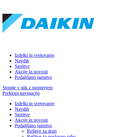
Izdelki in svetovanje
Navdih
Storitve
Akcije in novosti
Podaljšano jamstvo
Stopite v stik z monterjem
Preklopi navigacijo
Izdelki in svetovanje
Navdih
Storitve
Akcije in novosti
Podaljšano jamstvo
Rešitve za dom
Rešitve za poslovno rabo