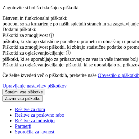
Zagotovite si boljšo izkušnjo s piškotki
Bistveni in funkcionalni piškotki:
potrebni so za krmarjenje po naših spletnih straneh in za zagotavljanje 
Dodatni piškotki:
Piškotki za zmogljivost
ⓘ
piškotki, ki zbirajo statistične podatke o prometu in obnašanju uporab
Piškotki za zmogljivost
piškotki, ki zbirajo statistične podatke o prom
Piškotki za oglaševanje/ciljanje:
ⓘ
piškotki, ki se uporabljajo za prikazovanje za vas in vaše interese bol
Piškotki za oglaševanje/ciljanje:
piškotki, ki se uporabljajo za prikazo
Če želite izvedeti več o piškotkih, preberite naše
Obvestilo o piškotki
Upravljanje nastavitev piškotkov
Sprejmi vse piškotke
Zavrni vse piškotke
Rešitve za dom
Rešitve za poslovno rabo
Rešitve za industrijo
Partnerji
Sporočila za javnost