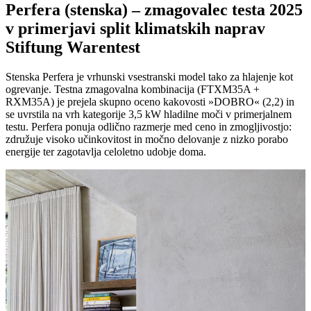
Perfera (stenska) – zmagovalec testa 2025
v primerjavi split klimatskih naprav
Stiftung Warentest
Stenska Perfera je vrhunski vsestranski model tako za hlajenje kot
ogrevanje. Testna zmagovalna kombinacija (FTXM35A +
RXM35A) je prejela skupno oceno kakovosti »DOBRO« (2,2) in
se uvrstila na vrh kategorije 3,5 kW hladilne moči v primerjalnem
testu. Perfera ponuja odlično razmerje med ceno in zmogljivostjo:
združuje visoko učinkovitost in močno delovanje z nizko porabo
energije ter zagotavlja celoletno udobje doma.