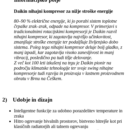
Daikin nihajni kompresor za nižje stroške energije
80–90 % električne energije, ki jo porabi sistem toplotne
črpalke zrak–zrak, odpade na kompresor. V primerjavi s
tradicionalnimi rotacijskimi kompresorji je Daikin razvil
nihajni kompresor, ki zagotavlja najvišjo učinkovitost,
zmanjšuje stroške energije ter podaljšuje življenjsko dobo
sistema. Poleg tega nihajni kompresor deluje bolj gladko, z
manj izpadi, kar zagotavlja visoko zanesljivost in manj
vibracij, posledično pa tudi tišje delovanje.
Z več kot 100 leti izkušenj na trgu je Daikin pionir na
področju klimatske tehnologije ter svoje swing nihajne
kompresorje tudi razvija in proizvaja v lastnem proizvodnem
obratu v Brnu na Češkem.
2) Udobje in dizajn
Inteligentne funkcije za udobno porazdelitev temperature in
zraka
Hitro ogrevanje bivalnih prostorov, bistveno hitrejše kot pri
klasičnih radiatorjih ali talnem ogrevanju