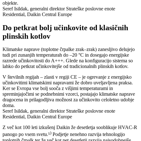
objekte.
Seref Isildak, generalni direktor Strateške poslovne enote
Residential, Daikin Central Europe
Do petkrat bolj učinkovite od klasičnih
plinskih kotlov
Klimatske naprave (toplotne črpalke zrak–zrak) zanesljivo delujejo
tudi pri zunanjih temperaturah do –20 °C in dosegajo energijske
razrede učinkovitosti do A+++. Glede na konfiguracijo sistema so
lahko do petkrat učinkovitejše od tradicionalnih plinskih kotlov.
V številnih regijah – zlasti v regiji CE – je ogrevanje z energijsko
učinkovitimi klimatskimi napravami že dobro uveljavljena praksa.
Ker se Evropa vse bolj sooča z višjimi temperaturami in
spreminjajočimi se podnebnimi vzorci, postajajo klimatske naprave
dragocena in prilagodljiva možnost za učinkovito celoletno udobje
doma.
Seref Isildak, generalni direktor Strateške poslovne enote
Residential, Daikin Central Europe
Z več kot 100 leti izkušenj Daikin že desetletja sooblikuje HVAC-R
)
panogo po vsem svetu.⁵
Podjetje nenehno razvija tehnologijo
toplotnih črpalk ter že več kot pet desetletij razvija najsodobnejše