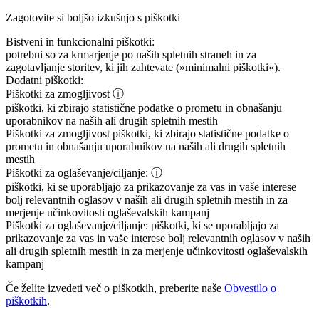
Zagotovite si boljšo izkušnjo s piškotki
Bistveni in funkcionalni piškotki:
potrebni so za krmarjenje po naših spletnih straneh in za
zagotavljanje storitev, ki jih zahtevate (»minimalni piškotki«).
Dodatni piškotki:
Piškotki za zmogljivost
ⓘ
piškotki, ki zbirajo statistične podatke o prometu in obnašanju
uporabnikov na naših ali drugih spletnih mestih
Piškotki za zmogljivost
piškotki, ki zbirajo statistične podatke o
prometu in obnašanju uporabnikov na naših ali drugih spletnih
mestih
Piškotki za oglaševanje/ciljanje:
ⓘ
piškotki, ki se uporabljajo za prikazovanje za vas in vaše interese
bolj relevantnih oglasov v naših ali drugih spletnih mestih in za
merjenje učinkovitosti oglaševalskih kampanj
Piškotki za oglaševanje/ciljanje:
piškotki, ki se uporabljajo za
prikazovanje za vas in vaše interese bolj relevantnih oglasov v naših
ali drugih spletnih mestih in za merjenje učinkovitosti oglaševalskih
kampanj
Če želite izvedeti več o piškotkih, preberite naše
Obvestilo o
piškotkih
.