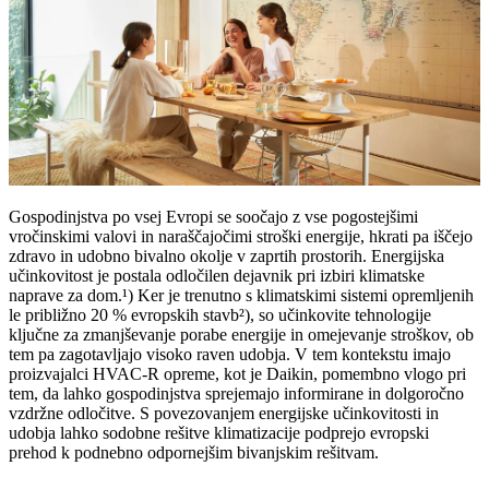
Gospodinjstva po vsej Evropi se soočajo z vse pogostejšimi
vročinskimi valovi in naraščajočimi stroški energije, hkrati pa iščejo
zdravo in udobno bivalno okolje v zaprtih prostorih. Energijska
učinkovitost je postala odločilen dejavnik pri izbiri klimatske
naprave za dom.¹) Ker je trenutno s klimatskimi sistemi opremljenih
le približno 20 % evropskih stavb²), so učinkovite tehnologije
ključne za zmanjševanje porabe energije in omejevanje stroškov, ob
tem pa zagotavljajo visoko raven udobja. V tem kontekstu imajo
proizvajalci HVAC-R opreme, kot je Daikin, pomembno vlogo pri
tem, da lahko gospodinjstva sprejemajo informirane in dolgoročno
vzdržne odločitve. S povezovanjem energijske učinkovitosti in
udobja lahko sodobne rešitve klimatizacije podprejo evropski
prehod k podnebno odpornejšim bivanjskim rešitvam.