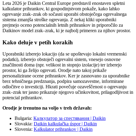
Leta 2026 je Daikin Central Europe predstavil enostaven spletni
kalkulator prihrankov, ki gospodinjstvom pokaže, kako lahko
ogrevanje zrak–zrak ob sočasni uporabi obstoječega ogrevalnega
sistema zmanjša stroške ogrevanja. Z nekaj kliki uporabniki
prejmejo oceno potencialnih letnih prihrankov in priporočilo za
Daikinov model zrak–zrak, ki je najbolj primeren za njihov prostor.
Kako deluje v petih korakih
Uporabniki izberejo lokacijo (da se upoštevajo lokalni vremenski
podatki), izberejo obstoječi ogrevalni sistem, vnesejo osnovne
značilnosti doma (npr. velikost in stopnjo izolacije) ter izberejo
prostor, ki ga želijo ogrevati. Orodje nato takoj prikaže
personalizirane ocene prihrankov. Ker je zasnovano za uporabnike
brez tehničnega predznanja, podpira samozavestne, informirane
odločitve o investiciji. Hkrati povečuje ozaveščenost o ogrevanju
zrak–zrak ter jasno prikazuje njegovo učinkovitost, prilagodljivost in
potencial prihrankov.
Orodje je trenutno na voljo v treh državah:
Bulgaria:
Калкулатор за спестявания | Daikin
Slovakia:
Daikin kalkulačka úspor | Daikin
Slovenia:
Kalkulator prihrankov | Daikin