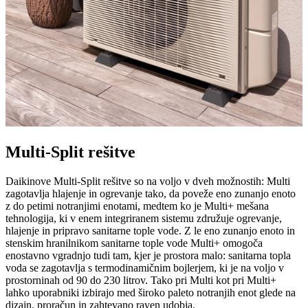
Multi-Split rešitve
Daikinove Multi-Split rešitve so na voljo v dveh možnostih: Multi
zagotavlja hlajenje in ogrevanje tako, da poveže eno zunanjo enoto
z do petimi notranjimi enotami, medtem ko je Multi+ mešana
tehnologija, ki v enem integriranem sistemu združuje ogrevanje,
hlajenje in pripravo sanitarne tople vode. Z le eno zunanjo enoto in
stenskim hranilnikom sanitarne tople vode Multi+ omogoča
enostavno vgradnjo tudi tam, kjer je prostora malo: sanitarna topla
voda se zagotavlja s termodinamičnim bojlerjem, ki je na voljo v
prostorninah od 90 do 230 litrov. Tako pri Multi kot pri Multi+
lahko uporabniki izbirajo med široko paleto notranjih enot glede na
dizajn, proračun in zahtevano raven udobja.