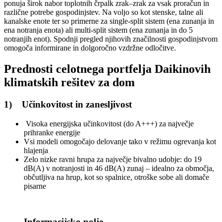
ponuja širok nabor toplotnih črpalk zrak–zrak za vsak proračun in
različne potrebe gospodinjstev. Na voljo so kot stenske, talne ali
kanalske enote ter so primerne za single-split sistem (ena zunanja in
ena notranja enota) ali multi-split sistem (ena zunanja in do 5
notranjih enot). Spodnji pregled njihovih značilnosti gospodinjstvom
omogoča informirane in dolgoročno vzdržne odločitve.
Prednosti celotnega portfelja Daikinovih
klimatskih rešitev za dom
1) Učinkovitost in zanesljivost
Visoka energijska učinkovitost (do A+++) za največje
prihranke energije
Vsi modeli omogočajo delovanje tako v režimu ogrevanja kot
hlajenja
Zelo nizke ravni hrupa za največje bivalno udobje: do 19
dB(A) v notranjosti in 46 dB(A) zunaj – idealno za območja,
občutljiva na hrup, kot so spalnice, otroške sobe ali domače
pisarne
Informacijsko polje