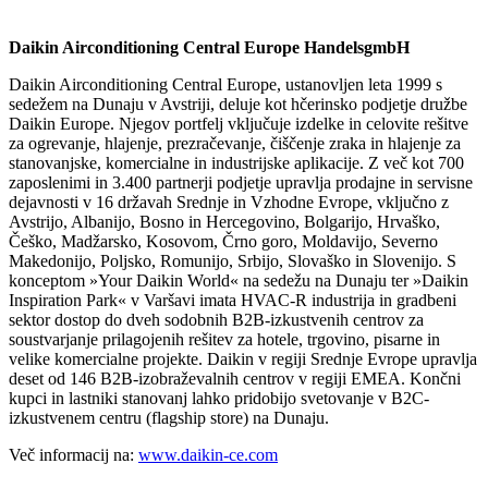
Daikin Airconditioning Central Europe HandelsgmbH
Daikin Airconditioning Central Europe, ustanovljen leta 1999 s
sedežem na Dunaju v Avstriji, deluje kot hčerinsko podjetje družbe
Daikin Europe. Njegov portfelj vključuje izdelke in celovite rešitve
za ogrevanje, hlajenje, prezračevanje, čiščenje zraka in hlajenje za
stanovanjske, komercialne in industrijske aplikacije. Z več kot 700
zaposlenimi in 3.400 partnerji podjetje upravlja prodajne in servisne
dejavnosti v 16 državah Srednje in Vzhodne Evrope, vključno z
Avstrijo, Albanijo, Bosno in Hercegovino, Bolgarijo, Hrvaško,
Češko, Madžarsko, Kosovom, Črno goro, Moldavijo, Severno
Makedonijo, Poljsko, Romunijo, Srbijo, Slovaško in Slovenijo. S
konceptom »Your Daikin World« na sedežu na Dunaju ter »Daikin
Inspiration Park« v Varšavi imata HVAC-R industrija in gradbeni
sektor dostop do dveh sodobnih B2B-izkustvenih centrov za
soustvarjanje prilagojenih rešitev za hotele, trgovino, pisarne in
velike komercialne projekte. Daikin v regiji Srednje Evrope upravlja
deset od 146 B2B‑izobraževalnih centrov v regiji EMEA. Končni
kupci in lastniki stanovanj lahko pridobijo svetovanje v B2C-
izkustvenem centru (flagship store) na Dunaju.
Več informacij na:
www.daikin-ce.com