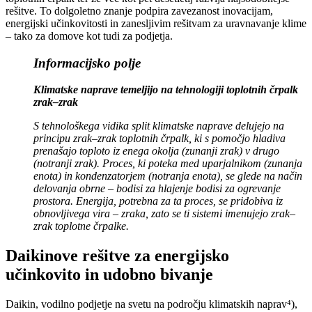
rešitve. To dolgoletno znanje podpira zavezanost inovacijam,
energijski učinkovitosti in zanesljivim rešitvam za uravnavanje klime
– tako za domove kot tudi za podjetja.
Informacijsko polje
Klimatske naprave temeljijo na tehnologiji toplotnih črpalk
zrak–zrak
S tehnološkega vidika split klimatske naprave delujejo na
principu zrak–zrak toplotnih črpalk, ki s pomočjo hladiva
prenašajo toploto iz enega okolja (zunanji zrak) v drugo
(notranji zrak). Proces, ki poteka med uparjalnikom (zunanja
enota) in kondenzatorjem (notranja enota), se glede na način
delovanja obrne – bodisi za hlajenje bodisi za ogrevanje
prostora. Energija, potrebna za ta proces, se pridobiva iz
obnovljivega vira – zraka, zato se ti sistemi imenujejo zrak–
zrak toplotne črpalke.
Daikinove rešitve za energijsko
učinkovito in udobno bivanje
Daikin, vodilno podjetje na svetu na področju klimatskih naprav⁴),