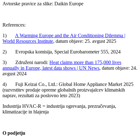
Avtorske pravice za slike: Daikin Europe
References:
1)
A Warming Europe and the Air Conditioning Dilemma |
World Resources Institute
, datum objave: 25. avgust 2025
2) Evropska komisija, Special Eurobarometer 555, 2024
3) Združeni narodi:
Heat claims more than 175,000 lives
annually in Europe, latest data shows | UN News
, datum objave: 24.
avgust 2024
4) Fuji Keizai Co., Ltd.: Global Home Appliance Market 2025
(razvrstitev prodaje opreme globalnih proizvajalcev klimatskih
naprav, rezultati za poslovno leto 2023)
Industrija HVAC-R = industrija ogrevanja, prezračevanja,
klimatizacije in hlajenja
O podjetju