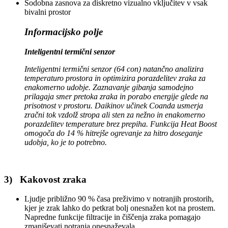
Sodobna zasnova za diskretno vizualno vključitev v vsak
bivalni prostor
Informacijsko polje
Inteligentni termični senzor
Inteligentni termični senzor (64 con) natančno analizira
temperaturo prostora in optimizira porazdelitev zraka za
enakomerno udobje. Zaznavanje gibanja samodejno
prilagaja smer pretoka zraka in porabo energije glede na
prisotnost v prostoru. Daikinov učinek Coanda usmerja
zračni tok vzdolž stropa ali sten za nežno in enakomerno
porazdelitev temperature brez prepiha. Funkcija Heat Boost
omogoča do 14 % hitrejše ogrevanje za hitro doseganje
udobja, ko je to potrebno.
3) Kakovost zraka
Ljudje približno 90 % časa preživimo v notranjih prostorih,
kjer je zrak lahko do petkrat bolj onesnažen kot na prostem.
Napredne funkcije filtracije in čiščenja zraka pomagajo
zmanjševati notranja onesnaževala.