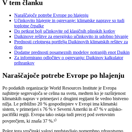
V tem članku
Naraščajoče potrebe Evrope po hlajenju
Učinkovito hlajenje in ogrevanje: klimatske naprave so tudi
toplotne črpalke
Do petkrat bolj učinkovite od klasičnih plinskih kotlov
Daikinove rešitve za energijsko učinkovito in udobno bivanje
Prednosti celotnega portfelja Daikinovih klimatskih rešitev za
dom
Dodatne prednosti posameznih modelov notranjih enot Daikin
Za informirano odločitev o ogrevanju: Daikinov kalkulator
prihrankov
Naraščajoče potrebe Evrope po hlajenju
Po podatkih organizacije World Resources Institute je Evropa
najhitreje segrevajoča se celina na svetu, medtem ko je razširjenost
klimatskih naprav v primerjavi z drugimi regijami še vedno bistveno
nižja. Le približno 20 % gospodinjstev v Evropi ima klimatski
sistem, v primerjavi s 76 % v Severni Ameriki in 47 % v azijsko-
pacifiški regiji. Evropa tako ostaja tudi precej pod svetovnim
)
povprečjem, ki znaša 37 %.¹
Poleg tega vročinski valovi predstavljajo pomembno zdravstveno