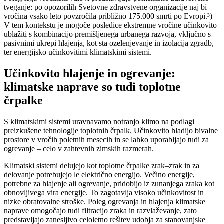
tveganje: po opozorilih Svetovne zdravstvene organizacije naj bi
vročina vsako leto povzročila približno 175.000 smrti po Evropi.³)
V tem kontekstu je mogoče posledice ekstremne vročine učinkovito
ublažiti s kombinacijo premišljenega urbanega razvoja, vključno s
pasivnimi ukrepi hlajenja, kot sta ozelenjevanje in izolacija zgradb,
ter energijsko učinkovitimi klimatskimi sistemi.
Učinkovito hlajenje in ogrevanje:
klimatske naprave so tudi toplotne
črpalke
S klimatskimi sistemi uravnavamo notranjo klimo na podlagi
preizkušene tehnologije toplotnih črpalk. Učinkovito hladijo bivalne
prostore v vročih poletnih mesecih in se lahko uporabljajo tudi za
ogrevanje – celo v zahtevnih zimskih razmerah.
Klimatski sistemi delujejo kot toplotne črpalke zrak–zrak in za
delovanje potrebujejo le električno energijo. Večino energije,
potrebne za hlajenje ali ogrevanje, pridobijo iz zunanjega zraka kot
obnovljivega vira energije. To zagotavlja visoko učinkovitost in
nizke obratovalne stroške. Poleg ogrevanja in hlajenja klimatske
naprave omogočajo tudi filtracijo zraka in razvlaževanje, zato
predstavljajo zanesljivo celoletno rešitev udobja za stanovanjske