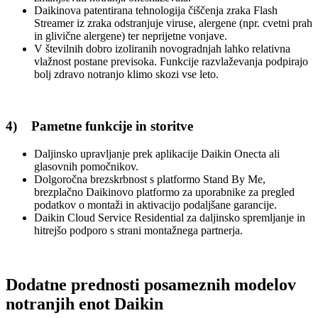
Daikinova patentirana tehnologija čiščenja zraka Flash
Streamer iz zraka odstranjuje viruse, alergene (npr. cvetni prah
in glivične alergene) ter neprijetne vonjave.
V številnih dobro izoliranih novogradnjah lahko relativna
vlažnost postane previsoka. Funkcije razvlaževanja podpirajo
bolj zdravo notranjo klimo skozi vse leto.
4) Pametne funkcije in storitve
Daljinsko upravljanje prek aplikacije Daikin Onecta ali
glasovnih pomočnikov.
Dolgoročna brezskrbnost s platformo Stand By Me,
brezplačno Daikinovo platformo za uporabnike za pregled
podatkov o montaži in aktivacijo podaljšane garancije.
Daikin Cloud Service Residential za daljinsko spremljanje in
hitrejšo podporo s strani montažnega partnerja.
Dodatne prednosti posameznih modelov
notranjih enot Daikin