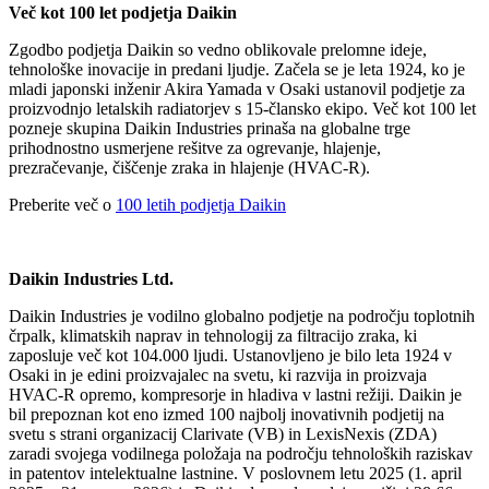
Več kot 100 let podjetja Daikin
Zgodbo podjetja Daikin so vedno oblikovale prelomne ideje,
tehnološke inovacije in predani ljudje. Začela se je leta 1924, ko je
mladi japonski inženir Akira Yamada v Osaki ustanovil podjetje za
proizvodnjo letalskih radiatorjev s 15‑člansko ekipo. Več kot 100 let
pozneje skupina Daikin Industries prinaša na globalne trge
prihodnostno usmerjene rešitve za ogrevanje, hlajenje,
prezračevanje, čiščenje zraka in hlajenje (HVAC-R).
Preberite več o
100 letih podjetja Daikin
Daikin Industries Ltd.
Daikin Industries je vodilno globalno podjetje na področju toplotnih
črpalk, klimatskih naprav in tehnologij za filtracijo zraka, ki
zaposluje več kot 104.000 ljudi. Ustanovljeno je bilo leta 1924 v
Osaki in je edini proizvajalec na svetu, ki razvija in proizvaja
HVAC-R opremo, kompresorje in hladiva v lastni režiji. Daikin je
bil prepoznan kot eno izmed 100 najbolj inovativnih podjetij na
svetu s strani organizacij Clarivate (VB) in LexisNexis (ZDA)
zaradi svojega vodilnega položaja na področju tehnoloških raziskav
in patentov intelektualne lastnine. V poslovnem letu 2025 (1. april