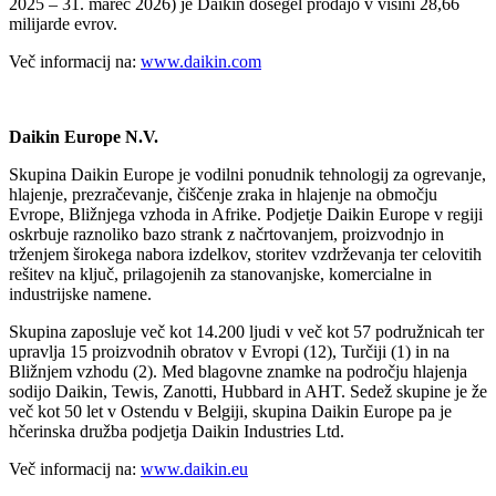
2025 – 31. marec 2026) je Daikin dosegel prodajo v višini 28,66
milijarde evrov.
Več informacij na:
www.daikin.com
Daikin Europe N.V.
Skupina Daikin Europe je vodilni ponudnik tehnologij za ogrevanje,
hlajenje, prezračevanje, čiščenje zraka in hlajenje na območju
Evrope, Bližnjega vzhoda in Afrike. Podjetje Daikin Europe v regiji
oskrbuje raznoliko bazo strank z načrtovanjem, proizvodnjo in
trženjem širokega nabora izdelkov, storitev vzdrževanja ter celovitih
rešitev na ključ, prilagojenih za stanovanjske, komercialne in
industrijske namene.
Skupina zaposluje več kot 14.200 ljudi v več kot 57 podružnicah ter
upravlja 15 proizvodnih obratov v Evropi (12), Turčiji (1) in na
Bližnjem vzhodu (2). Med blagovne znamke na področju hlajenja
sodijo Daikin, Tewis, Zanotti, Hubbard in AHT. Sedež skupine je že
več kot 50 let v Ostendu v Belgiji, skupina Daikin Europe pa je
hčerinska družba podjetja Daikin Industries Ltd.
Več informacij na:
www.daikin.eu