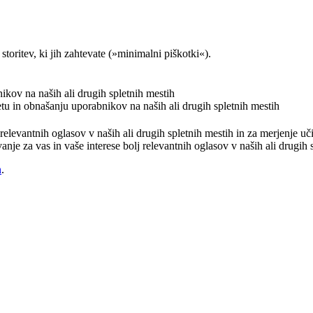
storitev, ki jih zahtevate (»minimalni piškotki«).
nikov na naših ali drugih spletnih mestih
etu in obnašanju uporabnikov na naših ali drugih spletnih mestih
j relevantnih oglasov v naših ali drugih spletnih mestih in za merjenje 
vanje za vas in vaše interese bolj relevantnih oglasov v naših ali drugih
h
.