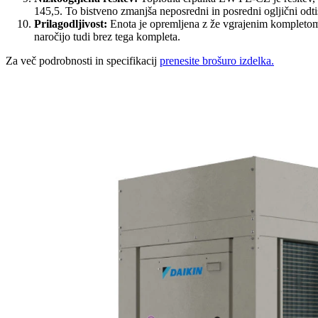
145,5. To bistveno zmanjša neposredni in posredni ogljični odtis
Prilagodljivost:
Enota je opremljena z že vgrajenim kompletom z
naročijo tudi brez tega kompleta.
Za več podrobnosti in specifikacij
prenesite brošuro izdelka.