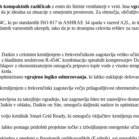
rih kompaktnih različicah
z enim do štirimi ventilatorji v vrsti. Ima
vgr
 da je idealna za situacije z omejenim prostorom. Za območja, občutljiva
454C, ki po standardih ISO 817 in ASHRAE 34 spada v razred A2L, in i
tnih varnostnih ukrepih, tako da je to dostopna celovita rešitev za razo
Daikin s celotnim krmiljenjem s frekvenčnikom zagotavlja veliko učinko
 s hladilnim sredstvom R-454C kombinacijo spiralnih kompresorjev Dai
hlapov z ekonomizatorjem omogoča pripravo tople vode z visoko temp
 kotla.
optimizirano
vgrajeno logiko odmrzovanja
, ki lahko usklajuje delov
rmiljenjem s frekvenčniki zagotavlja večjo prilagodljivost obremenitvam
pravljena za takojšnjo vgradnjo, kar zagotavlja hitro ter zanesljivo dosta
aikin v oblaku, Daikin on Site, omogoča daljinski nadzor in optimizac
voljo krmilnik Smart Grid Ready, ki omogoča vključitev krmiljenja eno
ko pomaga pridobiti projektne točke z izboljšanjem energetske učinko
ladna s predpisi o fluoriranih ogljikovodikih (F-plinih), saj uporablja