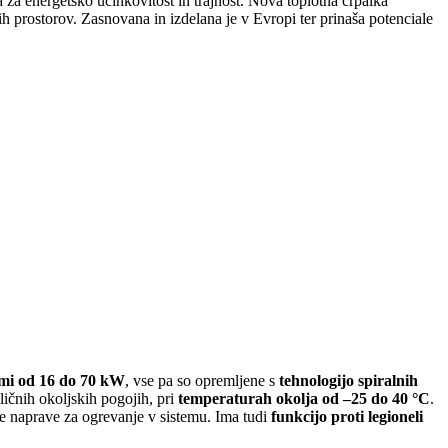
a energetsko učinkovitost in trajnost. Nova toplotna črpalka
ih prostorov. Zasnovana in izdelana je v Evropi ter prinaša potenciale
tmi od 16 do 70 kW
, vse pa so opremljene s
tehnologijo spiralnih
ličnih okoljskih pogojih, pri
temperaturah okolja od –25 do 40 °C
.
e naprave za ogrevanje v sistemu. Ima tudi
funkcijo proti legioneli