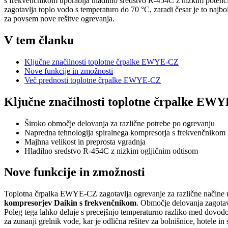
s frekvenčnikom uporablja hladilno sredstvo R-454C z nizkim potenci
zagotavlja toplo vodo s temperaturo do 70 °C, zaradi česar je to najbo
za povsem nove rešitve ogrevanja.
V tem članku
Ključne značilnosti toplotne črpalke EWYE-CZ
Nove funkcije in zmožnosti
Več prednosti toplotne črpalke EWYE-CZ
Ključne značilnosti toplotne črpalke EW
Široko območje delovanja za različne potrebe po ogrevanju
Napredna tehnologija spiralnega kompresorja s frekvenčnikom
Majhna velikost in preprosta vgradnja
Hladilno sredstvo R-454C z nizkim ogljičnim odtisom
Nove funkcije in zmožnosti
Toplotna črpalka EWYE-CZ zagotavlja ogrevanje za različne načine u
kompresorjev Daikin s frekvenčnikom
. Območje delovanja zagota
Poleg tega lahko deluje s precejšnjo temperaturno razliko med dovod
za zunanji grelnik vode, kar je odlična rešitev za bolnišnice, hotele i