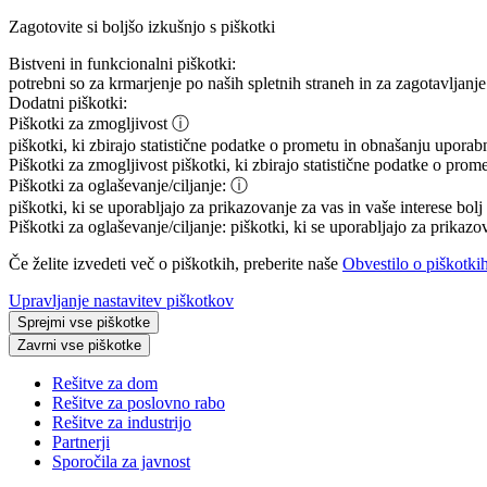
Zagotovite si boljšo izkušnjo s piškotki
Bistveni in funkcionalni piškotki:
potrebni so za krmarjenje po naših spletnih straneh in za zagotavljanje 
Dodatni piškotki:
Piškotki za zmogljivost
ⓘ
piškotki, ki zbirajo statistične podatke o prometu in obnašanju uporab
Piškotki za zmogljivost
piškotki, ki zbirajo statistične podatke o prom
Piškotki za oglaševanje/ciljanje:
ⓘ
piškotki, ki se uporabljajo za prikazovanje za vas in vaše interese bol
Piškotki za oglaševanje/ciljanje:
piškotki, ki se uporabljajo za prikazo
Če želite izvedeti več o piškotkih, preberite naše
Obvestilo o piškotki
Upravljanje nastavitev piškotkov
Sprejmi vse piškotke
Zavrni vse piškotke
Rešitve za dom
Rešitve za poslovno rabo
Rešitve za industrijo
Partnerji
Sporočila za javnost