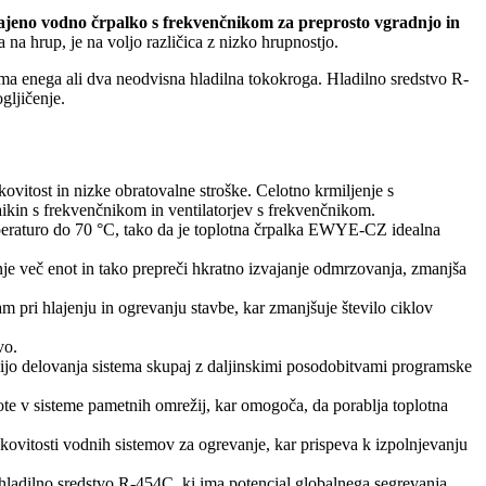
ajeno vodno črpalko s frekvenčnikom za preprosto vgradnjo in
 na hrup, je na voljo različica z nizko hrupnostjo.
ma enega ali dva neodvisna hladilna tokokroga. Hladilno sredstvo R-
gljičenje.
vitost in nizke obratovalne stroške. Celotno krmiljenje s
kin s frekvenčnikom in ventilatorjev s frekvenčnikom.
eraturo do 70 °C, tako da je toplotna črpalka EWYE-CZ idealna
anje več enot in tako prepreči hkratno izvajanje odmrzovanja, zmanjša
 pri hlajenju in ogrevanju stavbe, kar zmanjšuje število ciklov
vo.
ijo delovanja sistema skupaj z daljinskimi posodobitvami programske
te v sisteme pametnih omrežij, kar omogoča, da porablja toplotna
vitosti vodnih sistemov za ogrevanje, kar prispeva k izpolnjevanju
 hladilno sredstvo R-454C, ki ima potencial globalnega segrevanja