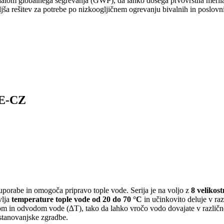
alom globalnega segrevanja (GWP), da lahko dosega prvovrstna merila z
ljša rešitev za potrebe po nizkoogljičnem ogrevanju bivalnih in poslovn
YE-CZ
porabe in omogoča pripravo tople vode. Serija je na voljo z
8 velikos
vlja
temperature tople vode od 20 do 70 °C
in učinkovito deluje v raz
om in odvodom vode (∆T), tako da lahko vročo vodo dovajate v različn
n stanovanjske zgradbe.