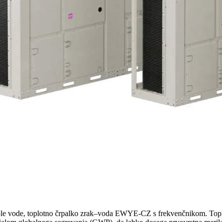
 tople vode, toplotno črpalko zrak–voda EWYE-CZ s frekvenčnikom. To