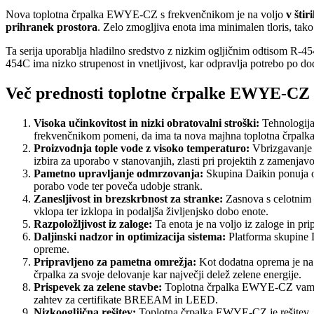
Nova toplotna črpalka EWYE-CZ s frekvenčnikom je na voljo
v šti
prihranek prostora
. Zelo zmogljiva enota ima minimalen tloris, tako
Ta serija uporablja hladilno sredstvo z nizkim ogljičnim odtisom R-
454C ima nizko strupenost in vnetljivost, kar odpravlja potrebo po doda
Več prednosti toplotne črpalke EWYE-CZ
Visoka učinkovitost in nizki obratovalni stroški:
Tehnologija 
frekvenčnikom pomeni, da ima ta nova majhna toplotna črpalka
Proizvodnja tople vode z visoko temperaturo:
Vbrizgavanje 
izbira za uporabo v stanovanjih, zlasti pri projektih z zamenjavo
Pametno upravljanje odmrzovanja:
Skupina Daikin ponuja 
porabo vode ter poveča udobje strank.
Zanesljivost in brezskrbnost za stranke:
Zasnova s celotnim k
vklopa ter izklopa in podaljša življenjsko dobo enote.
Razpoložljivost iz zaloge:
Ta enota je na voljo iz zaloge in pri
Daljinski nadzor in optimizacija sistema:
Platforma skupine D
opreme.
Pripravljeno za pametna omrežja:
Kot dodatna oprema je na 
črpalka za svoje delovanje kar največji delež zelene energije.
Prispevek za zelene stavbe:
Toplotna črpalka EWYE-CZ vam lah
zahtev za certifikate BREEAM in LEED.
Nizkoogljična rešitev:
Toplotna črpalka EWYE-CZ je rešitev, sk