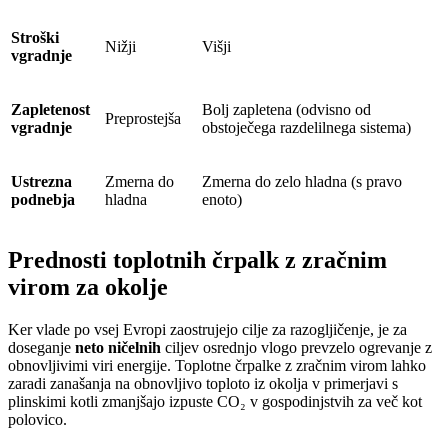
Stroški
Nižji
Višji
vgradnje
Zapletenost
Bolj zapletena (odvisno od
Preprostejša
vgradnje
obstoječega razdelilnega sistema)
Ustrezna
Zmerna do
Zmerna do zelo hladna (s pravo
podnebja
hladna
enoto)
Prednosti toplotnih črpalk z zračnim
virom za okolje
Ker vlade po vsej Evropi zaostrujejo cilje za razogljičenje, je za
doseganje
neto ničelnih
ciljev osrednjo vlogo prevzelo ogrevanje z
obnovljivimi viri energije. Toplotne črpalke z zračnim virom lahko
zaradi zanašanja na obnovljivo toploto iz okolja v primerjavi s
plinskimi kotli zmanjšajo izpuste CO₂ v gospodinjstvih za več kot
polovico.