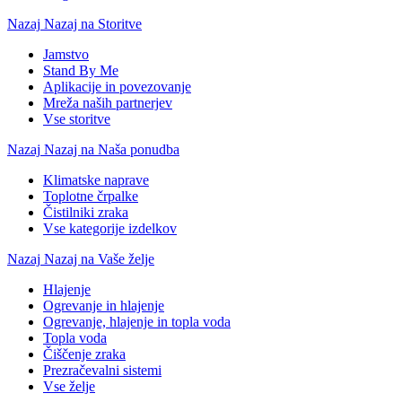
Nazaj
Nazaj na Storitve
Jamstvo
Stand By Me
Aplikacije in povezovanje
Mreža naših partnerjev
Vse storitve
Nazaj
Nazaj na Naša ponudba
Klimatske naprave
Toplotne črpalke
Čistilniki zraka
Vse kategorije izdelkov
Nazaj
Nazaj na Vaše želje
Hlajenje
Ogrevanje in hlajenje
Ogrevanje, hlajenje in topla voda
Topla voda
Čiščenje zraka
Prezračevalni sistemi
Vse želje