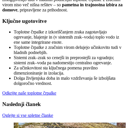
virom niso več nišna rešitev – so
pametna in trajnostna izbira za
domove
, pripravljene za prihodnost.
Ključne ugotovitve
Toplotne črpalke z izkoriščanjem zraka zagotavljajo
ogrevanje, hlajenje in (v sistemih zrak–voda) toplo vodo iz
ene same integrirane enote.
Toplotne črpalke z zračnim virom delujejo učinkovito tudi v
hladnih podnebjih.
Sistemi zrak–zrak so cenejši in preprostejši za vgradnjo;
sistemi zrak–voda pa nadomestijo centralno ogrevanje.
Za učinkovitost sta ključnega pomena pravilno
dimenzioniranje in izolacija.
Dolga življenjska doba in malo vzdrževanja še izboljšata
dolgoročno vrednost.
Odkrijte naše toplotne črpalke
Naslednji članek
Oglejte si vse spletne članke