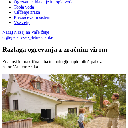
Ogrevanje, hlajenje in topla voda
Topla voda
Čiščenje zraka
Prezračevalni sistemi
Vse želje
Nazaj
Nazaj na Vaše želje
Oglejte si vse spletne članke
Razlaga ogrevanja z zračnim virom
Znanost in praktična raba tehnologije toplotnih črpalk z
izkoriščanjem zraka