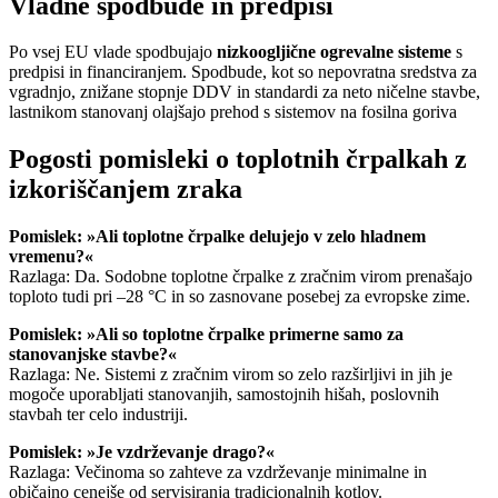
Vladne spodbude in predpisi
Po vsej EU vlade spodbujajo
nizkoogljične ogrevalne sisteme
s
predpisi in financiranjem. Spodbude, kot so nepovratna sredstva za
vgradnjo, znižane stopnje DDV in standardi za neto ničelne stavbe,
lastnikom stanovanj olajšajo prehod s sistemov na fosilna goriva
Pogosti pomisleki o toplotnih črpalkah z
izkoriščanjem zraka
Pomislek: »Ali toplotne črpalke delujejo v zelo hladnem
vremenu?«
Razlaga: Da. Sodobne toplotne črpalke z zračnim virom prenašajo
toploto tudi pri –28 °C in so zasnovane posebej za evropske zime.
Pomislek: »Ali so toplotne črpalke primerne samo za
stanovanjske stavbe?«
Razlaga: Ne. Sistemi z zračnim virom so zelo razširljivi in jih je
mogoče uporabljati stanovanjih, samostojnih hišah, poslovnih
stavbah ter celo industriji.
Pomislek: »Je vzdrževanje drago?«
Razlaga: Večinoma so zahteve za vzdrževanje minimalne in
običajno cenejše od servisiranja tradicionalnih kotlov.