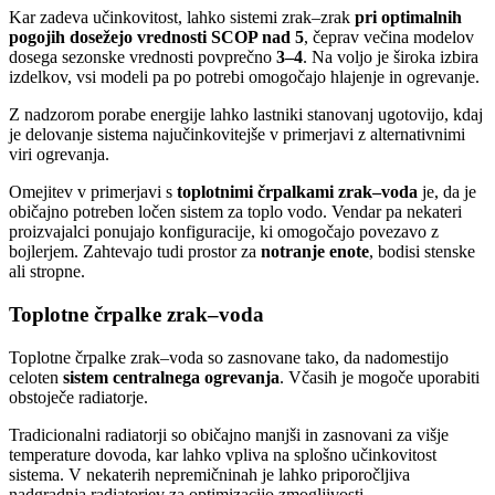
Kar zadeva učinkovitost, lahko sistemi zrak–zrak
pri optimalnih
pogojih dosežejo vrednosti SCOP nad 5
, čeprav večina modelov
dosega sezonske vrednosti povprečno
3–4
. Na voljo je široka izbira
izdelkov, vsi modeli pa po potrebi omogočajo hlajenje in ogrevanje.
Z nadzorom porabe energije lahko lastniki stanovanj ugotovijo, kdaj
je delovanje sistema najučinkovitejše v primerjavi z alternativnimi
viri ogrevanja.
Omejitev v primerjavi s
toplotnimi črpalkami zrak–voda
je, da je
običajno potreben ločen sistem za toplo vodo. Vendar pa nekateri
proizvajalci ponujajo konfiguracije, ki omogočajo povezavo z
bojlerjem. Zahtevajo tudi prostor za
notranje enote
, bodisi stenske
ali stropne.
Toplotne črpalke zrak–voda
Toplotne črpalke zrak–voda so zasnovane tako, da nadomestijo
celoten
sistem centralnega ogrevanja
. Včasih je mogoče uporabiti
obstoječe radiatorje.
Tradicionalni radiatorji so običajno manjši in zasnovani za višje
temperature dovoda, kar lahko vpliva na splošno učinkovitost
sistema. V nekaterih nepremičninah je lahko priporočljiva
nadgradnja radiatorjev za optimizacijo zmogljivosti.