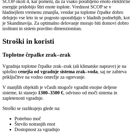
SCOP okoli 4, kar pomeni, da za vsako porabljeno enoto električne
energije pridobijo štiri enote toplote. Vrednost SCOP se v
hladnejšem vremenu zmanjša, vendar pa toplotne črpalke dobro
delujejo vse leto in se pogosto uporabljajo v hladnih podnebjih, kot
je Skandinavija. Za optimalno delovanje morajo biti domovi dobro
izolirani in sistem pravilno dimenzioniran.
Stroški in koristi
Toplotne črpalke zrak–zrak
Vgradnja toplotne črpalke zrak–zrak (ali klimatske naprave) je na
splošno
cenejša od vgradnje sistema zrak–voda
, saj ne zahteva
priključitve na vodno omrežje za ogrevanje.
V manjših objektih je včasih mogoče vgraditi enojne deljene
sisteme, ki stanejo
1300–3500 €
, odvisno od moči sistema in
zapletenosti vgradnje.
Stroški se razlikujejo glede na:
Potrebno moč
Število notranjih enot
Dostopnost za vgradnjo