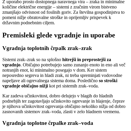
Z uporabo prosto dostopnega naravnega vira – zraka in minimalne
količine električne energije – sistemi z zračnim virom bistveno
zmanjšajo odvisnost od fosilnih goriv. Za številna gospodinjstva to
pomeni nižje obratovalne stroške in oprijemljiv prispevek k
državnim podnebnim ciljem.
Premisleki glede vgradnje in uporabe
Vgradnja toplotnih črpalk zrak–zrak
Sistemi zrak–zrak so na splošno
hitrejši in preprostejši za
vgradnjo
. Običajno potrebujejo samo zunanjo enoto in eno ali več
notranjih enot, ki minimalno posegajo v dom. Ker sistem
neposredno segreva in hladi zrak, ni treba spreminjati vodovodne
napeljave ali ogrevalnega sistema doma. Posledično
so stroški
vgradnje običajno nižji
kot pri sistemih zrak–voda.
Kar zadeva učinkovitost, dobro delujejo v blagih do hladnih
podnebjih ter zagotavljajo učinkovito ogrevanje in hlajenje, čeprav
je njihova učinkovitost ogrevanja običajno nekoliko nižja od dobro
zasnovanih sistemov zrak–voda, zlasti v zelo hladnem vremenu.
Vgradnja toplotne črpalke zrak–voda