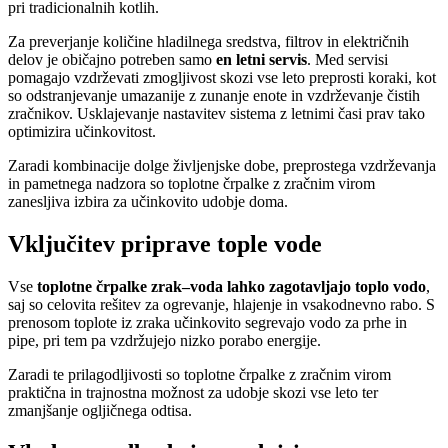
pri tradicionalnih kotlih.
Za preverjanje količine hladilnega sredstva, filtrov in električnih
delov je običajno potreben samo
en letni servis
. Med servisi
pomagajo vzdrževati zmogljivost skozi vse leto preprosti koraki, kot
so odstranjevanje umazanije z zunanje enote in vzdrževanje čistih
zračnikov. Usklajevanje nastavitev sistema z letnimi časi prav tako
optimizira učinkovitost.
Zaradi kombinacije dolge življenjske dobe, preprostega vzdrževanja
in pametnega nadzora so toplotne črpalke z zračnim virom
zanesljiva izbira za učinkovito udobje doma.
Vključitev priprave tople vode
Vse
toplotne črpalke zrak–voda lahko zagotavljajo toplo vodo
,
saj so celovita rešitev za ogrevanje, hlajenje in vsakodnevno rabo. S
prenosom toplote iz zraka učinkovito segrevajo vodo za prhe in
pipe, pri tem pa vzdržujejo nizko porabo energije.
Zaradi te prilagodljivosti so toplotne črpalke z zračnim virom
praktična in trajnostna možnost za udobje skozi vse leto ter
zmanjšanje ogljičnega odtisa.