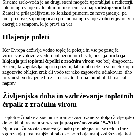
Sisteme zrak–voda je na drugi strani mogoče uporabljati z radiatorji,
talnim ogrevanjem ali hibridnimi sistemi skupaj z
obstoječimi kotli
.
Zaradi te prilagodljivosti so še zlasti primerni za novogradnje, pa
tudi prenove, saj omogočajo prehod na ogrevanje z obnovljivimi viri
energije s tempom, ki je pravi za vas.
Hlajenje poleti
Ker Evropa doživlja vedno toplejša poletja in vse pogostejše
vročinske valove v vedno bolj izoliranih hišah, postaja
funkcija
hlajenja pri toplotni črpalki z zračnim virom
vse bolj dragocena.
Sistem, ki zagotavlja toploto pozimi, lahko obrnete in si poleti z njim
zagotovite ohlajen zrak ali vodo ter tako zagotovite učinkovito, tiho
in zanesljivo hlajenje brez stroškov ter hrupa mobilnih klimatskih
naprav.
Življenjska doba in vzdrževanje toplotnih
črpalk z zračnim virom
Toplotne črpalke z zračnim virom so zasnovane za dolgo življenjsko
dobo, ki ob rednem servisiranju
povprečno znaša 15–20 let
.
Njihova učinkovita zasnova (z malo premikajočimi se deli in brez
zgorevanja) ima manjšo obrabo ter potrebuje manj vzdrževanja kot