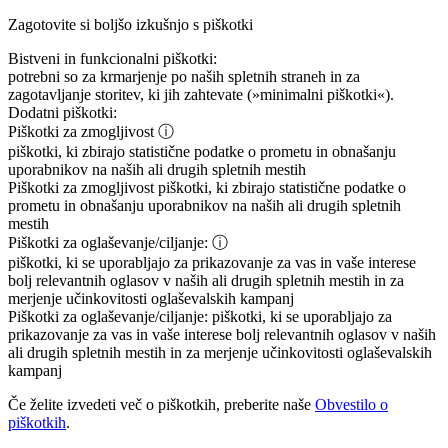
Zagotovite si boljšo izkušnjo s piškotki
Bistveni in funkcionalni piškotki:
potrebni so za krmarjenje po naših spletnih straneh in za
zagotavljanje storitev, ki jih zahtevate (»minimalni piškotki«).
Dodatni piškotki:
Piškotki za zmogljivost
ⓘ
piškotki, ki zbirajo statistične podatke o prometu in obnašanju
uporabnikov na naših ali drugih spletnih mestih
Piškotki za zmogljivost
piškotki, ki zbirajo statistične podatke o
prometu in obnašanju uporabnikov na naših ali drugih spletnih
mestih
Piškotki za oglaševanje/ciljanje:
ⓘ
piškotki, ki se uporabljajo za prikazovanje za vas in vaše interese
bolj relevantnih oglasov v naših ali drugih spletnih mestih in za
merjenje učinkovitosti oglaševalskih kampanj
Piškotki za oglaševanje/ciljanje:
piškotki, ki se uporabljajo za
prikazovanje za vas in vaše interese bolj relevantnih oglasov v naših
ali drugih spletnih mestih in za merjenje učinkovitosti oglaševalskih
kampanj
Če želite izvedeti več o piškotkih, preberite naše
Obvestilo o
piškotkih
.