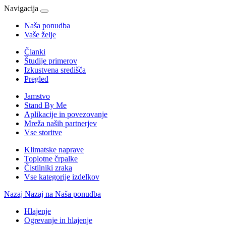
Navigacija
Naša ponudba
Vaše želje
Članki
Študije primerov
Izkustvena središča
Pregled
Jamstvo
Stand By Me
Aplikacije in povezovanje
Mreža naših partnerjev
Vse storitve
Klimatske naprave
Toplotne črpalke
Čistilniki zraka
Vse kategorije izdelkov
Nazaj
Nazaj na Naša ponudba
Hlajenje
Ogrevanje in hlajenje