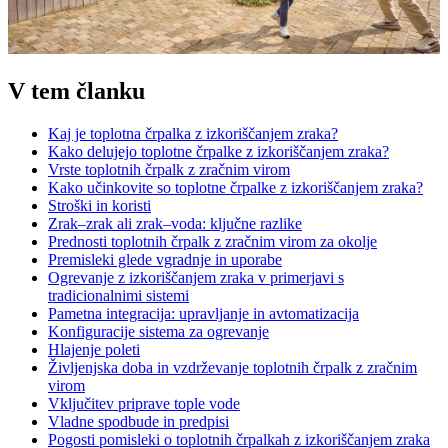
V tem članku
Kaj je toplotna črpalka z izkoriščanjem zraka?
Kako delujejo toplotne črpalke z izkoriščanjem zraka?
Vrste toplotnih črpalk z zračnim virom
Kako učinkovite so toplotne črpalke z izkoriščanjem zraka?
Stroški in koristi
Zrak–zrak ali zrak–voda: ključne razlike
Prednosti toplotnih črpalk z zračnim virom za okolje
Premisleki glede vgradnje in uporabe
Ogrevanje z izkoriščanjem zraka v primerjavi s
tradicionalnimi sistemi
Pametna integracija: upravljanje in avtomatizacija
Konfiguracije sistema za ogrevanje
Hlajenje poleti
Življenjska doba in vzdrževanje toplotnih črpalk z zračnim
virom
Vključitev priprave tople vode
Vladne spodbude in predpisi
Pogosti pomisleki o toplotnih črpalkah z izkoriščanjem zraka