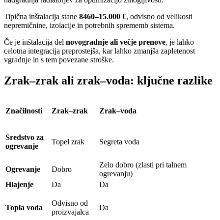
Tipična inštalacija stane
8460–15.000 €
, odvisno od velikosti
nepremičnine, izolacije in potrebnih sprememb sistema.
Če je inštalacija del
novogradnje ali večje prenove
, je lahko
celotna integracija preprostejša, kar lahko zmanjša zapletenost
vgradnje in s tem povezane stroške.
Zrak–zrak ali zrak–voda: ključne razlike
Značilnosti
Zrak–zrak
Zrak–voda
Sredstvo za
Topel zrak
Segreta voda
ogrevanje
Zelo dobro (zlasti pri talnem
Ogrevanje
Dobro
ogrevanju)
Hlajenje
Da
Da
Odvisno od
Topla voda
Da
proizvajalca