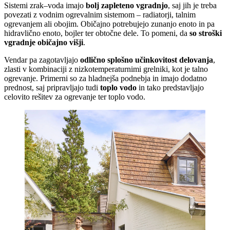
Sistemi zrak–voda imajo
bolj zapleteno vgradnjo
, saj jih je treba
povezati z vodnim ogrevalnim sistemom – radiatorji, talnim
ogrevanjem ali obojim. Običajno potrebujejo zunanjo enoto in pa
hidravlično enoto, bojler ter obtočne dele. To pomeni, da
so stroški
vgradnje običajno višji
.
Vendar pa zagotavljajo
odlično splošno učinkovitost delovanja
,
zlasti v kombinaciji z nizkotemperaturnimi grelniki, kot je talno
ogrevanje. Primerni so za hladnejša podnebja in imajo dodatno
prednost, saj pripravljajo tudi
toplo vodo
in tako predstavljajo
celovito rešitev za ogrevanje ter toplo vodo.