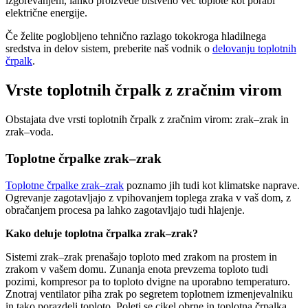
izgorevanjem, lahko proizvede bistveno več toplote kot porabi
električne energije.
Če želite poglobljeno tehnično razlago tokokroga hladilnega
sredstva in delov sistem, preberite naš vodnik o
delovanju toplotnih
črpalk
.
Vrste toplotnih črpalk z zračnim virom
Obstajata dve vrsti toplotnih črpalk z zračnim virom: zrak–zrak in
zrak–voda.
Toplotne črpalke zrak–zrak
Toplotne črpalke zrak–zrak
poznamo jih tudi kot klimatske naprave.
Ogrevanje zagotavljajo z vpihovanjem toplega zraka v vaš dom, z
obračanjem procesa pa lahko zagotavljajo tudi hlajenje.
Kako deluje toplotna črpalka zrak–zrak?
Sistemi zrak–zrak prenašajo toploto med zrakom na prostem in
zrakom v vašem domu. Zunanja enota prevzema toploto tudi
pozimi, kompresor pa to toploto dvigne na uporabno temperaturo.
Znotraj ventilator piha zrak po segretem toplotnem izmenjevalniku
in tako porazdeli toploto. Poleti se cikel obrne in toplotna črpalka