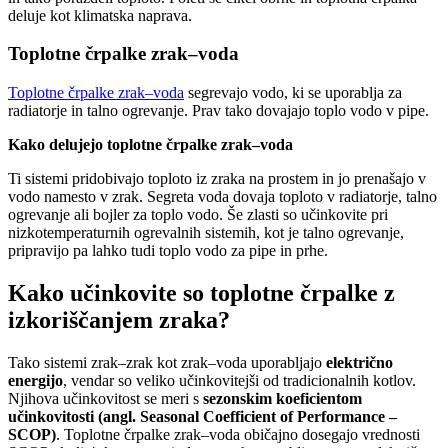
deluje kot klimatska naprava.
Toplotne črpalke zrak–voda
Toplotne črpalke zrak–voda
segrevajo vodo, ki se uporablja za
radiatorje in talno ogrevanje. Prav tako dovajajo toplo vodo v pipe.
Kako delujejo toplotne črpalke zrak–voda
Ti sistemi pridobivajo toploto iz zraka na prostem in jo prenašajo v
vodo namesto v zrak. Segreta voda dovaja toploto v radiatorje, talno
ogrevanje ali bojler za toplo vodo. Še zlasti so učinkovite pri
nizkotemperaturnih ogrevalnih sistemih, kot je talno ogrevanje,
pripravijo pa lahko tudi toplo vodo za pipe in prhe.
Kako učinkovite so toplotne črpalke z
izkoriščanjem zraka?
Tako sistemi zrak–zrak kot zrak–voda uporabljajo
električno
energijo
, vendar so veliko učinkovitejši od tradicionalnih kotlov.
Njihova učinkovitost se meri s
sezonskim koeficientom
učinkovitosti (angl. Seasonal Coefficient of Performance –
SCOP)
. Toplotne črpalke zrak–voda običajno dosegajo vrednosti