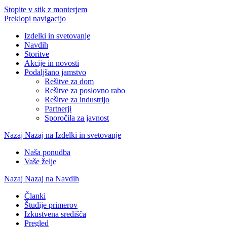
Stopite v stik z monterjem
Preklopi navigacijo
Izdelki in svetovanje
Navdih
Storitve
Akcije in novosti
Podaljšano jamstvo
Rešitve za dom
Rešitve za poslovno rabo
Rešitve za industrijo
Partnerji
Sporočila za javnost
Nazaj
Nazaj na Izdelki in svetovanje
Naša ponudba
Vaše želje
Nazaj
Nazaj na Navdih
Članki
Študije primerov
Izkustvena središča
Pregled