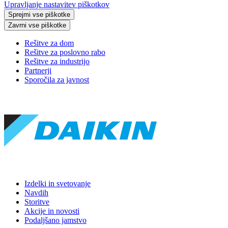
Upravljanje nastavitev piškotkov
Sprejmi vse piškotke
Zavrni vse piškotke
Rešitve za dom
Rešitve za poslovno rabo
Rešitve za industrijo
Partnerji
Sporočila za javnost
Izdelki in svetovanje
Navdih
Storitve
Akcije in novosti
Podaljšano jamstvo