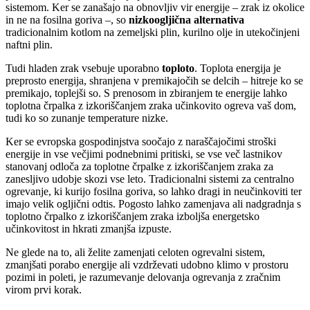
sistemom. Ker se zanašajo na obnovljiv vir energije – zrak iz okolice
in ne na fosilna goriva –, so
nizkoogljična alternativa
tradicionalnim kotlom na zemeljski plin, kurilno olje in utekočinjeni
naftni plin.
Tudi hladen zrak vsebuje uporabno
toploto
. Toplota energija je
preprosto energija, shranjena v premikajočih se delcih – hitreje ko se
premikajo, toplejši so. S prenosom in zbiranjem te energije lahko
toplotna črpalka z izkoriščanjem zraka učinkovito ogreva vaš dom,
tudi ko so zunanje temperature nizke.
Ker se evropska gospodinjstva soočajo z naraščajočimi stroški
energije in vse večjimi podnebnimi pritiski, se vse več lastnikov
stanovanj odloča za toplotne črpalke z izkoriščanjem zraka za
zanesljivo udobje skozi vse leto. Tradicionalni sistemi za centralno
ogrevanje, ki kurijo fosilna goriva, so lahko dragi in neučinkoviti ter
imajo velik ogljični odtis. Pogosto lahko zamenjava ali nadgradnja s
toplotno črpalko z izkoriščanjem zraka izboljša energetsko
učinkovitost in hkrati zmanjša izpuste.
Ne glede na to, ali želite zamenjati celoten ogrevalni sistem,
zmanjšati porabo energije ali vzdrževati udobno klimo v prostoru
pozimi in poleti, je razumevanje delovanja ogrevanja z zračnim
virom prvi korak.