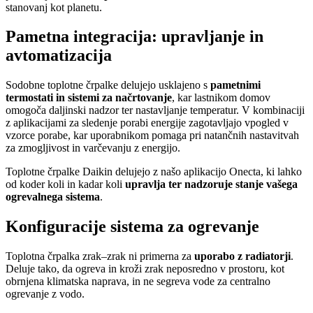
stanovanj kot planetu.
Pametna integracija: upravljanje in
avtomatizacija
Sodobne toplotne črpalke delujejo usklajeno s
pametnimi
termostati in sistemi za načrtovanje
, kar lastnikom domov
omogoča daljinski nadzor ter nastavljanje temperatur. V kombinaciji
z aplikacijami za sledenje porabi energije zagotavljajo vpogled v
vzorce porabe, kar uporabnikom pomaga pri natančnih nastavitvah
za zmogljivost in varčevanju z energijo.
Toplotne črpalke Daikin delujejo z našo aplikacijo Onecta, ki lahko
od koder koli in kadar koli
upravlja ter nadzoruje stanje vašega
ogrevalnega sistema
.
Konfiguracije sistema za ogrevanje
Toplotna črpalka zrak–zrak ni primerna za
uporabo z radiatorji
.
Deluje tako, da ogreva in kroži zrak neposredno v prostoru, kot
obrnjena klimatska naprava, in ne segreva vode za centralno
ogrevanje z vodo.