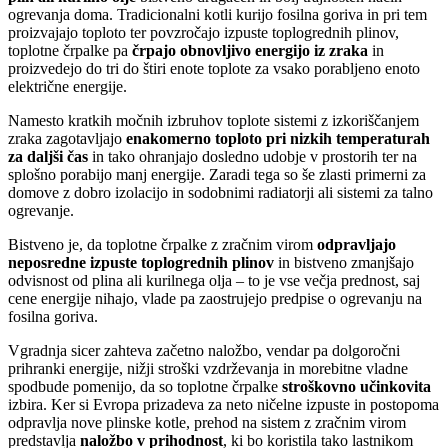
ogrevanja doma. Tradicionalni kotli kurijo fosilna goriva in pri tem
proizvajajo toploto ter povzročajo izpuste toplogrednih plinov,
toplotne črpalke pa
črpajo obnovljivo energijo iz zraka
in
proizvedejo do tri do štiri enote toplote za vsako porabljeno enoto
električne energije.
Namesto kratkih močnih izbruhov toplote sistemi z izkoriščanjem
zraka zagotavljajo
enakomerno toploto pri nizkih temperaturah
za daljši čas
in tako ohranjajo dosledno udobje v prostorih ter na
splošno porabijo manj energije. Zaradi tega so še zlasti primerni za
domove z dobro izolacijo in sodobnimi radiatorji ali sistemi za talno
ogrevanje.
Bistveno je, da toplotne črpalke z zračnim virom
odpravljajo
neposredne izpuste toplogrednih plinov
in bistveno zmanjšajo
odvisnost od plina ali kurilnega olja – to je vse večja prednost, saj
cene energije nihajo, vlade pa zaostrujejo predpise o ogrevanju na
fosilna goriva.
Vgradnja sicer zahteva začetno naložbo, vendar pa dolgoročni
prihranki energije, nižji stroški vzdrževanja in morebitne vladne
spodbude pomenijo, da so toplotne črpalke
stroškovno učinkovita
izbira. Ker si Evropa prizadeva za neto ničelne izpuste in postopoma
odpravlja nove plinske kotle, prehod na sistem z zračnim virom
predstavlja
naložbo v prihodnost
, ki bo koristila tako lastnikom