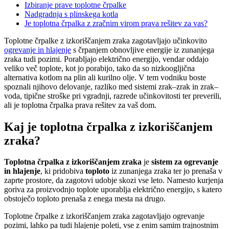
Izbiranje prave toplotne črpalke
Nadgradnja s plinskega kotla
Je toplotna črpalka z zračnim virom prava rešitev za vas?
Toplotne črpalke z izkoriščanjem zraka zagotavljajo učinkovito
ogrevanje in hlajenje
s črpanjem obnovljive energije iz zunanjega
zraka tudi pozimi. Porabljajo električno energijo, vendar oddajo
veliko več toplote, kot jo porabijo, tako da so nizkoogljična
alternativa kotlom na plin ali kurilno olje. V tem vodniku boste
spoznali njihovo delovanje, razliko med sistemi zrak–zrak in zrak–
voda, tipične stroške pri vgradnji, razrede učinkovitosti ter preverili,
ali je toplotna črpalka prava rešitev za vaš dom.
Kaj je toplotna črpalka z izkoriščanjem
zraka?
Toplotna črpalka z izkoriščanjem zraka
je
sistem za ogrevanje
in hlajenje
, ki pridobiva
toploto
iz zunanjega zraka ter jo prenaša v
zaprte prostore, da zagotovi udobje skozi vse leto. Namesto kurjenja
goriva za proizvodnjo toplote uporablja električno energijo, s katero
obstoječo toploto prenaša z enega mesta na drugo.
Toplotne črpalke z izkoriščanjem zraka zagotavljajo ogrevanje
pozimi, lahko pa tudi hlajenje poleti, vse z enim samim trajnostnim