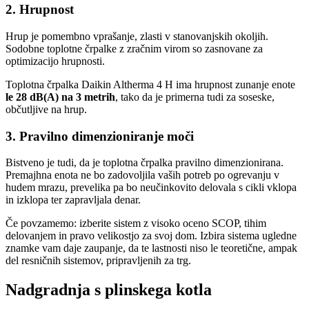
2. Hrupnost
Hrup je pomembno vprašanje, zlasti v stanovanjskih okoljih.
Sodobne toplotne črpalke z zračnim virom so zasnovane za
optimizacijo hrupnosti.
Toplotna črpalka Daikin Altherma 4 H ima hrupnost zunanje enote
le 28 dB(A) na 3 metrih
, tako da je primerna tudi za soseske,
občutljive na hrup.
3. Pravilno dimenzioniranje moči
Bistveno je tudi, da je toplotna črpalka pravilno dimenzionirana.
Premajhna enota ne bo zadovoljila vaših potreb po ogrevanju v
hudem mrazu, prevelika pa bo neučinkovito delovala s cikli vklopa
in izklopa ter zapravljala denar.
Če povzamemo: izberite sistem z visoko oceno SCOP, tihim
delovanjem in pravo velikostjo za svoj dom. Izbira sistema ugledne
znamke vam daje zaupanje, da te lastnosti niso le teoretične, ampak
del resničnih sistemov, pripravljenih za trg.
Nadgradnja s plinskega kotla