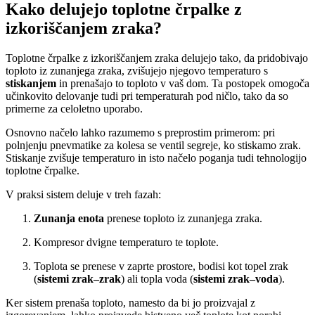
Kako delujejo toplotne črpalke z
izkoriščanjem zraka?
Toplotne črpalke z izkoriščanjem zraka delujejo tako, da pridobivajo
toploto iz zunanjega zraka, zvišujejo njegovo temperaturo s
stiskanjem
in prenašajo to toploto v vaš dom. Ta postopek omogoča
učinkovito delovanje tudi pri temperaturah pod ničlo, tako da so
primerne za celoletno uporabo.
Osnovno načelo lahko razumemo s preprostim primerom: pri
polnjenju pnevmatike za kolesa se ventil segreje, ko stiskamo zrak.
Stiskanje zvišuje temperaturo in isto načelo poganja tudi tehnologijo
toplotne črpalke.
V praksi sistem deluje v treh fazah:
Zunanja enota
prenese toploto iz zunanjega zraka.
Kompresor dvigne temperaturo te toplote.
Toplota se prenese v zaprte prostore, bodisi kot topel zrak
(
sistemi zrak–zrak
) ali topla voda (
sistemi zrak–voda
).
Ker sistem prenaša toploto, namesto da bi jo proizvajal z