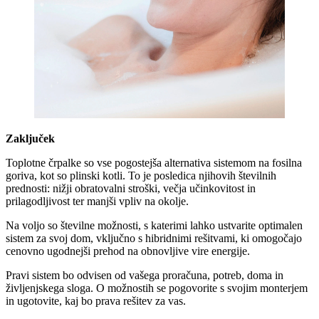
Zaključek
Toplotne črpalke so vse pogostejša alternativa sistemom na fosilna
goriva, kot so plinski kotli. To je posledica njihovih številnih
prednosti: nižji obratovalni stroški, večja učinkovitost in
prilagodljivost ter manjši vpliv na okolje.
Na voljo so številne možnosti, s katerimi lahko ustvarite optimalen
sistem za svoj dom, vključno s hibridnimi rešitvami, ki omogočajo
cenovno ugodnejši prehod na obnovljive vire energije.
Pravi sistem bo odvisen od vašega proračuna, potreb, doma in
življenjskega sloga. O možnostih se pogovorite s svojim monterjem
in ugotovite, kaj bo prava rešitev za vas.