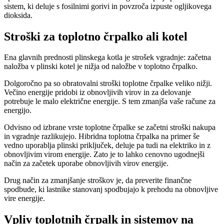
sistem, ki deluje s fosilnimi gorivi in povzroča izpuste ogljikovega
dioksida.
Stroški za toplotno črpalko ali kotel
Ena glavnih prednosti plinskega kotla je strošek vgradnje: začetna
naložba v plinski kotel je nižja od naložbe v toplotno črpalko.
Dolgoročno pa so obratovalni stroški toplotne črpalke veliko nižji.
Večino energije pridobi iz obnovljivih virov in za delovanje
potrebuje le malo električne energije. S tem zmanjša vaše račune za
energijo.
Odvisno od izbrane vrste toplotne črpalke se začetni stroški nakupa
in vgradnje razlikujejo. Hibridna toplotna črpalka na primer še
vedno uporablja plinski priključek, deluje pa tudi na elektriko in z
obnovljivim virom energije. Zato je to lahko cenovno ugodnejši
način za začetek uporabe obnovljivih virov energije.
Drug način za zmanjšanje stroškov je, da preverite finančne
spodbude, ki lastnike stanovanj spodbujajo k prehodu na obnovljive
vire energije.
Vpliv toplotnih črpalk in sistemov na