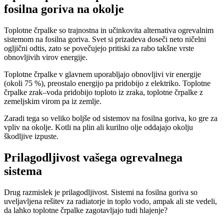
fosilna goriva na okolje
Toplotne črpalke so trajnostna in učinkovita alternativa ogrevalnim
sistemom na fosilna goriva. Svet si prizadeva doseči neto ničelni
ogljični odtis, zato se povečujejo pritiski za rabo takšne vrste
obnovljivih virov energije.
Toplotne črpalke v glavnem uporabljajo obnovljivi vir energije
(okoli 75 %), preostalo energijo pa pridobijo z elektriko. Toplotne
črpalke zrak–voda pridobijo toploto iz zraka, toplotne črpalke z
zemeljskim virom pa iz zemlje.
Zaradi tega so veliko boljše od sistemov na fosilna goriva, ko gre za
vpliv na okolje. Kotli na plin ali kurilno olje oddajajo okolju
škodljive izpuste.
Prilagodljivost vašega ogrevalnega
sistema
Drug razmislek je prilagodljivost. Sistemi na fosilna goriva so
uveljavljena rešitev za radiatorje in toplo vodo, ampak ali ste vedeli,
da lahko toplotne črpalke zagotavljajo tudi hlajenje?