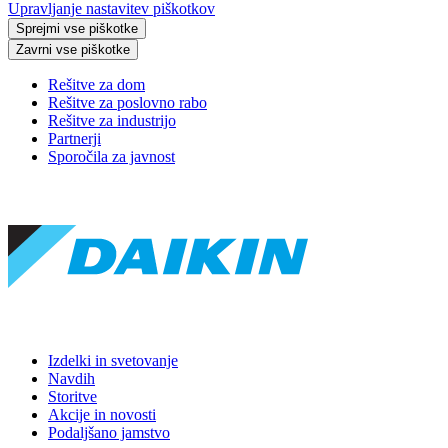
Upravljanje nastavitev piškotkov
Sprejmi vse piškotke
Zavrni vse piškotke
Rešitve za dom
Rešitve za poslovno rabo
Rešitve za industrijo
Partnerji
Sporočila za javnost
Izdelki in svetovanje
Navdih
Storitve
Akcije in novosti
Podaljšano jamstvo