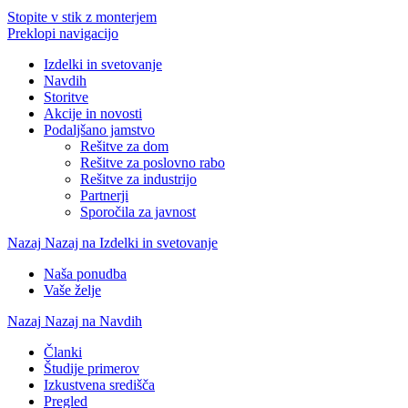
Stopite v stik z monterjem
Preklopi navigacijo
Izdelki in svetovanje
Navdih
Storitve
Akcije in novosti
Podaljšano jamstvo
Rešitve za dom
Rešitve za poslovno rabo
Rešitve za industrijo
Partnerji
Sporočila za javnost
Nazaj
Nazaj na Izdelki in svetovanje
Naša ponudba
Vaše želje
Nazaj
Nazaj na Navdih
Članki
Študije primerov
Izkustvena središča
Pregled