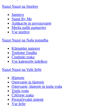
Nazaj
Nazaj na Storitve
Jamstvo
Stand By Me
Aplikacije in povezovanje
Mreža naših partnerjev
Vse storitve
Nazaj
Nazaj na Naša ponudba
Klimatske naprave
Toplotne črpalke
Čistilniki zraka
Vse kategorije izdelkov
Nazaj
Nazaj na Vaše želje
Hlajenje
Ogrevanje in hlajenje
Ogrevanje, hlajenje in topla voda
Topla voda
Čiščenje zraka
Prezračevalni sistemi
Vse želje