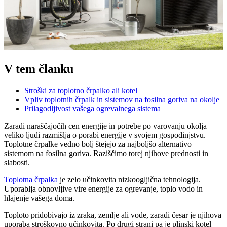
V tem članku
Stroški za toplotno črpalko ali kotel
Vpliv toplotnih črpalk in sistemov na fosilna goriva na okolje
Prilagodljivost vašega ogrevalnega sistema
Zaradi naraščajočih cen energije in potrebe po varovanju okolja
veliko ljudi razmišlja o porabi energije v svojem gospodinjstvu.
Toplotne črpalke vedno bolj štejejo za najboljšo alternativo
sistemom na fosilna goriva. Raziščimo torej njihove prednosti in
slabosti.
Toplotna črpalka
je zelo učinkovita nizkoogljična tehnologija.
Uporablja obnovljive vire energije za ogrevanje, toplo vodo in
hlajenje vašega doma.
Toploto pridobivajo iz zraka, zemlje ali vode, zaradi česar je njihova
uporaba stroškovno učinkovita. Po drugi strani pa je plinski kotel