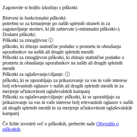
Zagotovite si boljšo izkušnjo s piškotki
Bistveni in funkcionalni piškotki:
potrebni so za krmarjenje po naših spletnih straneh in za
zagotavljanje storitev, ki jih zahtevate (»minimalni piškotki«).
Dodatni piškotki:
Piškotki za zmogljivost
ⓘ
piškotki, ki zbirajo statistične podatke o prometu in obnašanju
uporabnikov na naših ali drugih spletnih mestih
Piškotki za zmogljivost
piškotki, ki zbirajo statistične podatke o
prometu in obnašanju uporabnikov na naših ali drugih spletnih
mestih
Piškotki za oglaševanje/ciljanje:
ⓘ
piškotki, ki se uporabljajo za prikazovanje za vas in vaše interese
bolj relevantnih oglasov v naših ali drugih spletnih mestih in za
merjenje učinkovitosti oglaševalskih kampanj
Piškotki za oglaševanje/ciljanje:
piškotki, ki se uporabljajo za
prikazovanje za vas in vaše interese bolj relevantnih oglasov v naših
ali drugih spletnih mestih in za merjenje učinkovitosti oglaševalskih
kampanj
Če želite izvedeti več o piškotkih, preberite naše
Obvestilo o
piškotkih
.