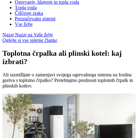
Ogrevanje, hlajenje in topla voda
Topla voda
Čiščenje zraka
Prezračevalni sistemi
Vse želje
Nazaj
Nazaj na Vaše želje
Oglejte si vse spletne članke
Toplotna črpalka ali plinski kotel: kaj
izbrati?
Ali razmišljate o zamenjavi svojega ogrevalnega sistema na fosilna
goriva s toplotno črpalko? Pretehtajmo prednosti toplotnih črpalk in
plinskih kotlov.