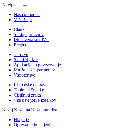
Navigacija
Naša ponudba
Vaše želje
Članki
Študije primerov
Izkustvena središča
Pregled
Jamstvo
Stand By Me
Aplikacije in povezovanje
Mreža naših partnerjev
Vse storitve
Klimatske naprave
Toplotne črpalke
Čistilniki zraka
Vse kategorije izdelkov
Nazaj
Nazaj na Naša ponudba
Hlajenje
Ogrevanje in hlajenje