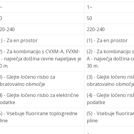
~
1~
0
50
20-240
220-240
1) - Za en prostor
(1) - Za en prostor
2) - Za kombinacijo s CVXM-A, FVXM-
(2) - Za kombinacijo
 - največja dolžina cevne napeljave je
A - največja dolžina 
0 m.
30 m.
3) - Glejte ločeno risbo za
(3) - Glejte ločeno ri
bratovalno območje
obratovalno območj
4) - Glejte ločeno risbo za električne
(4) - Glejte ločeno ri
odatke
podatke
5) - Vsebuje fluorirane toplogredne
(5) - Vsebuje fluorir
line
pline