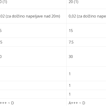
0 (1)
20 (1)
,02 (za dolžino napeljave nad 20m)
0,02 (za dolžino nap
5
15
.5
7.5
0
30
1
1
1
+++ ~ D
A+++ ~ D