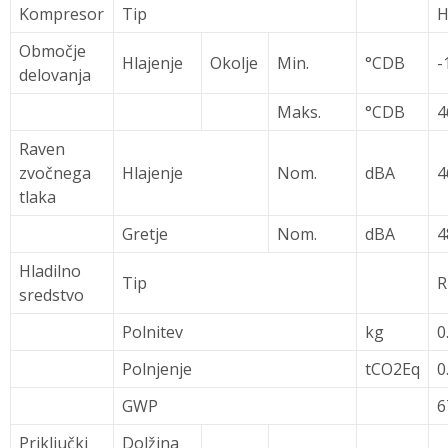
Kompresor
Tip
H
Območje
Hlajenje
Okolje
Min.
°CDB
-
delovanja
Maks.
°CDB
4
Raven
zvočnega
Hlajenje
Nom.
dBA
4
tlaka
Gretje
Nom.
dBA
4
Hladilno
Tip
R
sredstvo
Polnitev
kg
0
Polnjenje
tCO2Eq
0
GWP
6
Priključki
Dolžina