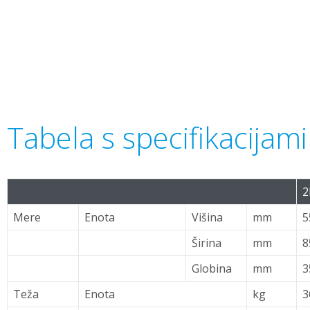
Tabela s specifikacija
2
Mere
Enota
Višina
mm
5
Širina
mm
8
Globina
mm
3
Teža
Enota
kg
3