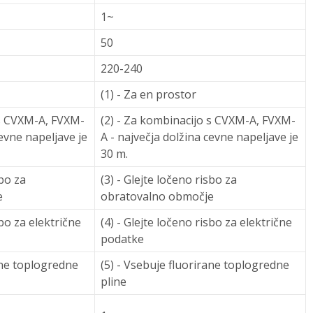
1~
50
220-240
(1) - Za en prostor
 s CVXM-A, FVXM-
(2) - Za kombinacijo s CVXM-A, FVXM-
cevne napeljave je
A - največja dolžina cevne napeljave je
30 m.
sbo za
(3) - Glejte ločeno risbo za
e
obratovalno območje
sbo za električne
(4) - Glejte ločeno risbo za električne
podatke
ane toplogredne
(5) - Vsebuje fluorirane toplogredne
pline