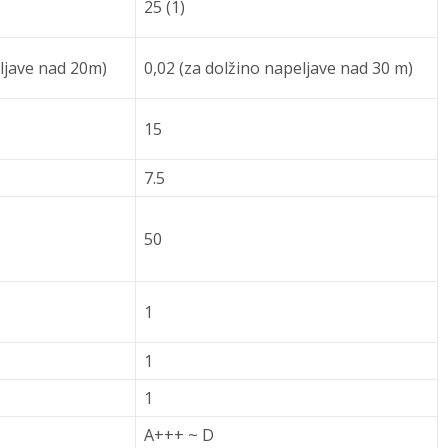
25 (1)
eljave nad 20m)
0,02 (za dolžino napeljave nad 30 m)
15
7.5
50
1
1
1
A+++ ~ D