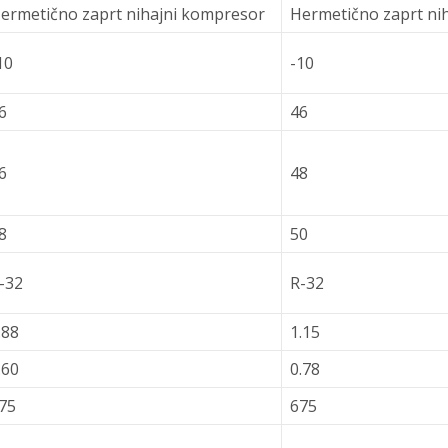
ermetično zaprt nihajni kompresor
Hermetično zaprt ni
10
-10
6
46
6
48
8
50
-32
R-32
.88
1.15
.60
0.78
75
675