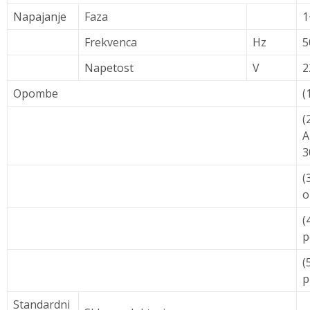
Napajanje
Faza
1
Frekvenca
Hz
5
Napetost
V
2
Opombe
(
(
A
3
(
o
(
p
(
p
Standardni