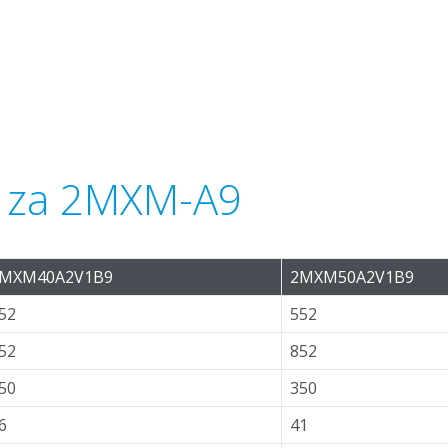
mi za 2MXM-A9
MXM40A2V1B9
2MXM50A2V1B9
52
552
52
852
50
350
6
41