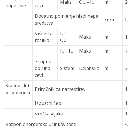
Maks.
OU - IU
m
2
napeljave
cevi
Dodatno polnjenje hladilnega
kg/m
0
sredstva
Višinska
IU -
Maks.
m
1
razlika
OU
IU - IU
Maks.
m
7
Skupna
dolžina
Sistem
Dejansko
m
3
cevi
Standardni
Priročnik za namestitev
1
pripomočki
Izpustni čep
1
Vrečka vijaka
1
Razpon energetske učinkovitosti
A