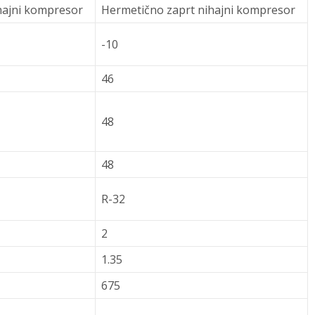
hajni kompresor
Hermetično zaprt nihajni kompresor
-10
46
48
48
R-32
2
1.35
675