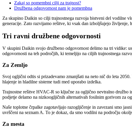
Zakaj so pomembni cilji za trajnost?
Družbena odgovornost nam je pomembna
Za skupino Daikin so cilji trajnostnega razvoja bistveni del vodilne 
generacije. Zato razvijamo rešitve, ki vsak dan izboljšujejo življenje,
Tri ravni družbene odgovornosti
V skupini Daikin svojo družbeno odgovornost delimo na tri vidike: ust
odgovornosti na teh področjih, ki temeljijo na ciljih trajnostnega razv
Za Zemljo
Svoj ogljični odtis si prizadevamo zmanjšati na neto nič do leta 2050.
hlajenje in hladilne sisteme tudi med uporabo izdelka.
Trajnostne rešitve HVAC-R so ključne za ogljično nevtralno družbo in
podjetje delamo na nizkoogljičnih alternativah fosilnim gorivom za og
Naše toplotne črpalke zagotavljajo razogljičenje in zavezani smo ja
uvrščeni na seznam A. To je dokaz, da smo vodilni na področju okoljs
Za mesta