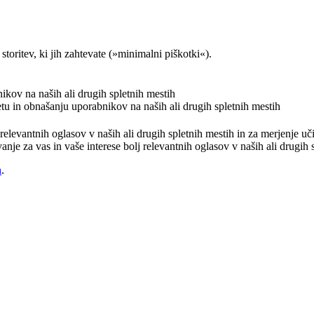
storitev, ki jih zahtevate (»minimalni piškotki«).
nikov na naših ali drugih spletnih mestih
etu in obnašanju uporabnikov na naših ali drugih spletnih mestih
j relevantnih oglasov v naših ali drugih spletnih mestih in za merjenje 
vanje za vas in vaše interese bolj relevantnih oglasov v naših ali drugih
h
.