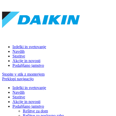
Izdelki in svetovanje
Navdih
Storitve
Akcije in novosti
Podaljšano jamstvo
Stopite v stik z monterjem
Preklopi navigacijo
Izdelki in svetovanje
Navdih
Storitve
Akcije in novosti
Podaljšano jamstvo
Rešitve za dom
Rešitve za poslovno rabo