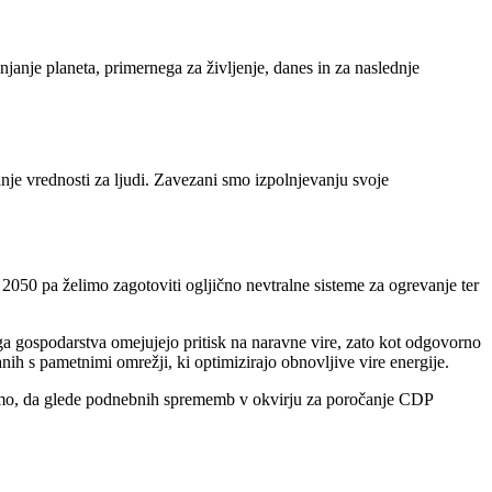
janje planeta, primernega za življenje, danes in za naslednje
anje vrednosti za ljudi. Zavezani smo izpolnjevanju svoje
a 2050 pa želimo zagotoviti ogljično nevtralne sisteme za ogrevanje ter
ga gospodarstva omejujejo pritisk na naravne vire, zato kot odgovorno
ih s pametnimi omrežji, ki optimizirajo obnovljive vire energije.
i smo, da glede podnebnih sprememb v okvirju za poročanje CDP