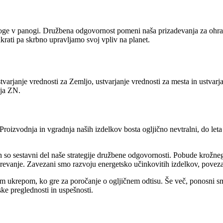
vloge v panogi. Družbena odgovornost pomeni naša prizadevanja za ohran
 hkrati pa skrbno upravljamo svoj vpliv na planet.
varjanje vrednosti za Zemljo, ustvarjanje vrednosti za mesta in ustvarj
oja ZN.
 Proizvodnja in vgradnja naših izdelkov bosta ogljično nevtralni, do let
 so sestavni del naše strategije družbene odgovornosti. Pobude krožne
revanje. Zavezani smo razvoju energetsko učinkovitih izdelkov, povezan
snim ukrepom, ko gre za poročanje o ogljičnem odtisu. Še več, ponosn
ke preglednosti in uspešnosti.