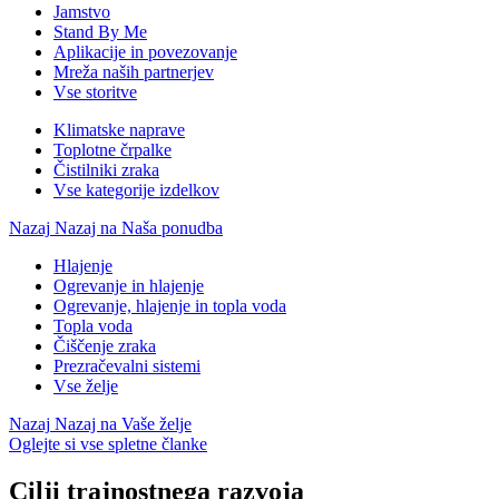
Jamstvo
Stand By Me
Aplikacije in povezovanje
Mreža naših partnerjev
Vse storitve
Klimatske naprave
Toplotne črpalke
Čistilniki zraka
Vse kategorije izdelkov
Nazaj
Nazaj na Naša ponudba
Hlajenje
Ogrevanje in hlajenje
Ogrevanje, hlajenje in topla voda
Topla voda
Čiščenje zraka
Prezračevalni sistemi
Vse želje
Nazaj
Nazaj na Vaše želje
Oglejte si vse spletne članke
Cilji trajnostnega razvoja