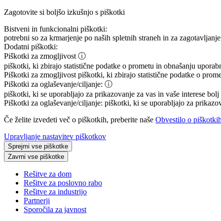
Zagotovite si boljšo izkušnjo s piškotki
Bistveni in funkcionalni piškotki:
potrebni so za krmarjenje po naših spletnih straneh in za zagotavljanje 
Dodatni piškotki:
Piškotki za zmogljivost
ⓘ
piškotki, ki zbirajo statistične podatke o prometu in obnašanju uporab
Piškotki za zmogljivost
piškotki, ki zbirajo statistične podatke o prom
Piškotki za oglaševanje/ciljanje:
ⓘ
piškotki, ki se uporabljajo za prikazovanje za vas in vaše interese bol
Piškotki za oglaševanje/ciljanje:
piškotki, ki se uporabljajo za prikazo
Če želite izvedeti več o piškotkih, preberite naše
Obvestilo o piškotki
Upravljanje nastavitev piškotkov
Sprejmi vse piškotke
Zavrni vse piškotke
Rešitve za dom
Rešitve za poslovno rabo
Rešitve za industrijo
Partnerji
Sporočila za javnost