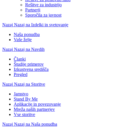
Rešitve za industrijo
Partnerji
Sporočila za javnost
Nazaj
Nazaj na Izdelki in svetovanje
Naša ponudba
Vaše želje
Nazaj
Nazaj na Navdih
Članki
Študije primerov
Izkustvena središča
Pregled
Nazaj
Nazaj na Storitve
Jamstvo
Stand By Me
Aplikacije in povezovanje
Mreža naših partnerjev
Vse storitve
Nazaj
Nazaj na Naša ponudba