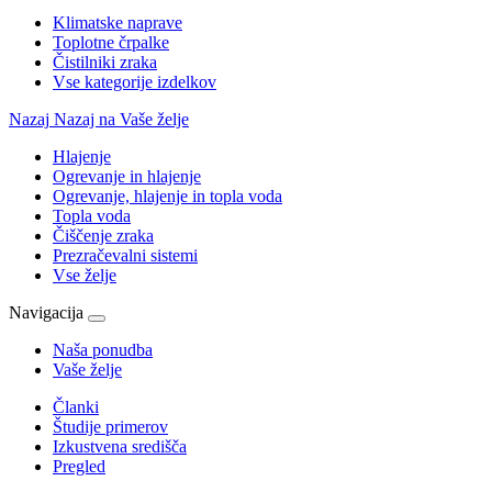
Klimatske naprave
Toplotne črpalke
Čistilniki zraka
Vse kategorije izdelkov
Nazaj
Nazaj na Vaše želje
Hlajenje
Ogrevanje in hlajenje
Ogrevanje, hlajenje in topla voda
Topla voda
Čiščenje zraka
Prezračevalni sistemi
Vse želje
Navigacija
Naša ponudba
Vaše želje
Članki
Študije primerov
Izkustvena središča
Pregled