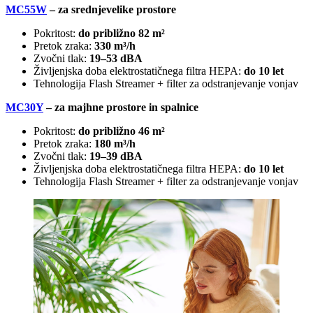
MC55W
– za srednjevelike prostore
Pokritost:
do približno 82 m²
Pretok zraka:
330 m³/h
Zvočni tlak:
19–53 dBA
Življenjska doba elektrostatičnega filtra HEPA:
do 10 let
Tehnologija Flash Streamer + filter za odstranjevanje vonjav
MC30Y
– za majhne prostore in spalnice
Pokritost:
do približno 46 m²
Pretok zraka:
180 m³/h
Zvočni tlak:
19–39 dBA
Življenjska doba elektrostatičnega filtra HEPA:
do 10 let
Tehnologija Flash Streamer + filter za odstranjevanje vonjav