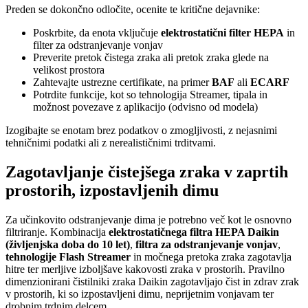
Preden se dokončno odločite, ocenite te kritične dejavnike:
Poskrbite, da enota vključuje
elektrostatični filter HEPA
in
filter za odstranjevanje vonjav
Preverite pretok čistega zraka ali pretok zraka glede na
velikost prostora
Zahtevajte ustrezne certifikate, na primer
BAF
ali
ECARF
Potrdite funkcije, kot so tehnologija Streamer, tipala in
možnost povezave z aplikacijo (odvisno od modela)
Izogibajte se enotam brez podatkov o zmogljivosti, z nejasnimi
tehničnimi podatki ali z nerealističnimi trditvami.
Zagotavljanje čistejšega zraka v zaprtih
prostorih, izpostavljenih dimu
Za učinkovito odstranjevanje dima je potrebno več kot le osnovno
filtriranje. Kombinacija
elektrostatičnega filtra HEPA Daikin
(življenjska doba do 10 let)
,
filtra za odstranjevanje vonjav
,
tehnologije Flash Streamer
in močnega pretoka zraka zagotavlja
hitre ter merljive izboljšave kakovosti zraka v prostorih. Pravilno
dimenzionirani čistilniki zraka Daikin zagotavljajo čist in zdrav zrak
v prostorih, ki so izpostavljeni dimu, neprijetnim vonjavam ter
drobnim trdnim delcem.