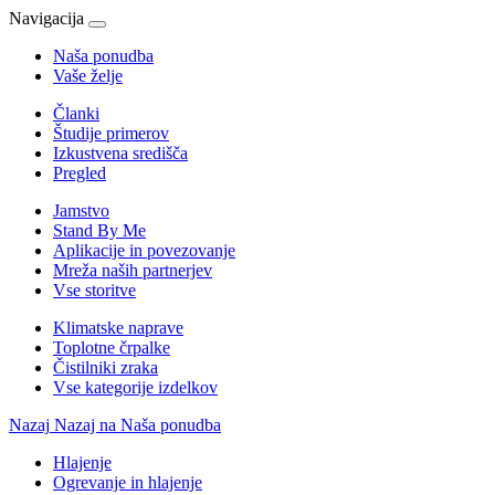
Navigacija
Naša ponudba
Vaše želje
Članki
Študije primerov
Izkustvena središča
Pregled
Jamstvo
Stand By Me
Aplikacije in povezovanje
Mreža naših partnerjev
Vse storitve
Klimatske naprave
Toplotne črpalke
Čistilniki zraka
Vse kategorije izdelkov
Nazaj
Nazaj na Naša ponudba
Hlajenje
Ogrevanje in hlajenje