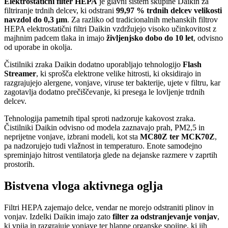
Elektrostatični filter HEPA
je glavni sistem skupine Daikin za
filtriranje trdnih delcev, ki odstrani
99,97 % trdnih delcev velikosti
navzdol do 0,3 µm
. Za razliko od tradicionalnih mehanskih filtrov
HEPA elektrostatični filtri Daikin vzdržujejo visoko učinkovitost z
majhnim padcem tlaka in imajo
življenjsko dobo do 10 let
, odvisno
od uporabe in okolja.
Čistilniki zraka Daikin dodatno uporabljajo tehnologijo
Flash
Streamer
, ki sprošča elektrone velike hitrosti, ki oksidirajo in
razgrajujejo alergene, vonjave, viruse ter bakterije, ujete v filtru, kar
zagotavlja dodatno prečiščevanje, ki presega le lovljenje trdnih
delcev.
Tehnologija pametnih tipal sproti nadzoruje kakovost zraka.
Čistilniki Daikin odvisno od modela zaznavajo prah, PM2,5 in
neprijetne vonjave, izbrani modeli, kot sta
MC80Z ter MCK70Z
,
pa nadzorujejo tudi vlažnost in temperaturo. Enote samodejno
spreminjajo hitrost ventilatorja glede na dejanske razmere v zaprtih
prostorih.
Bistvena vloga aktivnega oglja
Filtri HEPA zajemajo delce, vendar ne morejo odstraniti plinov in
vonjav. Izdelki Daikin imajo zato
filter za odstranjevanje vonjav
,
ki vpija in razgrajuje vonjave ter hlapne organske spojine, ki jih