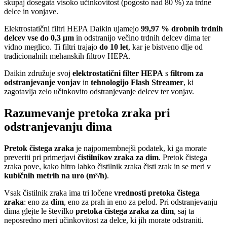
skupaj dosegata visoko učinkovitost (pogosto nad 80 %) za trdne
delce in vonjave.
Elektrostatični filtri HEPA Daikin ujamejo
99,97 % drobnih trdnih
delcev vse do 0,3 μm
in odstranijo večino trdnih delcev dima ter
vidno meglico. Ti filtri trajajo
do 10 let
, kar je bistveno dlje od
tradicionalnih mehanskih filtrov HEPA.
Daikin združuje svoj
elektrostatični filter HEPA
s
filtrom za
odstranjevanje vonjav
in
tehnologijo Flash Streamer
, ki
zagotavlja zelo učinkovito odstranjevanje delcev ter vonjav.
Razumevanje pretoka zraka pri
odstranjevanju dima
Pretok čistega zraka
je najpomembnejši podatek, ki ga morate
preveriti pri primerjavi
čistilnikov zraka za dim
. Pretok čistega
zraka pove, kako hitro lahko čistilnik zraka čisti zrak in se meri v
kubičnih metrih na uro (m³/h)
.
Vsak čistilnik zraka ima tri ločene
vrednosti pretoka čistega
zraka
: eno za
dim
, eno za prah in eno za pelod. Pri odstranjevanju
dima glejte le številko
pretoka čistega zraka za dim
, saj ta
neposredno meri učinkovitost za delce, ki jih morate odstraniti.