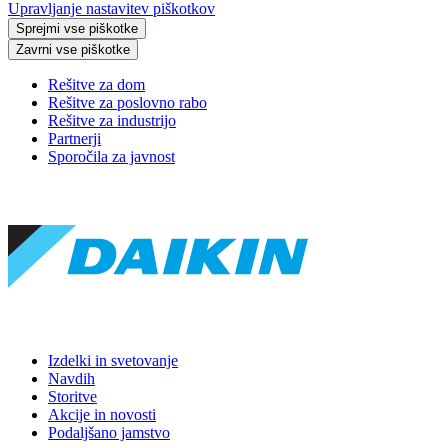
Upravljanje nastavitev piškotkov
Sprejmi vse piškotke
Zavrni vse piškotke
Rešitve za dom
Rešitve za poslovno rabo
Rešitve za industrijo
Partnerji
Sporočila za javnost
Izdelki in svetovanje
Navdih
Storitve
Akcije in novosti
Podaljšano jamstvo