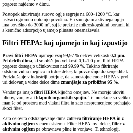
pogosto najdemo v dimu.
Postopek aktiviranja surovo oglje segreje na 600–1200 °C, kar
ustvari ogromno notranjo površino. En sam gram aktivnega oglja
ima površino do 3000 m², saj je prekrit z mikroskopskimi porami, ki
s kemično adsorpcijo ujamejo plinasta onesnaževala.
Filtri HEPA: kaj ujamejo in kaj izpustijo
Pravi filtri HEPA
ujamejo vsaj 99,97 % delcev velikosti
0,3 μm
.
Pri
delcih dima
, ki so običajno velikosti 0,1–1,0 μm, filtri HEPA
pogosto dosegajo učinkovitost nad 99,99 %. Takšno filtriranje
odstrani vidno meglico in trdne delce, ki povzročajo draženje dihal.
Preizkušanje v industriji potrjuje, da samostojne enote HEPA v prvi
uri delovanja vidne delce dime
zmanjšajo za približno 95 %
.
Vendar pa imajo
filtri HEPA
ključno omejitev. Ne morejo uloviti
plinov, vonjav ali
hlapnih organskih spojin
. Te molekule so veliko
manjše od prostora med vlakni filtra in zato nespremenjene prehajajo
skozi filter.
Zato celovito odstranjevanje dima zahteva
filtriranje HEPA in z
aktivnim ogljem
v enem sistemu. Filter HEPA lovi delce,
filter z
aktivnim ogljem
pa obravnava pline in vonjave. Ti tehnologiji