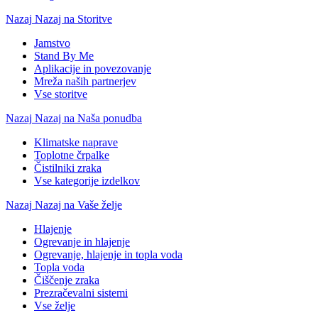
Nazaj
Nazaj na Storitve
Jamstvo
Stand By Me
Aplikacije in povezovanje
Mreža naših partnerjev
Vse storitve
Nazaj
Nazaj na Naša ponudba
Klimatske naprave
Toplotne črpalke
Čistilniki zraka
Vse kategorije izdelkov
Nazaj
Nazaj na Vaše želje
Hlajenje
Ogrevanje in hlajenje
Ogrevanje, hlajenje in topla voda
Topla voda
Čiščenje zraka
Prezračevalni sistemi
Vse želje