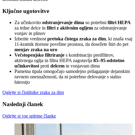
Ključne ugotovitve
Za učinkovito
odstranjevanje dima
so potrebni
filtri HEPA
za trdne delce in
filtri z aktivnim ogljem
za odstranjevanje
vonjav in plinov
Izberite vrednost
pretoka čistega zraka za dim
, ki znaša vsaj
11-kratnik tlorisne površine prostora, da dosežete štiri do pet
menjav zraka na uro
Večstopenjsko filtriranje
s kombinacijo predfiltrov,
aktivnega oglja in filtra HEPA zagotavlja
85–95-odstotno
učinkovitost
proti
delcem
in vonjavam dima
Pametna tipala omogočajo samodejno prilagajanje dejanskim
ravnem onesnaženosti, da ni potrebno delovanje s stalno
hitrostjo
Oglejte si čistilnike zraka za dim
Naslednji članek
Oglejte si vse spletne članke