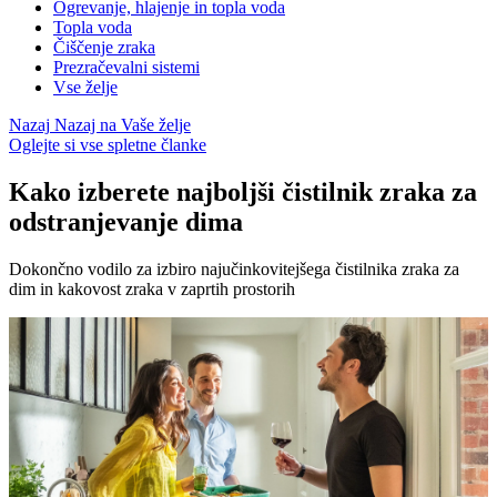
Ogrevanje, hlajenje in topla voda
Topla voda
Čiščenje zraka
Prezračevalni sistemi
Vse želje
Nazaj
Nazaj na Vaše želje
Oglejte si vse spletne članke
Kako izberete najboljši čistilnik zraka za
odstranjevanje dima
Dokončno vodilo za izbiro najučinkovitejšega čistilnika zraka za
dim in kakovost zraka v zaprtih prostorih