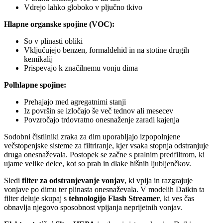
Vdrejo lahko globoko v pljučno tkivo
Hlapne organske spojine (VOC):
So v plinasti obliki
Vključujejo benzen, formaldehid in na stotine drugih
kemikalij
Prispevajo k značilnemu vonju dima
Polhlapne spojine:
Prehajajo med agregatnimi stanji
Iz površin se izločajo še več tednov ali mesecev
Povzročajo trdovratno onesnaženje zaradi kajenja
Sodobni čistilniki zraka za dim uporabljajo izpopolnjene
večstopenjske sisteme za filtriranje, kjer vsaka stopnja odstranjuje
druga onesnaževala. Postopek se začne s pralnim predfiltrom, ki
ujame velike delce, kot so prah in dlake hišnih ljubljenčkov.
Sledi
filter za odstranjevanje vonjav
, ki vpija in razgrajuje
vonjave po dimu ter plinasta onesnaževala. V modelih Daikin ta
filter deluje skupaj s
tehnologijo Flash Streamer
, ki ves čas
obnavlja njegovo sposobnost vpijanja neprijetnih vonjav.