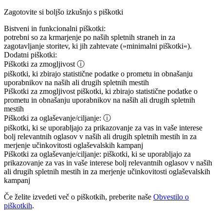
Zagotovite si boljšo izkušnjo s piškotki
Bistveni in funkcionalni piškotki:
potrebni so za krmarjenje po naših spletnih straneh in za
zagotavljanje storitev, ki jih zahtevate (»minimalni piškotki«).
Dodatni piškotki:
Piškotki za zmogljivost
ⓘ
piškotki, ki zbirajo statistične podatke o prometu in obnašanju
uporabnikov na naših ali drugih spletnih mestih
Piškotki za zmogljivost
piškotki, ki zbirajo statistične podatke o
prometu in obnašanju uporabnikov na naših ali drugih spletnih
mestih
Piškotki za oglaševanje/ciljanje:
ⓘ
piškotki, ki se uporabljajo za prikazovanje za vas in vaše interese
bolj relevantnih oglasov v naših ali drugih spletnih mestih in za
merjenje učinkovitosti oglaševalskih kampanj
Piškotki za oglaševanje/ciljanje:
piškotki, ki se uporabljajo za
prikazovanje za vas in vaše interese bolj relevantnih oglasov v naših
ali drugih spletnih mestih in za merjenje učinkovitosti oglaševalskih
kampanj
Če želite izvedeti več o piškotkih, preberite naše
Obvestilo o
piškotkih
.