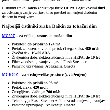
Čistilniki zraka Daikin združujejo
filtre HEPA
z
ogljikovimi filtri
za odstranjevanje vonjav
, ki so posebej namenjeni drobnim
delcem in vonjavam:
Najboljši čistilniki zraka Daikin za tobačni dim
MC80Z
– za velike prostore in močan dim
Pokritost:
do približno 124 m²
Pretok zraka/enakovredni pretok čistega zraka:
480 m³/h
Zvočni tlak:
19–55 dBA
Življenjska doba elektrostatičnega filtra HEPA:
do 10 let
Filter za odstranjevanje vonjav + Flash Streamer
Pametno upravljanje:
Aplikacija Onecta
MCK70Z
– za srednjevelike prostore (z vlaženjem)
Pokritost:
do približno 96 m²
Pretok zraka:
420 m³/h
Zmogljivost vlaženja:
700 ml/h
Življenjska doba elektrostatičnega filtra HEPA:
do 10 let
Tehnologija Flash Streamer + filter za odstranjevanje vonjav
Pametno upravljanje:
Aplikacija Onecta