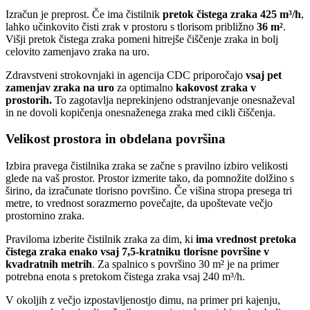
Izračun je preprost. Če ima čistilnik
pretok čistega zraka 425 m³/h
,
lahko učinkovito čisti zrak v prostoru s tlorisom približno
36 m²
.
Višji pretok čistega zraka pomeni hitrejše čiščenje zraka in bolj
celovito zamenjavo zraka na uro.
Zdravstveni strokovnjaki in agencija CDC priporočajo
vsaj pet
zamenjav zraka na uro
za optimalno
kakovost zraka v
prostorih.
To zagotavlja neprekinjeno odstranjevanje onesnaževal
in ne dovoli kopičenja onesnaženega zraka med cikli čiščenja.
Velikost prostora in obdelana površina
Izbira pravega čistilnika zraka se začne s pravilno izbiro velikosti
glede na vaš prostor. Prostor izmerite tako, da pomnožite dolžino s
širino, da izračunate tlorisno površino. Če višina stropa presega tri
metre, to vrednost sorazmerno povečajte, da upoštevate večjo
prostornino zraka.
Praviloma izberite čistilnik zraka za dim, ki
ima vrednost pretoka
čistega zraka enako vsaj 7,5-kratniku tlorisne površine v
kvadratnih metrih
. Za spalnico s površino 30 m² je na primer
potrebna enota s pretokom čistega zraka vsaj 240 m³/h.
V okoljih z večjo izpostavljenostjo dimu, na primer pri kajenju,