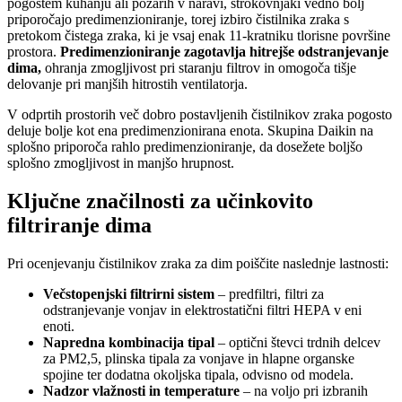
pogostem kuhanju ali požarih v naravi, strokovnjaki vedno bolj
priporočajo predimenzioniranje, torej izbiro čistilnika zraka s
pretokom čistega zraka, ki je vsaj enak 11-kratniku tlorisne površine
prostora.
Predimenzioniranje zagotavlja hitrejše odstranjevanje
dima,
ohranja zmogljivost pri staranju filtrov in omogoča tišje
delovanje pri manjših hitrostih ventilatorja.
V odprtih prostorih več dobro postavljenih čistilnikov zraka pogosto
deluje bolje kot ena predimenzionirana enota. Skupina Daikin na
splošno priporoča rahlo predimenzioniranje, da dosežete boljšo
splošno zmogljivost in manjšo hrupnost.
Ključne značilnosti za učinkovito
filtriranje dima
Pri ocenjevanju čistilnikov zraka za dim poiščite naslednje lastnosti:
Večstopenjski filtrirni sistem
– predfiltri, filtri za
odstranjevanje vonjav in elektrostatični filtri HEPA v eni
enoti.
Napredna kombinacija tipal
– optični števci trdnih delcev
za PM2,5, plinska tipala za vonjave in hlapne organske
spojine ter dodatna okoljska tipala, odvisno od modela.
Nadzor vlažnosti in temperature
– na voljo pri izbranih