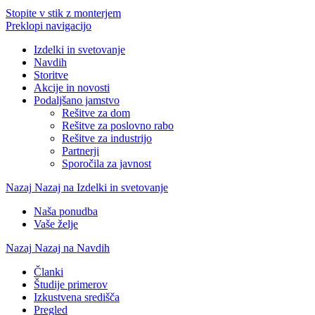
Stopite v stik z monterjem
Preklopi navigacijo
Izdelki in svetovanje
Navdih
Storitve
Akcije in novosti
Podaljšano jamstvo
Rešitve za dom
Rešitve za poslovno rabo
Rešitve za industrijo
Partnerji
Sporočila za javnost
Nazaj
Nazaj na Izdelki in svetovanje
Naša ponudba
Vaše želje
Nazaj
Nazaj na Navdih
Članki
Študije primerov
Izkustvena središča
Pregled