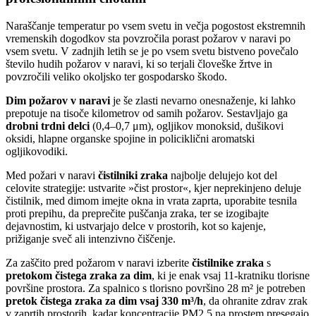
Naraščanje temperatur po vsem svetu in večja pogostost ekstremnih
vremenskih dogodkov sta povzročila porast požarov v naravi po
vsem svetu. V zadnjih letih se je po vsem svetu bistveno povečalo
število hudih požarov v naravi, ki so terjali človeške žrtve in
povzročili veliko okoljsko ter gospodarsko škodo.
Dim požarov v naravi
je še zlasti nevarno onesnaženje, ki lahko
prepotuje na tisoče kilometrov od samih požarov. Sestavljajo ga
drobni trdni delci
(0,4–0,7 μm), ogljikov monoksid, dušikovi
oksidi, hlapne organske spojine in policiklični aromatski
ogljikovodiki.
Med požari v naravi
čistilniki zraka
najbolje delujejo kot del
celovite strategije: ustvarite »čist prostor«, kjer neprekinjeno deluje
čistilnik, med dimom imejte okna in vrata zaprta, uporabite tesnila
proti prepihu, da preprečite puščanja zraka, ter se izogibajte
dejavnostim, ki ustvarjajo delce v prostorih, kot so kajenje,
prižiganje sveč ali intenzivno čiščenje.
Za zaščito pred požarom v naravi izberite
čistilnike zraka
s
pretokom čistega zraka za dim
, ki je enak vsaj 11-kratniku tlorisne
površine prostora. Za spalnico s tlorisno površino 28 m² je potreben
pretok čistega zraka za dim vsaj 330 m³/h
, da ohranite zdrav zrak
v zaprtih prostorih, kadar koncentracije PM2,5 na prostem presegajo