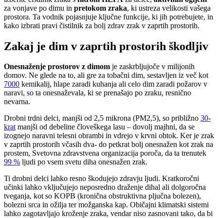
za vonjave po dimu in
pretokom zraka
, ki ustreza velikosti vašega
prostora. Ta vodnik pojasnjuje ključne funkcije, ki jih potrebujete, in
kako izbrati pravi čistilnik za bolj zdrav zrak v zaprtih prostorih.
Zakaj je dim v zaprtih prostorih škodljiv
Onesnaženje prostorov z dimom
je zaskrbljujoče v milijonih
domov. Ne glede na to, ali gre za tobačni dim, sestavljen iz več kot
7000
kemikalij, hlape zaradi kuhanja ali celo dim zaradi požarov v
naravi, so ta onesnaževala, ki se prenašajo po zraku, resnično
nevarna.
Drobni trdni delci, manjši od 2,5 mikrona (PM2,5), so približno
30-
krat
manjši od debeline človeškega lasu – dovolj majhni, da se
izognejo naravni telesni obrambi in vdrejo v krvni obtok. Ker je zrak
v zaprtih prostorih včasih dva- do petkrat bolj onesnažen kot zrak na
prostem, Svetovna zdravstvena organizacija poroča, da ta trenutek
99 %
ljudi po vsem svetu diha onesnažen zrak.
Ti drobni delci lahko resno škodujejo zdravju ljudi. Kratkoročni
učinki lahko vključujejo neposredno draženje dihal ali dolgoročna
tveganja, kot so KOPB (kronična obstruktivna pljučna bolezen),
bolezni srca in ožilja ter možganska kap. Običajni klimatski sistemi
lahko zagotavljajo kroženje zraka, vendar niso zasnovani tako, da bi