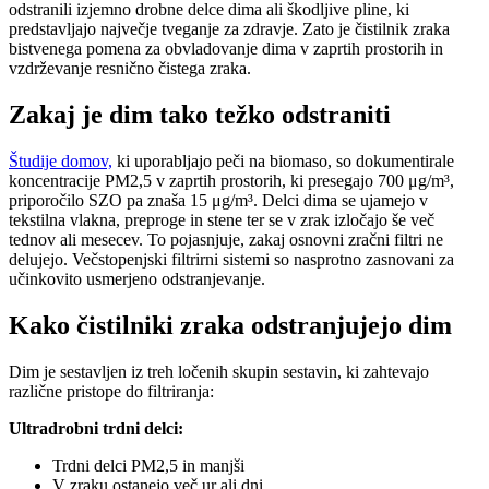
odstranili izjemno drobne delce dima ali škodljive pline, ki
predstavljajo največje tveganje za zdravje. Zato je čistilnik zraka
bistvenega pomena za obvladovanje dima v zaprtih prostorih in
vzdrževanje resnično čistega zraka.
Zakaj je dim tako težko odstraniti
Študije domov,
ki uporabljajo peči na biomaso, so dokumentirale
koncentracije PM2,5 v zaprtih prostorih, ki presegajo 700 μg/m³,
priporočilo SZO pa znaša 15 μg/m³. Delci dima se ujamejo v
tekstilna vlakna, preproge in stene ter se v zrak izločajo še več
tednov ali mesecev. To pojasnjuje, zakaj osnovni zračni filtri ne
delujejo. Večstopenjski filtrirni sistemi so nasprotno zasnovani za
učinkovito usmerjeno odstranjevanje.
Kako čistilniki zraka odstranjujejo dim
Dim je sestavljen iz treh ločenih skupin sestavin, ki zahtevajo
različne pristope do filtriranja:
Ultradrobni trdni delci:
Trdni delci PM2,5 in manjši
V zraku ostanejo več ur ali dni