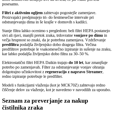
posesamo.
Filtri z aktivnim ogljem
zahtevajo pogostejše zamenjave.
Proizvajalci predpisujejo tri- do šestmesečne intervale pri
odstranjevanju dima in še krajše v domovih s kadilci.
Stanje filtra lahko ocenimo s pregledom: beli filtri HEPA postanejo
sivi ali rjavi, manjši pretok zraka, trdovratne
vonjave po dimu
in
večja hrupnost so znaki, da je potrebna zamenjava. Vzdrževanje
predfiltra
podaljša življenjsko dobo dragega filtra. Večina
predfiltrov potrebuje le vsakomesečno izpiranje in sušenje na zraku,
kar lahko podaljša življenjsko dobo filtra za 30–50 %.
Elektrostatični filtri HEPA Daikin trajajo
do 10 let
, kar zmanjšuje
potrebo po zamenjavah. Filter za odstranjevanje vonjav ohranja
dolgotrajno učinkovitost z
regeneracijo z napravo Streamer
,
redno izpiranje potrebuje le predfilter.
Modeli s funkcijami vlaženja (kot je MCK70Z) zahtevajo redno
čiščenje delov za vlaženje, kot je navedeno v navodilih za uporabo.
Seznam za preverjanje za nakup
čistilnika zraka