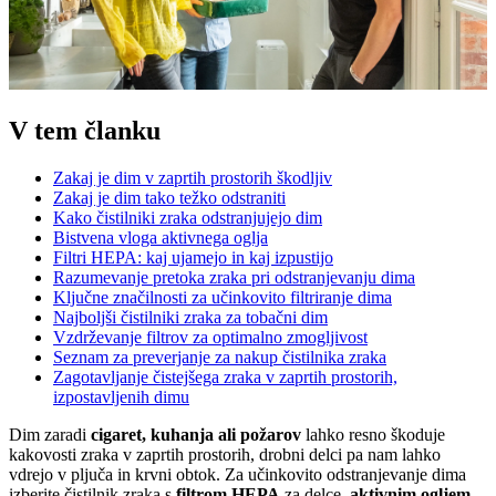
V tem članku
Zakaj je dim v zaprtih prostorih škodljiv
Zakaj je dim tako težko odstraniti
Kako čistilniki zraka odstranjujejo dim
Bistvena vloga aktivnega oglja
Filtri HEPA: kaj ujamejo in kaj izpustijo
Razumevanje pretoka zraka pri odstranjevanju dima
Ključne značilnosti za učinkovito filtriranje dima
Najboljši čistilniki zraka za tobačni dim
Vzdrževanje filtrov za optimalno zmogljivost
Seznam za preverjanje za nakup čistilnika zraka
Zagotavljanje čistejšega zraka v zaprtih prostorih,
izpostavljenih dimu
Dim zaradi
cigaret, kuhanja ali požarov
lahko resno škoduje
kakovosti zraka v zaprtih prostorih, drobni delci pa nam lahko
vdrejo v pljuča in krvni obtok. Za učinkovito odstranjevanje dima
izberite čistilnik zraka s
filtrom HEPA
za delce,
aktivnim ogljem