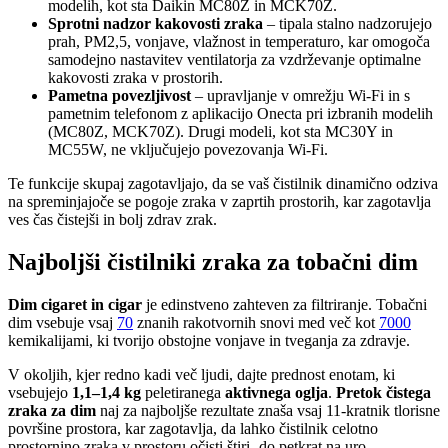
modelih, kot sta Daikin MC80Z in MCK70Z.
Sprotni nadzor kakovosti zraka
– tipala stalno nadzorujejo
prah, PM2,5, vonjave, vlažnost in temperaturo, kar omogoča
samodejno nastavitev ventilatorja za vzdrževanje optimalne
kakovosti zraka v prostorih.
Pametna povezljivost
– upravljanje v omrežju Wi-Fi in s
pametnim telefonom z aplikacijo Onecta pri izbranih modelih
(MC80Z, MCK70Z). Drugi modeli, kot sta MC30Y in
MC55W, ne vključujejo povezovanja Wi-Fi.
Te funkcije skupaj zagotavljajo, da se vaš čistilnik dinamično odziva
na spreminjajoče se pogoje zraka v zaprtih prostorih, kar zagotavlja
ves čas čistejši in bolj zdrav zrak.
Najboljši čistilniki zraka za tobačni dim
Dim cigaret in cigar
je edinstveno zahteven za filtriranje. Tobačni
dim vsebuje vsaj
70
znanih rakotvornih snovi med več kot
7000
kemikalijami, ki tvorijo obstojne vonjave in tveganja za zdravje.
V okoljih, kjer redno kadi več ljudi, dajte prednost enotam, ki
vsebujejo
1,1–1,4 kg
peletiranega
aktivnega oglja
.
Pretok čistega
zraka za dim
naj za najboljše rezultate znaša vsaj 11-kratnik tlorisne
površine prostora, kar zagotavlja, da lahko čistilnik celotno
prostornino zraka v prostoru očisti štiri- do petkrat na uro.